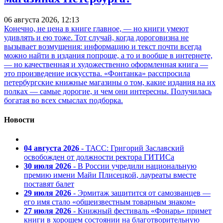
06 августа 2026, 12:13
Конечно, не цена в книге главное, — но книги умеют
удивлять и ею тоже. Тот случай, когда дороговизна не
вызывает возмущения: информацию и текст почти всегда
можно найти в издания попроще, а то и вообще в интернете,
— но качественная и художественно оформленная книга —
это произведение искусства. «Фонтанка» расспросила
петербургские книжные магазины о том, какие издания на их
полках — самые дорогие, и чем они интересны. Получилась
богатая во всех смыслах подборка.
Новости
04 августа 2026
- ТАСС: Григорий Заславский
освобожден от должности ректора ГИТИСа
30 июля 2026
- В России учредили национальную
премию имени Майи Плисецкой, лауреаты вместе
поставят балет
29 июля 2026
- Эрмитаж защитится от самозванцев —
его имя стало «общеизвестным товарным знаком»
27 июля 2026
- Книжный фестиваль «Фонарь» примет
книги в хорошем состоянии на благотворительную