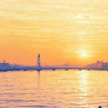
Минкульт связал провал
«Гурвинека» с
«последовательными и
грубейшими ошибками»
продюсеров
12 марта 2019,
15:42
Версия для печати
Продюсеры и прокатчики не смогли прийти к компромиссу в
кризисной ситуации и найти правильное время для показа
мультфильма с российским участием «Гурвинек». Именно это
привело к «настоящему, классическому провалу» ленты в
прокате. Такого мнения придерживается директор