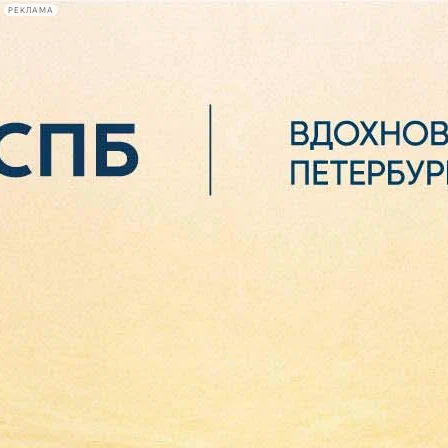
РЕКЛАМА
Афиша Plus
#телегид
Фонтанка.ру
Сегодня:
2026.08.07
02:57
Афиша Plus
кино
спектакли
выставки
концерты
лекции
книги
афиша плюс
новости
+