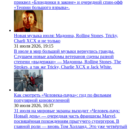
приквел «Блондинки в законе» и очередной спин-офф
«Теории большого взрыва».
Новая музыка июля: Мадонна, Rolling Stones, Tricky,
Charli XCX и не только
31 июля 2026,
19:15
В июле в мир большой музыки вернулись гранды.
Слушаем новые альбомы ветеранов сцены разной
степени «выдержки» — Мадонны, Rolling Stones, The
Strokes, а так же Tricky, Charlie XCX и Jack White.
Как смотреть «Человека-паука»: гид по фильмам
популярной киновселенной
30 июля 2026,
16:37
31 июля на мировые экраны выходит «Человек-паук:
Новый день» — очередная часть франшизы Marvel,
посвящённая похождениям прыгучего супергероя. В
главной роли — вновь Том Холланд. Это уже четвёртый