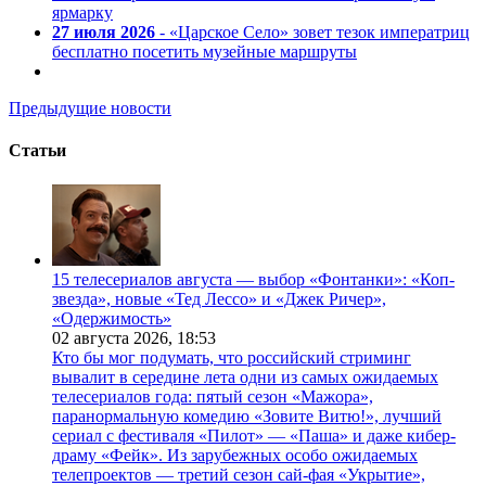
ярмарку
27 июля 2026
- «Царское Село» зовет тезок императриц
бесплатно посетить музейные маршруты
Предыдущие новости
Статьи
15 телесериалов августа — выбор «Фонтанки»: «Коп-
звезда», новые «Тед Лессо» и «Джек Ричер»,
«Одержимость»
02 августа 2026,
18:53
Кто бы мог подумать, что российский стриминг
вывалит в середине лета одни из самых ожидаемых
телесериалов года: пятый сезон «Мажора»,
паранормальную комедию «Зовите Витю!», лучший
сериал с фестиваля «Пилот» — «Паша» и даже кибер-
драму «Фейк». Из зарубежных особо ожидаемых
телепроектов — третий сезон сай-фая «Укрытие»,