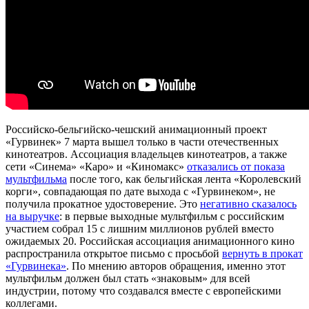
Российско-бельгийско-чешский анимационный проект
«Гурвинек» 7 марта вышел только в части отечественных
кинотеатров. Ассоциация владельцев кинотеатров, а также
сети «Синема» «Каро» и «Киномакс»
отказались от показа
мультфильма
после того, как бельгийская лента «Королевский
корги», совпадающая по дате выхода с «Гурвинеком», не
получила прокатное удостоверение. Это
негативно сказалось
на выручке
: в первые выходные мультфильм с российским
участием собрал 15 c лишним миллионов рублей вместо
ожидаемых 20. Российская ассоциация анимационного кино
распространила открытое письмо с просьбой
вернуть в прокат
«Гурвинека»
. По мнению авторов обращения, именно этот
мультфильм должен был стать «знаковым» для всей
индустрии, потому что создавался вместе с европейскими
коллегами.