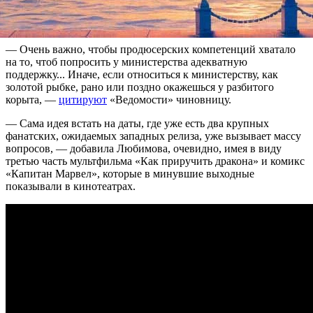
департамента кинематографии министерства культуры Ольга
Любимова. О своей позиции она заявила 12 марта на пресс-
конференции в Москве.
— Очень важно, чтобы продюсерских компетенций хватало
на то, чтоб попросить у министерства адекватную
поддержку... Иначе, если относиться к министерству, как
золотой рыбке, рано или поздно окажешься у разбитого
корыта, —
цитируют
«Ведомости» чиновницу.
— Сама идея встать на даты, где уже есть два крупных
фанатских, ожидаемых западных релиза, уже вызывает массу
вопросов, — добавила Любимова, очевидно, имея в виду
третью часть мультфильма «Как приручить дракона» и комикс
«Капитан Марвел», которые в минувшие выходные
показывали в кинотеатрах.