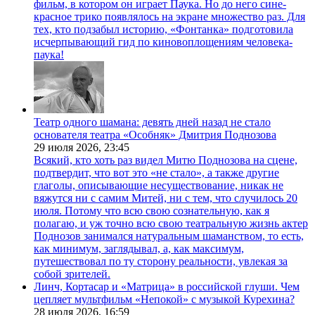
фильм, в котором он играет Паука. Но до него сине-
красное трико появлялось на экране множество раз. Для
тех, кто подзабыл историю, «Фонтанка» подготовила
исчерпывающий гид по киновоплощениям человека-
паука!
Театр одного шамана: девять дней назад не стало
основателя театра «Особняк» Дмитрия Поднозова
29 июля 2026,
23:45
Всякий, кто хоть раз видел Митю Поднозова на сцене,
подтвердит, что вот это «не стало», а также другие
глаголы, описывающие несуществование, никак не
вяжутся ни с самим Митей, ни с тем, что случилось 20
июля. Потому что всю свою сознательную, как я
полагаю, и уж точно всю свою театральную жизнь актер
Поднозов занимался натуральным шаманством, то есть,
как минимум, заглядывал, а, как максимум,
путешествовал по ту сторону реальности, увлекая за
собой зрителей.
Линч, Кортасар и «Матрица» в российской глуши. Чем
цепляет мультфильм «Непокой» с музыкой Курехина?
28 июля 2026,
16:59