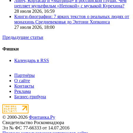
Линч, Кортасар и «Матрица» в российской глуши. Чем
цепляет мультфильм «Непокой» с музыкой Курехина?
28 июля 2026,
16:59
Книги-биографии: 7 ярких текстов о реальных людях от
монахинь Средневековья до Энтони Хопкинса
27 июля 2026,
18:00
Предыдущие статьи
Фишки
Календарь в RSS
Партнёры
О сайте
Контакты
Реклама
Бизнес-трибуна
© 2000-2026
Фонтанка.Ру
Свидетельство Роскомнадзора
Эл № ФС 77-66333 от 14.07.2016