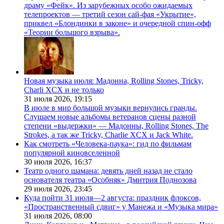
драму «Фейк». Из зарубежных особо ожидаемых
телепроектов — третий сезон сай-фая «Укрытие»,
приквел «Блондинки в законе» и очередной спин-офф
«Теории большого взрыва».
Новая музыка июля: Мадонна, Rolling Stones, Tricky,
Charli XCX и не только
31 июля 2026,
19:15
В июле в мир большой музыки вернулись гранды.
Слушаем новые альбомы ветеранов сцены разной
степени «выдержки» — Мадонны, Rolling Stones, The
Strokes, а так же Tricky, Charlie XCX и Jack White.
Как смотреть «Человека-паука»: гид по фильмам
популярной киновселенной
30 июля 2026,
16:37
Театр одного шамана: девять дней назад не стало
основателя театра «Особняк» Дмитрия Поднозова
29 июля 2026,
23:45
Куда пойти 31 июля—2 августа: праздник флоксов,
«Пространственный сдвиг» у Манежа и «Музыка мира»
31 июля 2026,
08:00