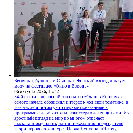
Беглянки, буллинг и Стасики: Женский взгляд диктует
моду на фестивале «Окно в Европу»
06 августа 2026,
15:42
34-й фестиваль российского кино «Окно в Европу» с
самого начала обозначил интерес к женской тематике, в
том числе и потому, что первые показанные в
программе фильмы сняты режиссерами-женщинами. Их
яростный взгляд на мир во многом отвечает
высказанному на открытии пожеланию председателя
жюри игрового конкурса Павла Лунгина: «Я хочу,