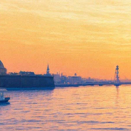
Пять петербургских музеев
объявили бесплатный вход
для женщин 8 марта
01 марта 2019,
13:25
Версия для печати
Министерство культуры и российское музейное сообщество
устраивают специальную акцию в честь 8 марта. Вход на
многие культурные площадки для женщин сделают
свободным. Как следует из информации на сайте Минкульта,
к инициативе присоединились более 40 музеев и
заповедников по всей стране, в том числе Третьяковская
галерея, Музей-усадьба Толстого «Ясная поляна» и даже
Соловецкий музей-заповедник.
В Петербурге акцию поддержали всего пять площадок.