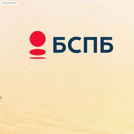
РЕКЛАМА
Афиша Plus
#телегид
Фонтанка.ру
Сегодня:
2026.08.09
17:42
Афиша Plus
кино
спектакли
выставки
концерты
лекции
книги
афиша плюс
новости
+