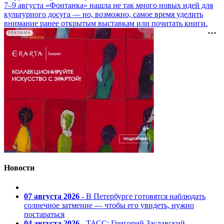
7–9 августа «Фонтанка» нашла не так много новых идей для
культурного досуга — но, возможно, самое время уделить
внимание ранее открытым выставкам или почитать книги.
РЕКЛАМА
Новости
07 августа 2026
- В Петербурге готовятся наблюдать
солнечное затмение — чтобы его увидеть, нужно
постараться
04 августа 2026
- ТАСС: Григорий Заславский