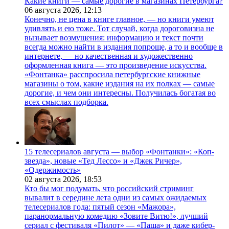
Какие книги — самые дорогие в магазинах Петербурга?
06 августа 2026,
12:13
Конечно, не цена в книге главное, — но книги умеют
удивлять и ею тоже. Тот случай, когда дороговизна не
вызывает возмущения: информацию и текст почти
всегда можно найти в издания попроще, а то и вообще в
интернете, — но качественная и художественно
оформленная книга — это произведение искусства.
«Фонтанка» расспросила петербургские книжные
магазины о том, какие издания на их полках — самые
дорогие, и чем они интересны. Получилась богатая во
всех смыслах подборка.
15 телесериалов августа — выбор «Фонтанки»: «Коп-
звезда», новые «Тед Лессо» и «Джек Ричер»,
«Одержимость»
02 августа 2026,
18:53
Кто бы мог подумать, что российский стриминг
вывалит в середине лета одни из самых ожидаемых
телесериалов года: пятый сезон «Мажора»,
паранормальную комедию «Зовите Витю!», лучший
сериал с фестиваля «Пилот» — «Паша» и даже кибер-