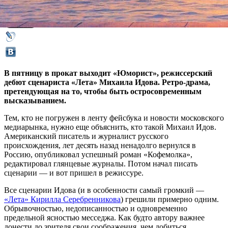
28 февраля 2019,
14:06
Версия для печати
В пятницу в прокат выходит «Юморист», режиссерский
дебют сценариста «Лета» Михаила Идова. Ретро-драма,
претендующая на то, чтобы быть остросовременным
высказыванием.
Тем, кто не погружен в ленту фейсбука и новости московского
медиарынка, нужно еще объяснить, кто такой Михаил Идов.
Американский писатель и журналист русского
происхождения, лет десять назад ненадолго вернулся в
Россию, опубликовал успешный роман «Кофемолка»,
редактировал глянцевые журналы. Потом начал писать
сценарии — и вот пришел в режиссуре.
Все сценарии Идова (и в особенности самый громкий —
«Лета» Кирилла Серебренникова
) грешили примерно одним.
Обрывочностью, недописанностью и одновременно
предельной ясностью месседжа. Как будто автору важнее
донести до зрителя свои соображения, чем добиться