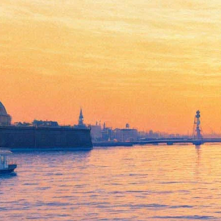
«Юморист» Михаила Идова:
Диалог с фейсбуком