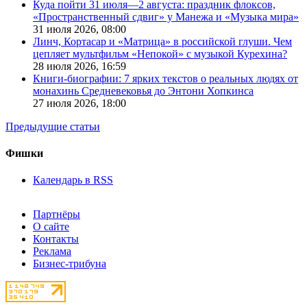
Куда пойти 31 июля—2 августа: праздник флоксов,
«Пространственный сдвиг» у Манежа и «Музыка мира»
31 июля 2026,
08:00
Линч, Кортасар и «Матрица» в российской глуши. Чем
цепляет мультфильм «Непокой» с музыкой Курехина?
28 июля 2026,
16:59
Книги-биографии: 7 ярких текстов о реальных людях от
монахинь Средневековья до Энтони Хопкинса
27 июля 2026,
18:00
Предыдущие статьи
Фишки
Календарь в RSS
Партнёры
О сайте
Контакты
Реклама
Бизнес-трибуна