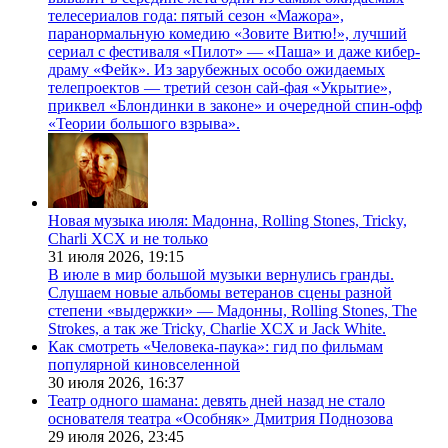
телесериалов года: пятый сезон «Мажора»,
паранормальную комедию «Зовите Витю!», лучший
сериал с фестиваля «Пилот» — «Паша» и даже кибер-
драму «Фейк». Из зарубежных особо ожидаемых
телепроектов — третий сезон сай-фая «Укрытие»,
приквел «Блондинки в законе» и очередной спин-офф
«Теории большого взрыва».
Новая музыка июля: Мадонна, Rolling Stones, Tricky,
Charli XCX и не только
31 июля 2026,
19:15
В июле в мир большой музыки вернулись гранды.
Слушаем новые альбомы ветеранов сцены разной
степени «выдержки» — Мадонны, Rolling Stones, The
Strokes, а так же Tricky, Charlie XCX и Jack White.
Как смотреть «Человека-паука»: гид по фильмам
популярной киновселенной
30 июля 2026,
16:37
Театр одного шамана: девять дней назад не стало
основателя театра «Особняк» Дмитрия Поднозова
29 июля 2026,
23:45