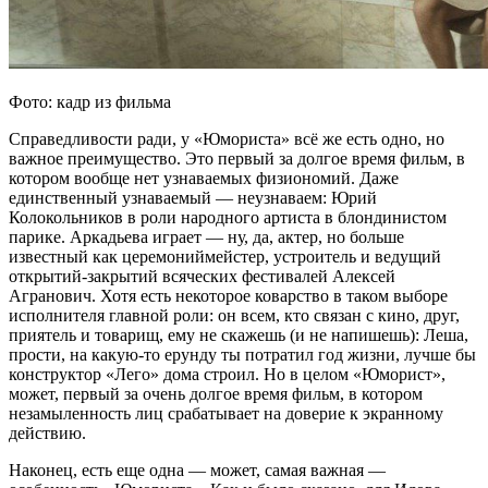
Фото: кадр из фильма
Справедливости ради, у «Юмориста» всё же есть одно, но
важное преимущество. Это первый за долгое время фильм, в
котором вообще нет узнаваемых физиономий. Даже
единственный узнаваемый — неузнаваем: Юрий
Колокольников в роли народного артиста в блондинистом
парике. Аркадьева играет — ну, да, актер, но больше
известный как церемониймейстер, устроитель и ведущий
открытий-закрытий всяческих фестивалей Алексей
Агранович. Хотя есть некоторое коварство в таком выборе
исполнителя главной роли: он всем, кто связан с кино, друг,
приятель и товарищ, ему не скажешь (и не напишешь): Леша,
прости, на какую-то ерунду ты потратил год жизни, лучше бы
конструктор «Лего» дома строил. Но в целом «Юморист»,
может, первый за очень долгое время фильм, в котором
незамыленность лиц срабатывает на доверие к экранному
действию.
Наконец, есть еще одна — может, самая важная —