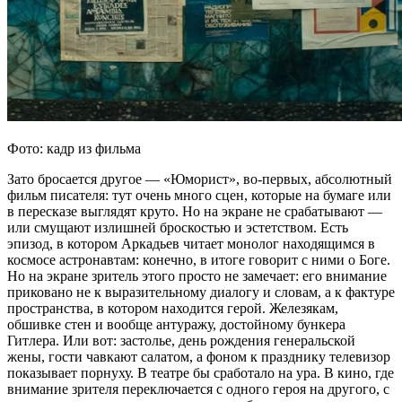
Фото: кадр из фильма
Зато бросается другое — «Юморист», во-первых, абсолютный
фильм писателя: тут очень много сцен, которые на бумаге или
в пересказе выглядят круто. Но на экране не срабатывают —
или смущают излишней броскостью и эстетством. Есть
эпизод, в котором Аркадьев читает монолог находящимся в
космосе астронавтам: конечно, в итоге говорит с ними о Боге.
Но на экране зритель этого просто не замечает: его внимание
приковано не к выразительному диалогу и словам, а к фактуре
пространства, в котором находится герой. Железякам,
обшивке стен и вообще антуражу, достойному бункера
Гитлера. Или вот: застолье, день рождения генеральской
жены, гости чавкают салатом, а фоном к празднику телевизор
показывает порнуху. В театре бы сработало на ура. В кино, где
внимание зрителя переключается с одного героя на другого, с