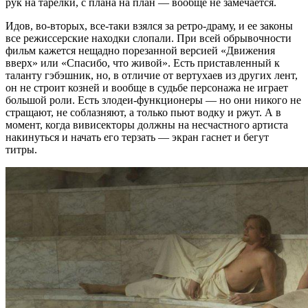
рук на тарелки, с плана на план — вообще не замечается.
Идов, во-вторых, все-таки взялся за ретро-драму, и ее законы
все режиссерские находки слопали. При всей обрывочности
фильм кажется нещадно порезанной версией «Движения
вверх» или «Спасибо, что живой». Есть приставленный к
таланту гэбэшник, но, в отличие от вертухаев из других лент,
он не строит козней и вообще в судьбе персонажа не играет
большой роли. Есть злодеи-функционеры — но они никого не
стращают, не соблазняют, а только пьют водку и ржут. А в
момент, когда вивисекторы должны на несчастного артиста
накинуться и начать его терзать — экран гаснет и бегут
титры.