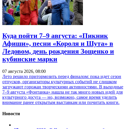
Куда пойти 7–9 августа: «Пикник
Афиши», песни «Короля и Шута» в
Ледовом, день рождения Зощенко и
кубинские марки
07 августа 2026, 08:00
Лето решило притормозить перед финалом: пока идет сезон
отпусков, организаторы культурных событий не слишком
загружают горожан творческими активностями. В выходные
7–9 августа «Фонтанка» нашла не так много новых идей для
культурного досуга — но, возможно, самое время уделить
внимание ранее открытым выставкам или почитать книги.
Новости