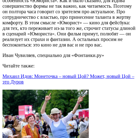
особенность «Юмориста». Как и было сказано, для Идова
совершенство формы не так важно, как читаемость. Поэтому
он полтора часа говорит со зрителем про актуальное. Про
сотрудничество с властью, про принесение таланта в жертву
комфорту. В этом смысле «Юморист» — кино для фейсбука:
для тех, кто переживает из-за того же, строчит статусы длиной
в сценарий «Юмориста». Они фильм примут, полюбят — он
реализует их страхи и фантазии. А остальных просим не
беспокоиться: это кино не для вас и не про вас.
Иван Чувиляев, специально для «Фонтанки.ру»
Читайте также:
Михаил Идов: Монеточка – новый Цой? Может, новый Цой –
это Дуров