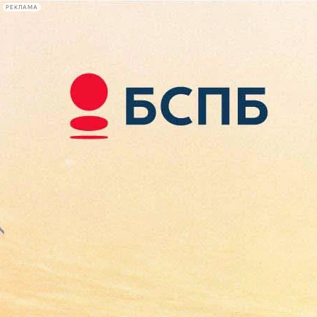
РЕКЛАМА
Афиша Plus
#телегид
Фонтанка.ру
Сегодня:
2026.08.08
05:03
Афиша Plus
кино
спектакли
выставки
концерты
лекции
книги
афиша плюс
новости
+