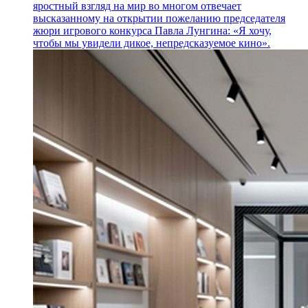
яростный взгляд на мир во многом отвечает
высказанному на открытии пожеланию председателя
жюри игрового конкурса Павла Лунгина: «Я хочу,
чтобы мы увидели дикое, непредсказуемое кино».