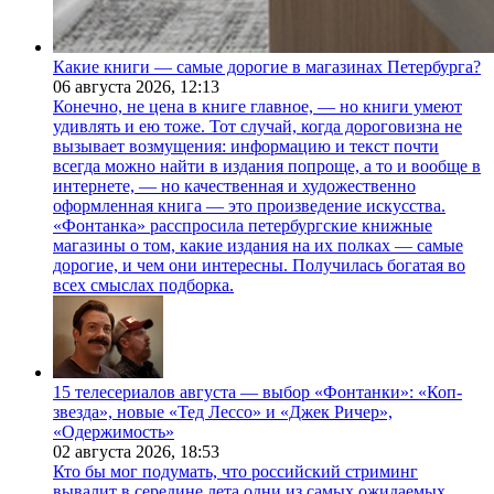
Какие книги — самые дорогие в магазинах Петербурга?
06 августа 2026,
12:13
Конечно, не цена в книге главное, — но книги умеют
удивлять и ею тоже. Тот случай, когда дороговизна не
вызывает возмущения: информацию и текст почти
всегда можно найти в издания попроще, а то и вообще в
интернете, — но качественная и художественно
оформленная книга — это произведение искусства.
«Фонтанка» расспросила петербургские книжные
магазины о том, какие издания на их полках — самые
дорогие, и чем они интересны. Получилась богатая во
всех смыслах подборка.
15 телесериалов августа — выбор «Фонтанки»: «Коп-
звезда», новые «Тед Лессо» и «Джек Ричер»,
«Одержимость»
02 августа 2026,
18:53
Кто бы мог подумать, что российский стриминг
вывалит в середине лета одни из самых ожидаемых