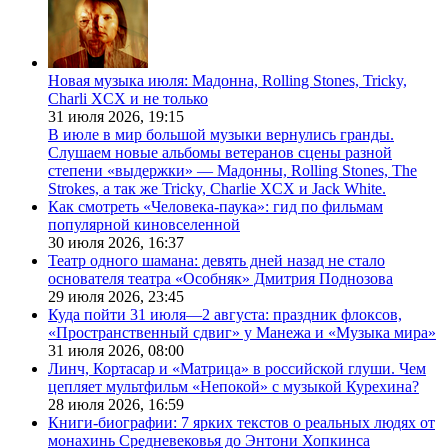
Новая музыка июля: Мадонна, Rolling Stones, Tricky,
Charli XCX и не только
31 июля 2026,
19:15
В июле в мир большой музыки вернулись гранды.
Слушаем новые альбомы ветеранов сцены разной
степени «выдержки» — Мадонны, Rolling Stones, The
Strokes, а так же Tricky, Charlie XCX и Jack White.
Как смотреть «Человека-паука»: гид по фильмам
популярной киновселенной
30 июля 2026,
16:37
Театр одного шамана: девять дней назад не стало
основателя театра «Особняк» Дмитрия Поднозова
29 июля 2026,
23:45
Куда пойти 31 июля—2 августа: праздник флоксов,
«Пространственный сдвиг» у Манежа и «Музыка мира»
31 июля 2026,
08:00
Линч, Кортасар и «Матрица» в российской глуши. Чем
цепляет мультфильм «Непокой» с музыкой Курехина?
28 июля 2026,
16:59
Книги-биографии: 7 ярких текстов о реальных людях от
монахинь Средневековья до Энтони Хопкинса