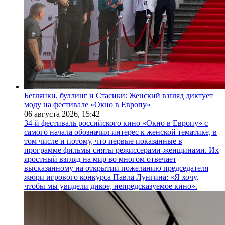
Беглянки, буллинг и Стасики: Женский взгляд диктует
моду на фестивале «Окно в Европу»
06 августа 2026,
15:42
34-й фестиваль российского кино «Окно в Европу» с
самого начала обозначил интерес к женской тематике, в
том числе и потому, что первые показанные в
программе фильмы сняты режиссерами-женщинами. Их
яростный взгляд на мир во многом отвечает
высказанному на открытии пожеланию председателя
жюри игрового конкурса Павла Лунгина: «Я хочу,
чтобы мы увидели дикое, непредсказуемое кино».