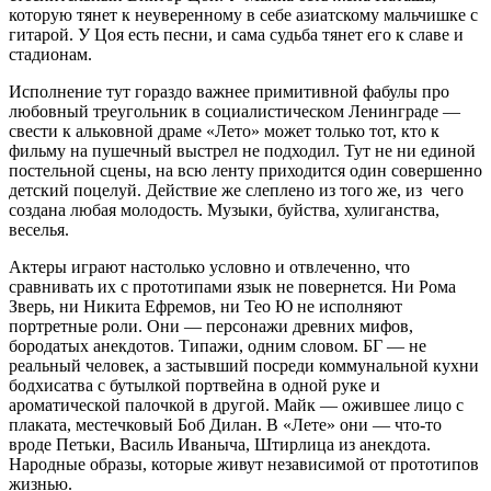
которую тянет к неуверенному в себе азиатскому мальчишке с
гитарой. У Цоя есть песни, и сама судьба тянет его к славе и
стадионам.
Исполнение тут гораздо важнее примитивной фабулы про
любовный треугольник в социалистическом Ленинграде —
свести к альковной драме «Лето» может только тот, кто к
фильму на пушечный выстрел не подходил. Тут не ни единой
постельной сцены, на всю ленту приходится один совершенно
детский поцелуй. Действие же слеплено из того же, из чего
создана любая молодость. Музыки, буйства, хулиганства,
веселья.
Актеры играют настолько условно и отвлеченно, что
сравнивать их с прототипами язык не повернется. Ни Рома
Зверь, ни Никита Ефремов, ни Тео Ю не исполняют
портретные роли. Они — персонажи древних мифов,
бородатых анекдотов. Типажи, одним словом. БГ — не
реальный человек, а застывший посреди коммунальной кухни
бодхисатва с бутылкой портвейна в одной руке и
ароматической палочкой в другой. Майк — ожившее лицо с
плаката, местечковый Боб Дилан. В «Лете» они — что-то
вроде Петьки, Василь Иваныча, Штирлица из анекдота.
Народные образы, которые живут независимой от прототипов
жизнью.