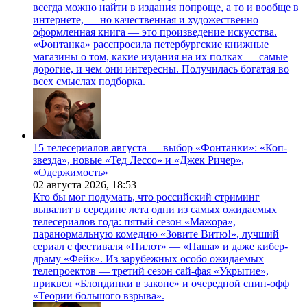
всегда можно найти в издания попроще, а то и вообще в
интернете, — но качественная и художественно
оформленная книга — это произведение искусства.
«Фонтанка» расспросила петербургские книжные
магазины о том, какие издания на их полках — самые
дорогие, и чем они интересны. Получилась богатая во
всех смыслах подборка.
15 телесериалов августа — выбор «Фонтанки»: «Коп-
звезда», новые «Тед Лессо» и «Джек Ричер»,
«Одержимость»
02 августа 2026,
18:53
Кто бы мог подумать, что российский стриминг
вывалит в середине лета одни из самых ожидаемых
телесериалов года: пятый сезон «Мажора»,
паранормальную комедию «Зовите Витю!», лучший
сериал с фестиваля «Пилот» — «Паша» и даже кибер-
драму «Фейк». Из зарубежных особо ожидаемых
телепроектов — третий сезон сай-фая «Укрытие»,
приквел «Блондинки в законе» и очередной спин-офф
«Теории большого взрыва».