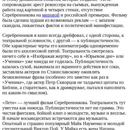
сопровождали: арест режиссера на съемках, вынужденная
работа над картиной в четырех стенах, отсутствие
Серебренникова на
мировой
и российской премьерах. Фильму
была сделана худшая из возможных реклам — с запахом
скандала, пикантных фактов и политической манифестации.
Серебренников в кино всегда дрейфовал, с одной стороны, к
театральной условности, с другой — к публицистичности.
Обе характерные черты его кинематографа одновременно
были его ахиллесовой пятой. Театральность смотрелась
ничего себе в «Изображая жертву», но в «Юрьевом дне» или
«Ученике» уже никуда не годилась. Публицистичность
казалась сухой, выжимала из экранного действия все соки,
заставляла актеров по Станиславскому оживлять
безжизненные фразы (особенно это заметно как раз в
«Ученике», где актер Петр Скворцов не талдычил цитаты из
Библии, а старательно, как в драмкружке, пытался наполнить
их каким-то смыслом).
«Лето» — лучший фильм Серебренникова. Театральность тут
уместна как никогда. Публицистичности нет ни грамма. Это
чистая фантазия, бойкий клип о молодости, музыке и веселье.
В начале восьмидесятых встречаются два музыканта.
Опытный и страшно популярный Майк Науменко и молодой
стеснительный Виктор Цой. У Майка есть жена Наташа,