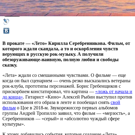
07 июня 2018,
14:26
Версия для печати
В прокате — «Лето» Кирилла Серебренникова. Фильм, от
которого ждали скандала, а то и оскорбления чувств
верующих в русскую рок-музыку. А получили
обезоруживающе-наивную, полную любви и свободы
сказку.
«Лета» ждали со смешанными чувствами. О фильме — еще
когда он был сценарием — очень резко высказались ветераны
рок-клуба, прототипы персонажей. Борис Гребенщиков с
прискорбием констатировал, что картина —
«ложь от начала и
до конца»
. Гитарист «Кино» Алексей Рыбин выступил против
использования его образа в ленте и пообещал снять
свой
фильм
о Цое в 2018-м. Звукорежиссер первых альбомов
группы Андрей Тропилло заявил, что фильм — «мерзость», а
Серебренников — «серый» и «абсолютно чуждый сфере
культуры».
К этому добавились события, которые создание «Лета»