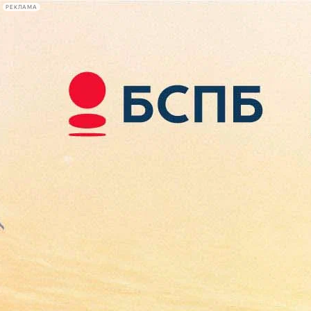
РЕКЛАМА
Афиша Plus
#телегид
Фонтанка.ру
Сегодня:
2026.08.07
21:09
Афиша Plus
кино
спектакли
выставки
концерты
лекции
книги
афиша плюс
новости
+