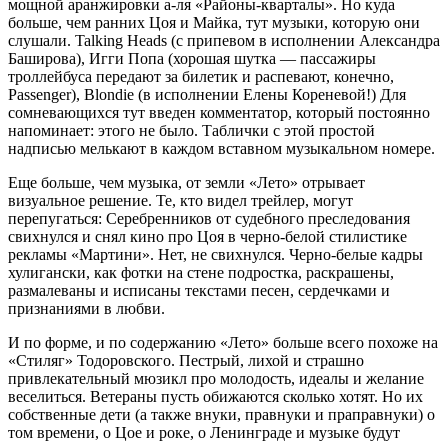
мощной аранжировки а-ля «Районы-кварталы». Но куда
больше, чем ранних Цоя и Майка, тут музыки, которую они
слушали. Talking Heads (с припевом в исполнении Александра
Баширова), Игги Попа (хорошая шутка — пассажиры
троллейбуса передают за билетик и распевают, конечно,
Passenger), Blondie (в исполнении Елены Кореневой!) Для
сомневающихся тут введен комментатор, который постоянно
напоминает: этого не было. Таблички с этой простой
надписью мелькают в каждом вставном музыкальном номере.
Еще больше, чем музыка, от земли «Лето» отрывает
визуальное решение. Те, кто видел трейлер, могут
перепугаться: Серебренников от судебного преследования
свихнулся и снял кино про Цоя в черно-белой стилистике
рекламы «Мартини». Нет, не свихнулся. Черно-белые кадры
хулигански, как фотки на стене подростка, раскрашены,
размалеваны и исписаны текстами песен, сердечками и
признаниями в любви.
И по форме, и по содержанию «Лето» больше всего похоже на
«Стиляг» Тодоровского. Пестрый, лихой и страшно
привлекательный мюзикл про молодость, идеалы и желание
веселиться. Ветераны пусть обижаются сколько хотят. Но их
собственные дети (а также внуки, правнуки и праправнуки) о
том времени, о Цое и роке, о Ленинграде и музыке будут