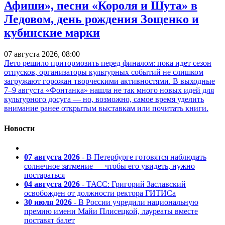
Афиши», песни «Короля и Шута» в
Ледовом, день рождения Зощенко и
кубинские марки
07 августа 2026, 08:00
Лето решило притормозить перед финалом: пока идет сезон
отпусков, организаторы культурных событий не слишком
загружают горожан творческими активностями. В выходные
7–9 августа «Фонтанка» нашла не так много новых идей для
культурного досуга — но, возможно, самое время уделить
внимание ранее открытым выставкам или почитать книги.
Новости
07 августа 2026
- В Петербурге готовятся наблюдать
солнечное затмение — чтобы его увидеть, нужно
постараться
04 августа 2026
- ТАСС: Григорий Заславский
освобожден от должности ректора ГИТИСа
30 июля 2026
- В России учредили национальную
премию имени Майи Плисецкой, лауреаты вместе
поставят балет