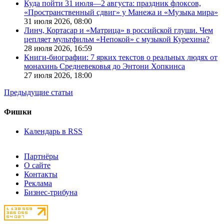
Куда пойти 31 июля—2 августа: праздник флоксов,
«Пространственный сдвиг» у Манежа и «Музыка мира»
31 июля 2026,
08:00
Линч, Кортасар и «Матрица» в российской глуши. Чем
цепляет мультфильм «Непокой» с музыкой Курехина?
28 июля 2026,
16:59
Книги-биографии: 7 ярких текстов о реальных людях от
монахинь Средневековья до Энтони Хопкинса
27 июля 2026,
18:00
Предыдущие статьи
Фишки
Календарь в RSS
Партнёры
О сайте
Контакты
Реклама
Бизнес-трибуна