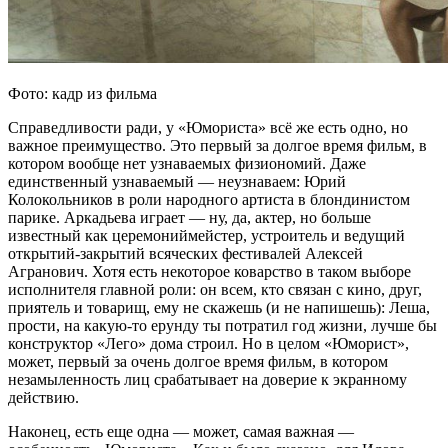
Фото: кадр из фильма
Справедливости ради, у «Юмориста» всё же есть одно, но
важное преимущество. Это первый за долгое время фильм, в
котором вообще нет узнаваемых физиономий. Даже
единственный узнаваемый — неузнаваем: Юрий
Колокольников в роли народного артиста в блондинистом
парике. Аркадьева играет — ну, да, актер, но больше
известный как церемониймейстер, устроитель и ведущий
открытий-закрытий всяческих фестивалей Алексей
Агранович. Хотя есть некоторое коварство в таком выборе
исполнителя главной роли: он всем, кто связан с кино, друг,
приятель и товарищ, ему не скажешь (и не напишешь): Леша,
прости, на какую-то ерунду ты потратил год жизни, лучше бы
конструктор «Лего» дома строил. Но в целом «Юморист»,
может, первый за очень долгое время фильм, в котором
незамыленность лиц срабатывает на доверие к экранному
действию.
Наконец, есть еще одна — может, самая важная —