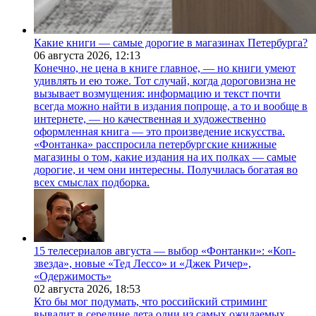
Какие книги — самые дорогие в магазинах Петербурга?
06 августа 2026,
12:13
Конечно, не цена в книге главное, — но книги умеют
удивлять и ею тоже. Тот случай, когда дороговизна не
вызывает возмущения: информацию и текст почти
всегда можно найти в издания попроще, а то и вообще в
интернете, — но качественная и художественно
оформленная книга — это произведение искусства.
«Фонтанка» расспросила петербургские книжные
магазины о том, какие издания на их полках — самые
дорогие, и чем они интересны. Получилась богатая во
всех смыслах подборка.
15 телесериалов августа — выбор «Фонтанки»: «Коп-
звезда», новые «Тед Лессо» и «Джек Ричер»,
«Одержимость»
02 августа 2026,
18:53
Кто бы мог подумать, что российский стриминг
вывалит в середине лета одни из самых ожидаемых