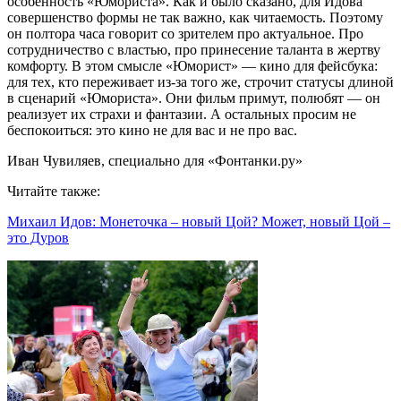
особенность «Юмориста». Как и было сказано, для Идова
совершенство формы не так важно, как читаемость. Поэтому
он полтора часа говорит со зрителем про актуальное. Про
сотрудничество с властью, про принесение таланта в жертву
комфорту. В этом смысле «Юморист» — кино для фейсбука:
для тех, кто переживает из-за того же, строчит статусы длиной
в сценарий «Юмориста». Они фильм примут, полюбят — он
реализует их страхи и фантазии. А остальных просим не
беспокоиться: это кино не для вас и не про вас.
Иван Чувиляев, специально для «Фонтанки.ру»
Читайте также:
Михаил Идов: Монеточка – новый Цой? Может, новый Цой –
это Дуров