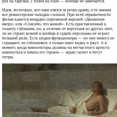
рук на тарелки, с плана на план — вообще не замечается.
Идов, во-вторых, все-таки взялся за ретро-драму, и ее законы
все режиссерские находки слопали. При всей обрывочности
фильм кажется нещадно порезанной версией «Движения
вверх» или «Спасибо, что живой». Есть приставленный к
таланту гэбэшник, но, в отличие от вертухаев из других лент,
он не строит козней и вообще в судьбе персонажа не играет
большой роли. Есть злодеи-функционеры — но они никого не
стращают, не соблазняют, а только пьют водку и ржут. А в
момент, когда вивисекторы должны на несчастного артиста
накинуться и начать его терзать — экран гаснет и бегут
титры.