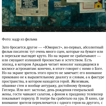
Фото: кадр из фильма
Зато бросается другое — «Юморист», во-первых, абсолютный
фильм писателя: тут очень много сцен, которые на бумаге или
в пересказе выглядят круто. Но на экране не срабатывают —
или смущают излишней броскостью и эстетством. Есть
эпизод, в котором Аркадьев читает монолог находящимся в
космосе астронавтам: конечно, в итоге говорит с ними о Боге.
Но на экране зритель этого просто не замечает: его внимание
приковано не к выразительному диалогу и словам, а к фактуре
пространства, в котором находится герой. Железякам,
обшивке стен и вообще антуражу, достойному бункера
Гитлера. Или вот: застолье, день рождения генеральской
жены, гости чавкают салатом, а фоном к празднику телевизор
показывает порнуху. В театре бы сработало на ура. В кино, где
внимание зрителя переключается с одного героя на другого, с