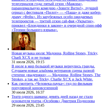
телесериалов года: пятый сезон «Мажора»,
паранормальную комедию «Зовите Витю!», лучший
сериал с фестиваля «Пилот» — «Паша» и даже кибер-
драму «Фейк». Из зарубежных особо ожидаемых
телепроектов — третий сезон сай-фая «Укрытие»,
приквел «Блондинки в законе» и очередной спин-офф
«Теории большого взрыва».
Новая музыка июля: Мадонна, Rolling Stones, Tricky,
Charli XCX и не только
31 июля 2026,
19:15
В июле в мир большой музыки вернулись гранды.
Слушаем новые альбомы ветеранов сцены разной
степени «выдержки» — Мадонны, Rolling Stones, The
Strokes, а так же Tricky, Charlie XCX и Jack White.
Как смотреть «Человека-паука»: гид по фильмам
популярной киновселенной
30 июля 2026,
16:37
Театр одного шамана: девять дней назад не стало
основателя театра «Особняк» Дмитрия Поднозова
29 июля 2026,
23:45