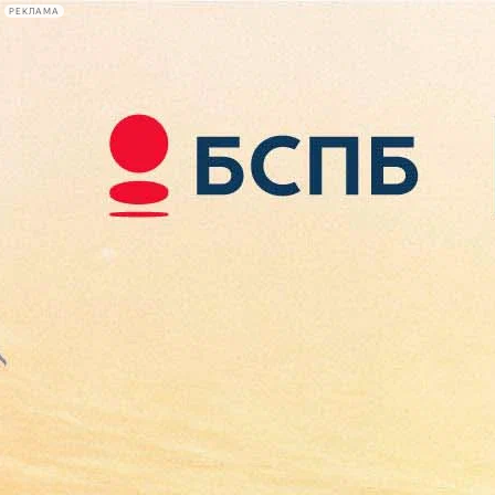
РЕКЛАМА
Афиша Plus
#телегид
Фонтанка.ру
Сегодня:
2026.08.08
07:03
Афиша Plus
кино
спектакли
выставки
концерты
лекции
книги
афиша плюс
новости
+