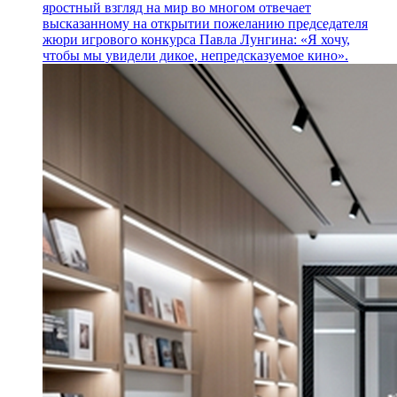
яростный взгляд на мир во многом отвечает
высказанному на открытии пожеланию председателя
жюри игрового конкурса Павла Лунгина: «Я хочу,
чтобы мы увидели дикое, непредсказуемое кино».