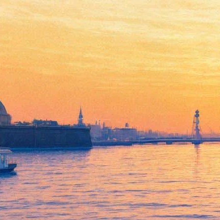
«Юморист» Михаила Идова:
Диалог с фейсбуком