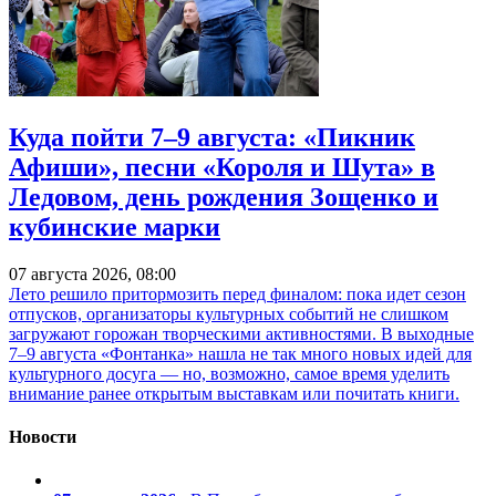
Куда пойти 7–9 августа: «Пикник
Афиши», песни «Короля и Шута» в
Ледовом, день рождения Зощенко и
кубинские марки
07 августа 2026, 08:00
Лето решило притормозить перед финалом: пока идет сезон
отпусков, организаторы культурных событий не слишком
загружают горожан творческими активностями. В выходные
7–9 августа «Фонтанка» нашла не так много новых идей для
культурного досуга — но, возможно, самое время уделить
внимание ранее открытым выставкам или почитать книги.
Новости