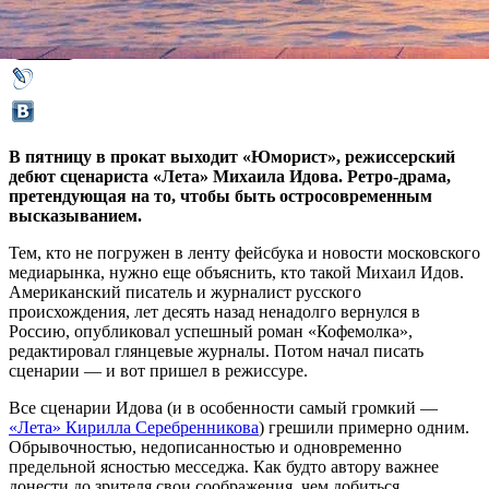
28 февраля 2019,
14:06
Версия для печати
В пятницу в прокат выходит «Юморист», режиссерский
дебют сценариста «Лета» Михаила Идова. Ретро-драма,
претендующая на то, чтобы быть остросовременным
высказыванием.
Тем, кто не погружен в ленту фейсбука и новости московского
медиарынка, нужно еще объяснить, кто такой Михаил Идов.
Американский писатель и журналист русского
происхождения, лет десять назад ненадолго вернулся в
Россию, опубликовал успешный роман «Кофемолка»,
редактировал глянцевые журналы. Потом начал писать
сценарии — и вот пришел в режиссуре.
Все сценарии Идова (и в особенности самый громкий —
«Лета» Кирилла Серебренникова
) грешили примерно одним.
Обрывочностью, недописанностью и одновременно
предельной ясностью месседжа. Как будто автору важнее
донести до зрителя свои соображения, чем добиться