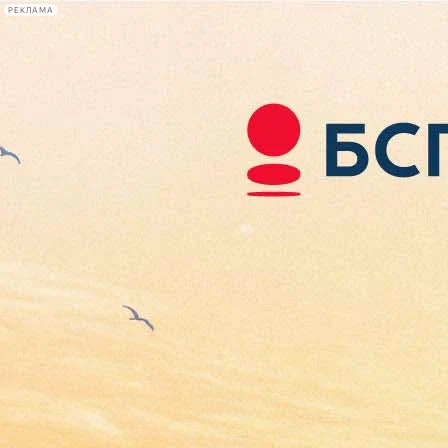
РЕКЛАМА
Афиша Plus
#телегид
Фонтанка.ру
Сегодня:
2026.08.06
19:05
Афиша Plus
кино
спектакли
выставки
концерты
лекции
книги
афиша плюс
новости
+