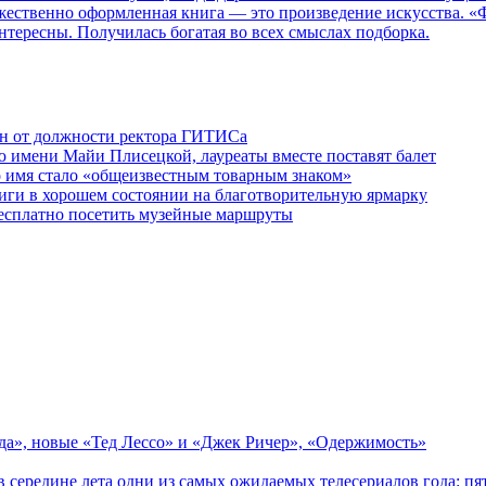
дожественно оформленная книга — это произведение искусства. 
нтересны. Получилась богатая во всех смыслах подборка.
ен от должности ректора ГИТИСа
 имени Майи Плисецкой, лауреаты вместе поставят балет
о имя стало «общеизвестным товарным знаком»
ги в хорошем состоянии на благотворительную ярмарку
бесплатно посетить музейные маршруты
зда», новые «Тед Лессо» и «Джек Ричер», «Одержимость»
в середине лета одни из самых ожидаемых телесериалов года: 