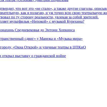
дтвердит, что вот это «не стало», а также другие глаголы, опи
сознательную, как я полагаю, и уж точно всю свою театральную 
вовал по ту сторону реальности, увлекая за собой зрителей.
епляет мультфильм «Непокой» с музыкой Курехина?
 монахинь Средневековья до Энтони Хопкинса
странственный сдвиг» у Манежа и «Музыка мира»
 городу, «Окна Открой» и уличные театры в ЦПКиО
ии открыл выставку о гражданской войне