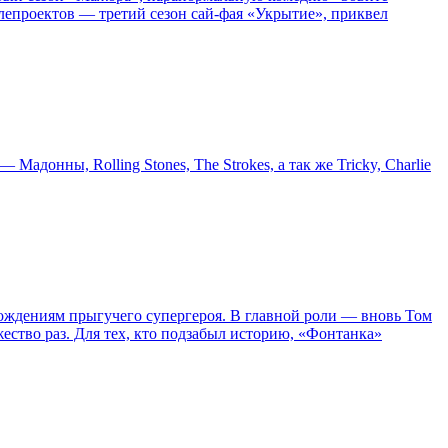
епроектов — третий сезон сай-фая «Укрытие», приквел
онны, Rolling Stones, The Strokes, а так же Tricky, Charlie
ождениям прыгучего супергероя. В главной роли — вновь Том
жество раз. Для тех, кто подзабыл историю, «Фонтанка»