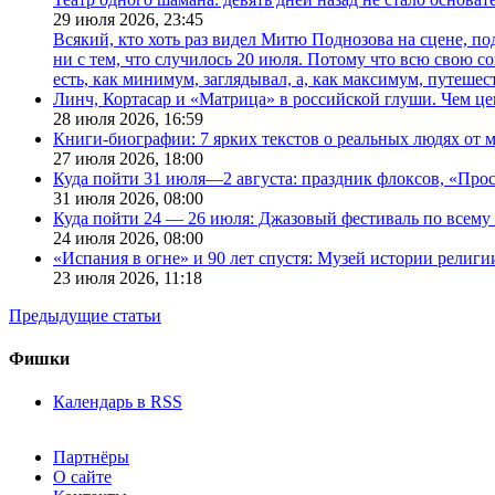
29 июля 2026,
23:45
Всякий, кто хоть раз видел Митю Поднозова на сцене, по
ни с тем, что случилось 20 июля. Потому что всю свою 
есть, как минимум, заглядывал, а, как максимум, путешест
Линч, Кортасар и «Матрица» в российской глуши. Чем ц
28 июля 2026,
16:59
Книги-биографии: 7 ярких текстов о реальных людях от
27 июля 2026,
18:00
Куда пойти 31 июля—2 августа: праздник флоксов, «Про
31 июля 2026,
08:00
Куда пойти 24 — 26 июля: Джазовый фестиваль по всему
24 июля 2026,
08:00
«Испания в огне» и 90 лет спустя: Музей истории религ
23 июля 2026,
11:18
Предыдущие статьи
Фишки
Календарь в RSS
Партнёры
О сайте