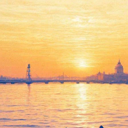
алереи получит выговор посл
уловой будет объявлен выговор после скандальной кражи карти
подвергнутся и другие сотрудники музея, в их числе главный х
ет уволен. Инцидент произошёл «в результате раскоординирован
еодосии Денис Чуприков похитил
прямо на глазах у посетителей
едам
исчезнувшей из гардероба шубы
. Полотно обнаружили на с
зведение искусства
вернули в Третьяковскую галерею
. Кража ст
асу Сафронову обидно»
. В Русском музее планируют
открыть в