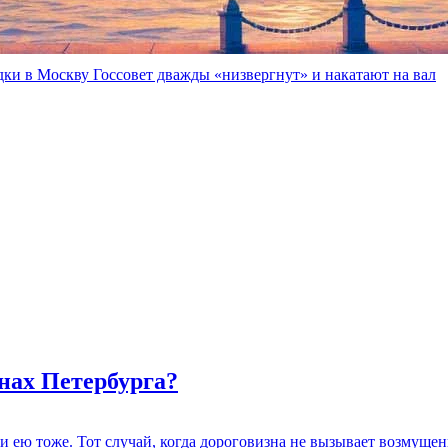
ассказала о безопасности в российских музеях
дки в Москву Госсовет дважды «низвергнут» и накатают на вал
нах Петербурга?
 и ею тоже. Тот случай, когда дороговизна не вызывает возмуще