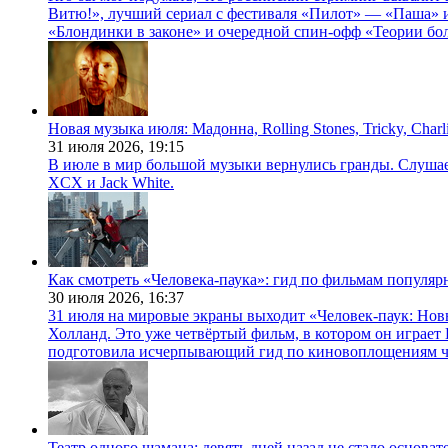
Витю!», лучший сериал с фестиваля «Пилот» — «Паша» и
«Блондинки в законе» и очередной спин-офф «Теории бо
Новая музыка июля: Мадонна, Rolling Stones, Tricky, Char
31 июля 2026,
19:15
В июле в мир большой музыки вернулись гранды. Слушаем 
XCX и Jack White.
Как смотреть «Человека-паука»: гид по фильмам популя
30 июля 2026,
16:37
31 июля на мировые экраны выходит «Человек-паук: Нов
Холланд. Это уже четвёртый фильм, в котором он играет 
подготовила исчерпывающий гид по киновоплощениям ч
Театр одного шамана: девять дней назад не стало основа