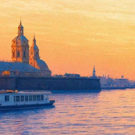
Гендиректор Третьяковской г
11 февраля 2019,
18:10
Версия для печати
Генеральному директору Третьяковской галереи Зельфире Трег
ссылкой на министерство культуры.
По сведениям журналистов, дисциплинарным взысканиям также 
смотрителей. Начальник службы безопасности Третьяковки буд
РБК пресс-службу Минкульта.
Напомним, картину «Ай-Петри. Крым» предприниматель из Ф
пропавшее не сразу — изначально правоохранители шли по сл
украденное на стройке в Одинцовском районе. 30 января прои
Леонидов посвятил происшествию романс, где есть слова:
«Ник
«Фонтанка.ру»