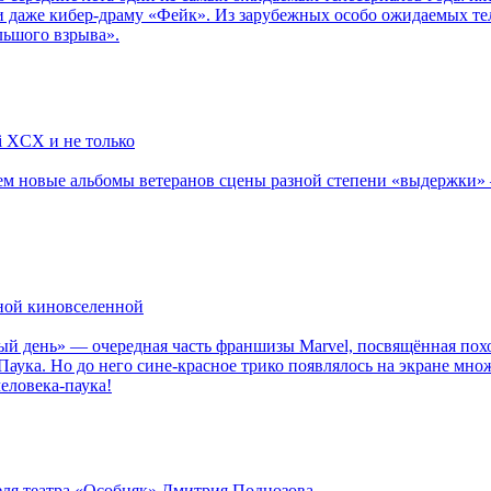
 даже кибер-драму «Фейк». Из зарубежных особо ожидаемых тел
льшого взрыва».
li XCX и не только
новые альбомы ветеранов сцены разной степени «выдержки» — Мад
рной киновселенной
ый день» — очередная часть франшизы Marvel, посвящённая пох
Паука. Но до него сине-красное трико появлялось на экране мно
еловека-паука!
теля театра «Особняк» Дмитрия Поднозова