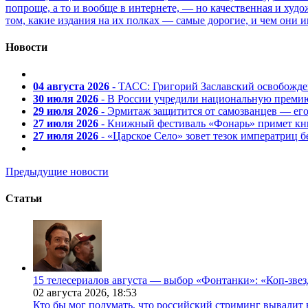
попроще, а то и вообще в интернете, — но качественная и ху
том, какие издания на их полках — самые дорогие, и чем они и
Новости
04 августа 2026
- ТАСС: Григорий Заславский освобожд
30 июля 2026
- В России учредили национальную премию
29 июля 2026
- Эрмитаж защитится от самозванцев — ег
27 июля 2026
- Книжный фестиваль «Фонарь» примет кни
27 июля 2026
- «Царское Село» зовет тезок императриц 
Предыдущие новости
Статьи
15 телесериалов августа — выбор «Фонтанки»: «Коп-зве
02 августа 2026,
18:53
Кто бы мог подумать, что российский стриминг вывалит 