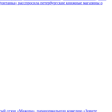
«Фонтанка» расспросила петербургские книжные магазины о
пятый сезон «Мажора», паранормальную комедию «Зовите