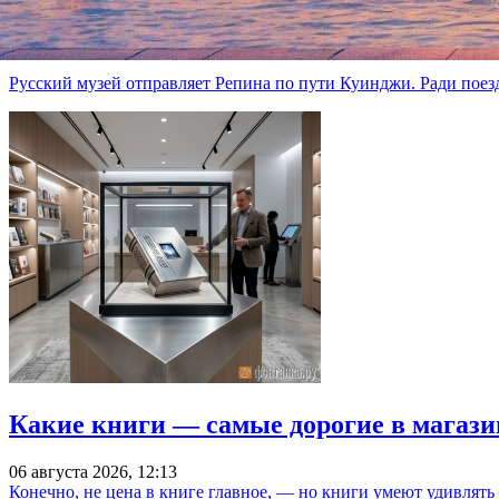
Читайте также:
Случай «вопиющий», но «не из ряда вон»: Что кража Куинджи р
Русский музей отправляет Репина по пути Куинджи. Ради поез
Какие книги — самые дорогие в магази
06 августа 2026, 12:13
Конечно, не цена в книге главное, — но книги умеют удивлять