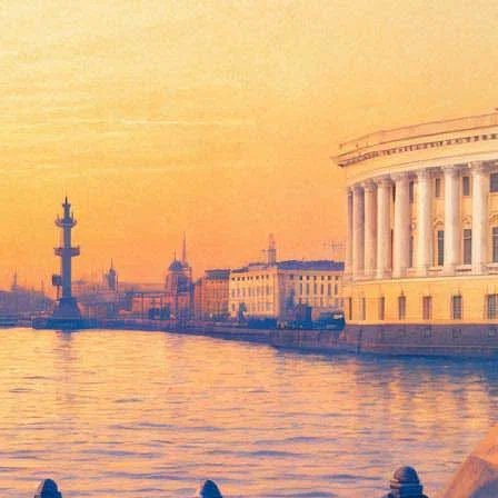
е кражи Куинджи
ны Архипа Куинджи. Об этом 11 февраля сообщает
РБК
со
ранитель, начальники выставочного отдела и отдела музейных
ности действий структурных подразделений музея», цитирует
Третьяковской галереи 27 января. Полиция начала искать
ледующий день: подозреваемый был задержан, он спрятал
ала поводом для многочисленных шуток, например, Максим
ыставку
, посвящённую получившей печальную славу картине.