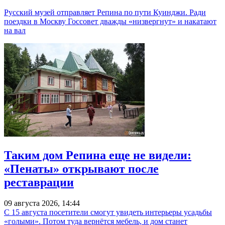
Русский музей отправляет Репина по пути Куинджи. Ради
поездки в Москву Госсовет дважды «низвергнут» и накатают
на вал
Таким дом Репина еще не видели:
«Пенаты» открывают после
реставрации
09 августа 2026, 14:44
С 15 августа посетители смогут увидеть интерьеры усадьбы
«голыми». Потом туда вернётся мебель, и дом станет