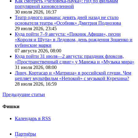
Как смотреть «Человека-паука»: гид по фильмам
популярной киновселенной
30 июля 2026,
16:37
Театр одного шамана: девять дней назад не стало
основателя театра «Особняк» Дмитрия Поднозова
29 июля 2026,
23:45
Куда пойти 7–9 августа: «Пикник Афиши», песни
«Короля и Шута» в Ледовом, день рождения Зощенко и
кубинские марки
07 августа 2026,
08:00
Куда пойти 31 июля—2 августа: праздник флоксов,
«Пространственный сдвиг» у Манежа и «Музыка мира»
31 июля 2026,
08:00
Линч, Кортасар и «Матрица» в российской глуши. Чем
цепляет мультфильм «Непокой» с музыкой Курехина?
28 июля 2026,
16:59
Предыдущие статьи
Фишки
Календарь в RSS
Партнёры