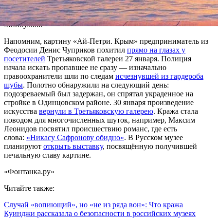
раскоординированности действий структурных
подразделений музея», цитирует РБК пресс-службу
Минкульта.
Напомним, картину «Ай-Петри. Крым» предприниматель из
Феодосии Денис Чуприков похитил
прямо на глазах у
посетителей
Третьяковской галереи 27 января. Полиция
начала искать пропавшее не сразу — изначально
правоохранители шли по следам
исчезнувшей из гардероба
шубы
. Полотно обнаружили на следующий день:
подозреваемый был задержан, он спрятал украденное на
стройке в Одинцовском районе. 30 января произведение
искусства
вернули в Третьяковскую галерею
. Кража стала
поводом для многочисленных шуток, например, Максим
Леонидов посвятил происшествию романс, где есть
слова:
«Никасу Сафронову обидно»
. В Русском музее
планируют
открыть выставку
, посвящённую получившей
печальную славу картине.
«Фонтанка.ру»
Читайте также:
Случай «вопиющий», но «не из ряда вон»: Что кража
Куинджи рассказала о безопасности в российских музеях