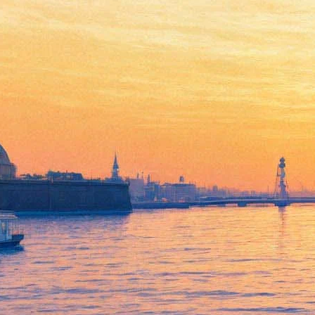
Гендиректор Третьяковской
галереи получит выговор
после кражи Куинджи
11 февраля 2019,
18:10
Версия для печати
Генеральному директору Третьяковской галереи Зельфире
Трегуловой будет объявлен выговор после скандальной кражи
картины Архипа Куинджи. Об этом 11 февраля сообщает
РБК
со ссылкой на министерство культуры.
По сведениям журналистов, дисциплинарным взысканиям
также подвергнутся и другие сотрудники музея, в их числе
главный хранитель, начальники выставочного отдела и отдела
музейных смотрителей. Начальник службы безопасности
Третьяковки будет уволен. Инцидент произошёл «в результате