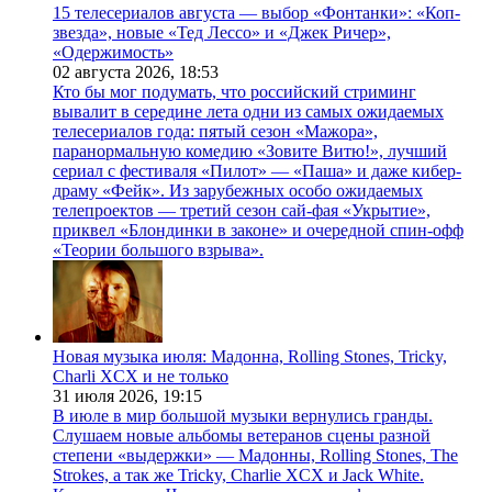
15 телесериалов августа — выбор «Фонтанки»: «Коп-
звезда», новые «Тед Лессо» и «Джек Ричер»,
«Одержимость»
02 августа 2026,
18:53
Кто бы мог подумать, что российский стриминг
вывалит в середине лета одни из самых ожидаемых
телесериалов года: пятый сезон «Мажора»,
паранормальную комедию «Зовите Витю!», лучший
сериал с фестиваля «Пилот» — «Паша» и даже кибер-
драму «Фейк». Из зарубежных особо ожидаемых
телепроектов — третий сезон сай-фая «Укрытие»,
приквел «Блондинки в законе» и очередной спин-офф
«Теории большого взрыва».
Новая музыка июля: Мадонна, Rolling Stones, Tricky,
Charli XCX и не только
31 июля 2026,
19:15
В июле в мир большой музыки вернулись гранды.
Слушаем новые альбомы ветеранов сцены разной
степени «выдержки» — Мадонны, Rolling Stones, The
Strokes, а так же Tricky, Charlie XCX и Jack White.