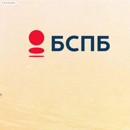
РЕКЛАМА
Афиша Plus
#телегид
Фонтанка.ру
Сегодня:
2026.08.10
11:32
Афиша Plus
кино
спектакли
выставки
концерты
лекции
книги
афиша плюс
новости
+