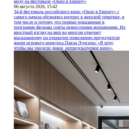
моду на фестивале «Окно в Европу»
06 августа 2026,
15:42
34-й фестиваль российского кино «Окно в Европу» с
самого начала обозначил интерес к женской тематике, в
том числе и потому, что первые показанные в
программе фильмы сняты режиссерами-женщинами. Их
яростный взгляд на мир во многом отвечает
высказанному на открытии пожеланию председателя
жюри игрового конкурса Павла Лунгина: «Я хочу,
чтобы мы увидели дикое, непредсказуемое кино».