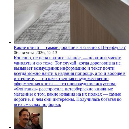
Какие книги — самые дорогие в магазинах Петербурга?
06 августа 2026,
12:13
Конечно, не цена в книге главное, — но книги умеют
удивлять и ею тоже. Тот случай, когда дороговизна не
вызывает возмущения: информацию и текст почти
всегда можно найти в издания попроще, а то и вообще в
интернете, — но качественная и художественно
оформленная книга — это произведение искусства.
«Фонтанка» расспросила петербургские книжные
магазины о том, какие издания на их полках — самые
дорогие, и чем они интересны. Получилась богатая во
всех смыслах подборка.