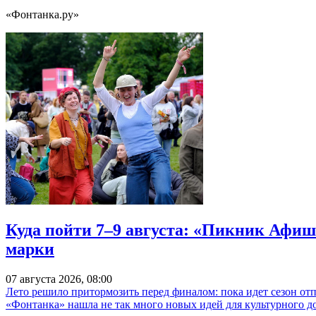
«Фонтанка.ру»
Куда пойти 7–9 августа: «Пикник Афиш
марки
07 августа 2026, 08:00
Лето решило притормозить перед финалом: пока идет сезон от
«Фонтанка» нашла не так много новых идей для культурного д