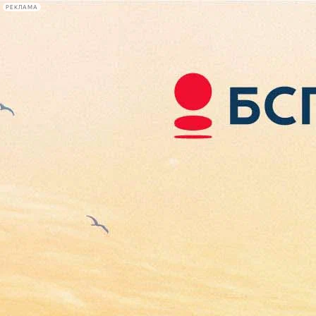
РЕКЛАМА
Афиша Plus
#телегид
Фонтанка.ру
Сегодня:
2026.08.08
22:45
Афиша Plus
кино
спектакли
выставки
концерты
лекции
книги
афиша плюс
новости
+