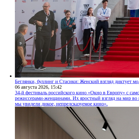
Беглянки, буллинг и Стасики: Женский взгляд диктует м
06 августа 2026,
15:42
34-й фестиваль российского кино «Окно в Европу» с само
режиссерами-женщинами. Их яростный взгляд на мир во 
мы увидели дикое, непредсказуемое кино».