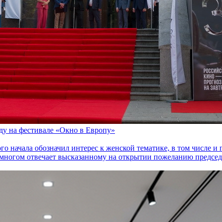
оду на фестивале «Окно в Европу»
го начала обозначил интерес к женской тематике, в том числе 
многом отвечает высказанному на открытии пожеланию председа