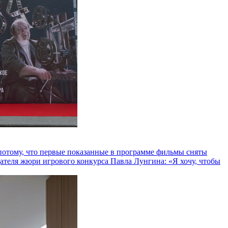
и потому, что первые показанные в программе фильмы сняты
теля жюри игрового конкурса Павла Лунгина: «Я хочу, чтобы