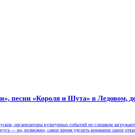
и», песни «Короля и Шута» в Ледовом, 
пусков, организаторы культурных событий не слишком загружаю
осуга — но, возможно, самое время уделить внимание ранее отк