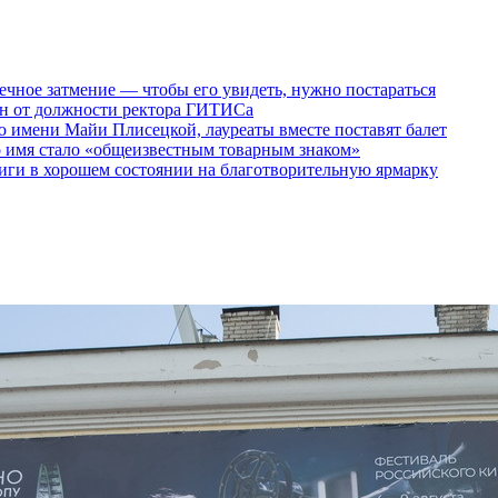
ечное затмение — чтобы его увидеть, нужно постараться
ен от должности ректора ГИТИСа
 имени Майи Плисецкой, лауреаты вместе поставят балет
о имя стало «общеизвестным товарным знаком»
ги в хорошем состоянии на благотворительную ярмарку