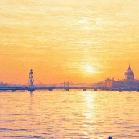
ги на своё спасение
ение в интернете, продолжит работу. Утром 7 января на краудфа
сайта.
ик, прозаик и эссеист Сергей Костырко. По его словам, 103 пр
щими с сайтом», кроме того, команда «ЖЗ» сможет позволить себ