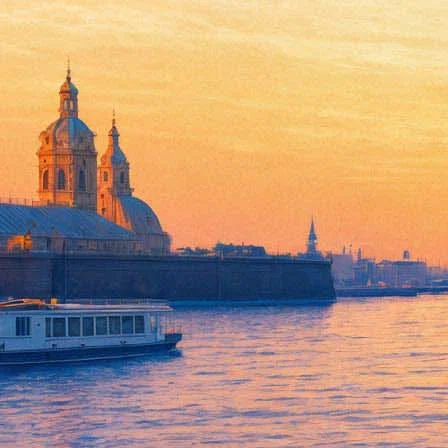
«Журнальный зал» собрал день
07 января 2019,
14:59
Версия для печати
Проект «Журнальный зал», который собирал деньги на своё спас
превышает сумму, изначально требовавшуюся на запуск нового 
Об этом в Facebook сообщил куратор «Журнального зала», крит
«чтобы расплатиться с дизайнером и с программистом, работаю