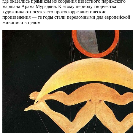
где оказались прямиком из собрания известного парижского
маршана Арама Мурадяна. К этому периоду творчества
художника относятся его протосюрреалистические
произведения — те годы стали переломными для европейской
живописи в целом.