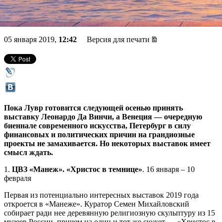
ожидаемые выставки-2019
05 января 2019,
12:42
Версия для печати
Пока Лувр готовится следующей осенью принять
выставку Леонардо Да Винчи, а Венеция — очередную
биеннале современного искусства, Петербург в силу
финансовых и политических причин на грандиозные
проекты не замахивается. Но некоторых выставок имеет
смысл ждать.
1.
ЦВЗ «Манеж». «Христос в темнице»
. 16 января – 10
февраля
Первая из потенциально интересных выставок 2019 года
откроется в «Манеже». Куратор Семен Михайловский
собирает ради нее деревянную религиозную скульптуру из 15
музеев России, причем на один и тот же сюжет — «Христос в