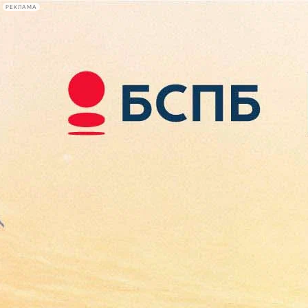
РЕКЛАМА
Афиша Plus
#телегид
Фонтанка.ру
Сегодня:
2026.08.09
19:32
Афиша Plus
кино
спектакли
выставки
концерты
лекции
книги
афиша плюс
новости
+