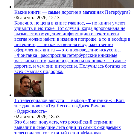
Какие книги — самые дорогие в магазинах Петербурга?
06 августа 2026,
12:13
Конечно, не цена в книге главное, — но книги умеют
удивлять и ею тоже. Тот случай, когда дороговизна не
вызывает возмущения: информацию и текст почти
всегда можно найти в издания попроще, а то и вообще в
интернете, — но качественная и художественно
оформленная книга — это произведение искусства.
«Фонтанка» расспросила петербургские книжные
магазины о том, какие издания на их полках — самые
дорогие, и чем они интересны. Получилась богатая во
всех смыслах подборка.
15 телесериалов августа — выбор «Фонтанки»: «Коп-
звезда», новые «Тед Лессо» и «Джек Ричер»,
«Одержимость»
02 августа 2026,
18:53
Кто бы мог подумать, что российский стриминг
вывалит в середине лета одни из самых ожидаемых
телесериалов года: пятый сезон «Мажора»,