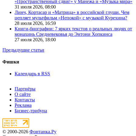
«Пространственный сдвиг» у Манежа и «Музыка мира»
31 июля 2026,
08:00
Линч, Кортасар и «Матрица» в российской глуши. Чем
цепляет мультфильм «Непокой» с музыкой Курехина?
28 июля 2026,
16:59
Книги-биографии: 7 ярких текстов о реальных людях от
монахинь Средневековья до Энтони Хопкинса
27 июля 2026,
18:00
Предыдущие статьи
Фишки
Календарь в RSS
Партнёры
О сайте
Контакты
Реклама
Бизнес-трибуна
© 2000-2026
Фонтанка.Ру