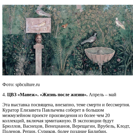
Фото: spbculture.ru
4.
ЦВЗ «Манеж». «Жизнь после жизни».
Апрель – май
Эта выставка посвящена, внезапно, теме смерти и бессмертия.
Куратор Елизавета Павлычева соберет в большом
межмузейном проекте произведения из более чем 20
коллекций, включая эрмитажную. В экспозиции будут
Брюллов, Васнецов, Венецианов, Верещагин, Врубель, Клодт,
Поленов, Репин, Суриков, более поздние Билибин,