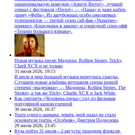
паранормальную комедию «Зовите Витю!», лучший
сериал с фестиваля «Пилот» — «Паша» и даже кибер-
драму «Фейк». Из зарубежных особо ожидаемых
телепроектов — третий сезон сай-фая «Укрытие»,
приквел «Блондинки в законе» и очередной спин-офф
«Теории большого взрыва».
Новая музыка июля: Мадонна, Rolling Stones, Tricky,
Charli XCX и не только
31 июля 2026,
19:15
В июле в мир большой музыки вернулись гранды.
Слушаем новые альбомы ветеранов сцены разной
степени «выдержки» — Мадонны, Rolling Stones, The
Strokes, а так же Tricky, Charlie XCX и Jack White.
Как смотреть «Человека-паука»: гид по фильмам
популярной киновселенной
30 июля 2026,
16:37
Театр одного шамана: девять дней назад не стало
основателя театра «Особняк» Дмитрия Поднозова
29 июля 2026,
23:45
Куда пойти 31 июля—2 августа: праздник флоксов,