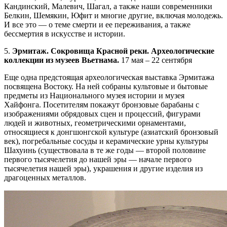
Кандинский, Малевич, Шагал, а также наши современники
Белкин, Шемякин, Юфит и многие другие, включая молодежь.
И все это — о теме смерти и ее переживания, а также
бессмертия в искусстве и истории.
5.
Эрмитаж. Сокровища Красной реки. Археологические
коллекции из музеев Вьетнама.
17 мая – 22 сентября
Еще одна предстоящая археологическая выставка Эрмитажа
посвящена Востоку. На ней собраны культовые и бытовые
предметы из Национального музея истории и музея
Хайфонга. Посетителям покажут бронзовые барабаны с
изображениями обрядовых сцен и процессий, фигурами
людей и животных, геометрическими орнаментами,
относящиеся к донгшонгской культуре (азиатский бронзовый
век), погребальные сосуды и керамические урны культуры
Шахуинь (существовала в те же годы — второй половине
первого тысячелетия до нашей эры — начале первого
тысячелетия нашей эры), украшения и другие изделия из
драгоценных металлов.