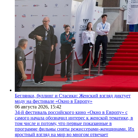
Беглянки, буллинг и Стасики: Женский взгляд диктует
моду на фестивале «Окно в Европу»
06 августа 2026,
15:42
34-й фестиваль российского кино «Окно в Европу» с
самого начала обозначил интерес к женской тематике, в
том числе и потому, что первые показанные в
программе фильмы сняты режиссерами-женщинами. Их
яростный взгляд на мир во многом отвечает