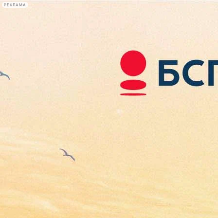
РЕКЛАМА
Афиша Plus
#телегид
Фонтанка.ру
Сегодня:
2026.08.08
06:09
Афиша Plus
кино
спектакли
выставки
концерты
лекции
книги
афиша плюс
новости
+