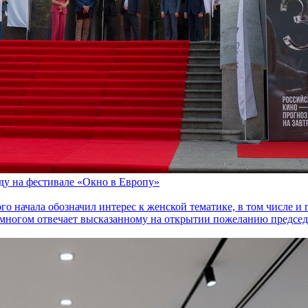
оду на фестивале «Окно в Европу»
го начала обозначил интерес к женской тематике, в том числе 
многом отвечает высказанному на открытии пожеланию председа