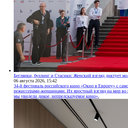
Беглянки, буллинг и Стасики: Женский взгляд диктует м
06 августа 2026,
15:42
34-й фестиваль российского кино «Окно в Европу» с само
режиссерами-женщинами. Их яростный взгляд на мир во 
мы увидели дикое, непредсказуемое кино».