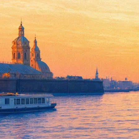
Хабенский обсудил «Собибор
19 декабря 2018,
19:58
Версия для печати
Актер и режиссер Константин Хабенский встретился с Папой 
службу кинопроекта. Уточняется, что встреча произошла в 19 д
«Его Святейшество обратил внимание на особую своевременност
говорится в сообщении пресс-службы.
Картина
«Собибор»
была выдвинута российским оскаровским 
повествуется о восстании узников концлагеря Собибор в октяб
Кристофер Ламберт, Михалина Ольшанска, Мария Кожевникова и
Минкульта
ленту о Нюрнбергском процессе
.
«Фонтанка.ру»
Читайте также: