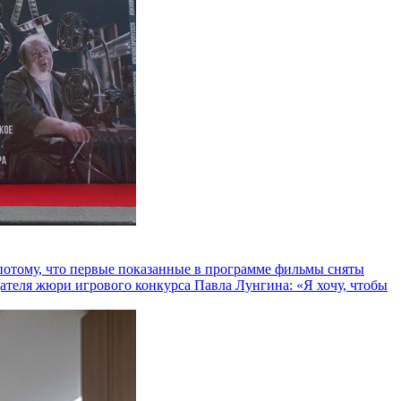
и потому, что первые показанные в программе фильмы сняты
теля жюри игрового конкурса Павла Лунгина: «Я хочу, чтобы