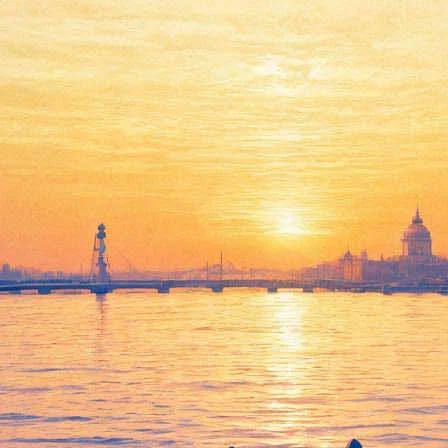
» с Папой Римским
Римским, передал ему диск с фильмом «Собибор» и получил бла
екабря в Ватикане.
ь и важность темы, а также на тот факт, что Константин Хабен
комитетом на американскую кинопремию, но
не попала в шорт-л
ре 1943 года, которое стало единственным успешным за время в
 другие российские и зарубежные актеры. Сейчас речь идёт о 