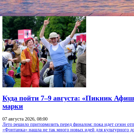
Netflix купил права на сериал «Троцкий» с Хабенским
Куда пойти 7–9 августа: «Пикник Афиш
марки
07 августа 2026, 08:00
Лето решило притормозить перед финалом: пока идет сезон от
«Фонтанка» нашла не так много новых идей для культурного д