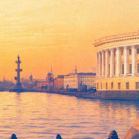
гословение, сообщают российские СМИ со ссылкой на пресс-
ский решил взяться за неё в своём дебютном фильме», —
ист
. Лента вышла в российский прокат 3 мая 2018 года. В ней
ойны. В съёмках участвовали Константин Хабенский,
том, чтобы команда «Собибора» сняла при поддержке