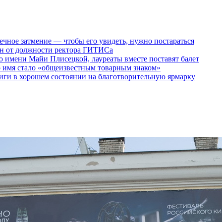
ечное затмение — чтобы его увидеть, нужно постараться
ен от должности ректора ГИТИСа
 имени Майи Плисецкой, лауреаты вместе поставят балет
о имя стало «общеизвестным товарным знаком»
ги в хорошем состоянии на благотворительную ярмарку