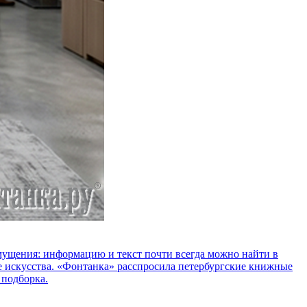
озмущения: информацию и текст почти всегда можно найти в
е искусства. «Фонтанка» расспросила петербургские книжные
 подборка.