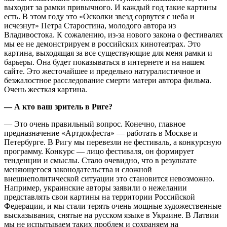
выходит за рамки привычного. И каждый год такие картины
есть. В этом году это «Осколки звезд сорвутся с неба и
исчезнут» Петра Старостина, молодого автора из
Владивостока. К сожалению, из-за нового закона о фестивалях
мы ее не демонстрируем в российских кинотеатрах. Это
картина, выходящая за все существующие для меня рамки и
барьеры. Она будет показываться в интернете и на нашем
сайте. Это жесточайшее и предельно натуралистичное и
безжалостное расследование смерти матери автора фильма.
Очень жесткая картина.
— А кто ваш зритель в Риге?
— Это очень правильный вопрос. Конечно, главное
предназначение «Артдокфеста» — работать в Москве и
Петербурге. В Ригу мы перевезли не фестиваль, а конкурсную
программу. Конкурс — лицо фестиваля, он формирует
тенденции и смыслы. Стало очевидно, что в результате
меняющегося законодательства и сложной
внешнеполитической ситуации это становится невозможно.
Например, украинские авторы заявили о нежелании
представлять свои картины на территории Российской
Федерации, и мы стали терять очень мощные художественные
высказывания, снятые на русском языке в Украине. В Латвии
мы не испытываем таких проблем и сохраняем на