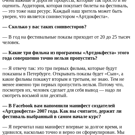
очень важные и дорогие процессы, которые так просто и не
оценить. Аудитория, которая покупает билеты на фестиваль,
— это тоже наш ресурс. Каждый наш зритель может быть
уверен, что является соинвестором «Артдокфеста».
— Сколько у вас таких соинвесторов?
— В год на фестивальные показы приходит от 20 до 25 тысяч
человек.
— Какие три фильма из программы «Артдокфеста» этого
года совершенно точно нельзя пропустить?
— Я отвечу так: это три первых фильма, которые будут
показаны в Петербурге. Открывать показы будет «Сын», а
какие фильмы покажут вторым и третьим, не знаю. Тем не
менее именно три первых пропустить нельзя. Потому что,
посмотрев их, человек сделает для себя вывод — надо ли
смотреть восьмой или десятый.
— В Facebook вам напомнили манифест создателей
«Артдокфеста» 2007 года. Как вы считаете, держит ли
фестиваль выбранный в самом начале курс?
— Я перечитал наш манифест впервые за долгое время, и
удивился, насколько точно и верно он сформулирован. Мы