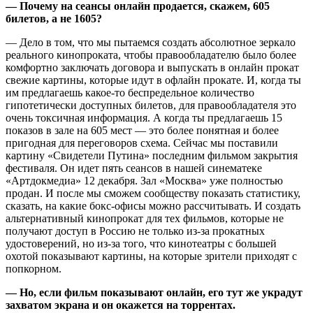
— Почему на сеансы онлайн продается, скажем, 605
билетов, а не 1605?
— Дело в том, что мы пытаемся создать абсолютное зеркало
реального кинопроката, чтобы правообладателю было более
комфортно заключать договора и выпускать в онлайн прокат
свежие картины, которые идут в офлайн прокате. И, когда ты
им предлагаешь какое-то беспредельное количество
гипотетически доступных билетов, для правообладателя это
очень токсичная информация. А когда ты предлагаешь 15
показов в зале на 605 мест — это более понятная и более
пригодная для переговоров схема. Сейчас мы поставили
картину «Свидетели Путина» последним фильмом закрытия
фестиваля. Он идет пять сеансов в нашей синематеке
«Артдокмедиа» 12 декабря. Зал «Москва» уже полностью
продан. И после мы сможем сообществу показать статистику,
сказать, на какие бокс-офисы можно рассчитывать. И создать
альтернативный кинопрокат для тех фильмов, которые не
получают доступ в Россию не только из-за прокатных
удостоверений, но из-за того, что кинотеатры с большей
охотой показывают картины, на которые зрители приходят с
попкорном.
— Но, если фильм показывают онлайн, его тут же украдут
захватом экрана и он окажется на торрентах.