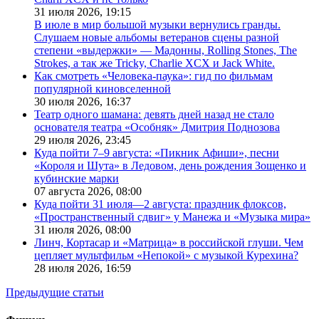
31 июля 2026,
19:15
В июле в мир большой музыки вернулись гранды.
Слушаем новые альбомы ветеранов сцены разной
степени «выдержки» — Мадонны, Rolling Stones, The
Strokes, а так же Tricky, Charlie XCX и Jack White.
Как смотреть «Человека-паука»: гид по фильмам
популярной киновселенной
30 июля 2026,
16:37
Театр одного шамана: девять дней назад не стало
основателя театра «Особняк» Дмитрия Поднозова
29 июля 2026,
23:45
Куда пойти 7–9 августа: «Пикник Афиши», песни
«Короля и Шута» в Ледовом, день рождения Зощенко и
кубинские марки
07 августа 2026,
08:00
Куда пойти 31 июля—2 августа: праздник флоксов,
«Пространственный сдвиг» у Манежа и «Музыка мира»
31 июля 2026,
08:00
Линч, Кортасар и «Матрица» в российской глуши. Чем
цепляет мультфильм «Непокой» с музыкой Курехина?
28 июля 2026,
16:59
Предыдущие статьи