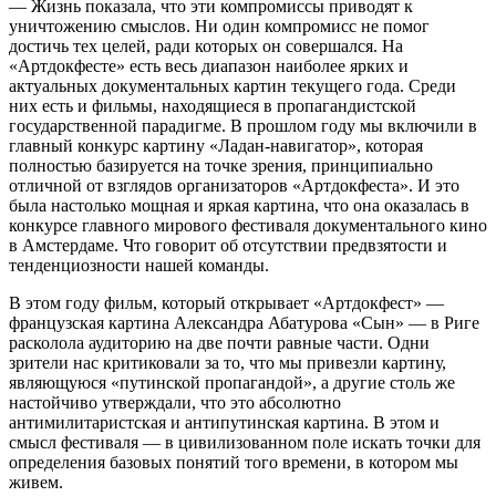
— Жизнь показала, что эти компромиссы приводят к
уничтожению смыслов. Ни один компромисс не помог
достичь тех целей, ради которых он совершался. На
«Артдокфесте» есть весь диапазон наиболее ярких и
актуальных документальных картин текущего года. Среди
них есть и фильмы, находящиеся в пропагандистской
государственной парадигме. В прошлом году мы включили в
главный конкурс картину «Ладан-навигатор», которая
полностью базируется на точке зрения, принципиально
отличной от взглядов организаторов «Артдокфеста». И это
была настолько мощная и яркая картина, что она оказалась в
конкурсе главного мирового фестиваля документального кино
в Амстердаме. Что говорит об отсутствии предвзятости и
тенденциозности нашей команды.
В этом году фильм, который открывает «Артдокфест» —
французская картина Александра Абатурова «Сын» — в Риге
расколола аудиторию на две почти равные части. Одни
зрители нас критиковали за то, что мы привезли картину,
являющуюся «путинской пропагандой», а другие столь же
настойчиво утверждали, что это абсолютно
антимилитаристская и антипутинская картина. В этом и
смысл фестиваля — в цивилизованном поле искать точки для
определения базовых понятий того времени, в котором мы
живем.