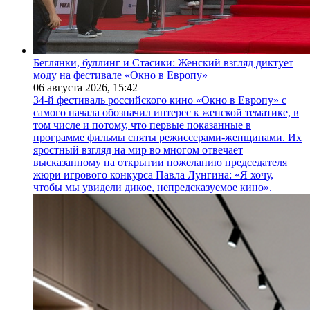
Беглянки, буллинг и Стасики: Женский взгляд диктует
моду на фестивале «Окно в Европу»
06 августа 2026,
15:42
34-й фестиваль российского кино «Окно в Европу» с
самого начала обозначил интерес к женской тематике, в
том числе и потому, что первые показанные в
программе фильмы сняты режиссерами-женщинами. Их
яростный взгляд на мир во многом отвечает
высказанному на открытии пожеланию председателя
жюри игрового конкурса Павла Лунгина: «Я хочу,
чтобы мы увидели дикое, непредсказуемое кино».