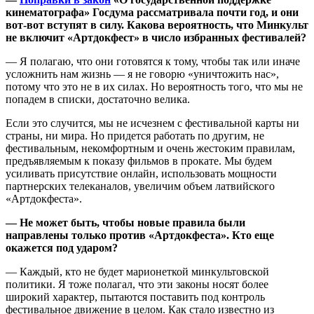
кинематографа» Госдума рассматривала почти год, и они
вот-вот вступят в силу. Какова вероятность, что Минкульт
не включит «Артдокфест» в число избранных фестивалей?
— Я полагаю, что они готовятся к тому, чтобы так или иначе
усложнить нам жизнь — я не говорю «уничтожить нас»,
потому что это не в их силах. Но вероятность того, что мы не
попадем в списки, достаточно велика.
Если это случится, мы не исчезнем с фестивальной карты ни
страны, ни мира. Но придется работать по другим, не
фестивальным, некомфортным и очень жестоким правилам,
предъявляемым к показу фильмов в прокате. Мы будем
усиливать присутствие онлайн, использовать мощности
партнерских телеканалов, увеличим объем латвийского
«Артдокфеста».
— Не может быть, чтобы новые правила были
направлены только против «Артдокфеста». Кто еще
окажется под ударом?
— Каждый, кто не будет марионеткой минкультовской
политики. Я тоже полагал, что эти законы носят более
широкий характер, пытаются поставить под контроль
фестивальное движение в целом. Как стало известно из