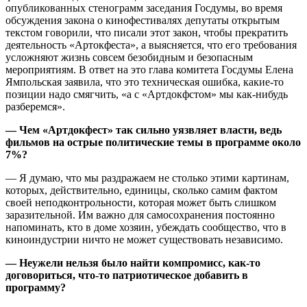
опубликованных стенограмм заседания Госдумы, во время
обсуждения закона о кинофестивалях депутаты открытым
текстом говорили, что писали этот закон, чтобы прекратить
деятельность «Артокфеста», а выясняется, что его требования
усложняют жизнь совсем безобидным и безопасным
мероприятиям. В ответ на это глава комитета Госдумы Елена
Ямпольская заявила, что это техническая ошибка, какие-то
позиции надо смягчить, «а с «Артдокфстом» мы как-нибудь
разберемся».
— Чем «Артдокфест» так сильно уязвляет власти, ведь
фильмов на острые политические темы в программе около
7%?
— Я думаю, что мы раздражаем не столько этими картинам,
которых, действительно, единицы, сколько самим фактом
своей неподконтрольности, которая может быть слишком
заразительной. Им важно для самосохранения постоянно
напоминать, кто в доме хозяин, убеждать сообщество, что в
киноиндустрии ничто не может существовать независимо.
— Неужели нельзя было найти компромисс, как-то
договориться, что-то патриотическое добавить в
программу?