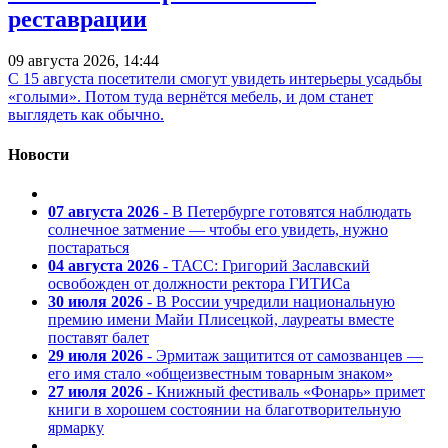
реставрации
09 августа 2026, 14:44
С 15 августа посетители смогут увидеть интерьеры усадьбы
«голыми». Потом туда вернётся мебель, и дом станет
выглядеть как обычно.
Новости
07 августа 2026
- В Петербурге готовятся наблюдать
солнечное затмение — чтобы его увидеть, нужно
постараться
04 августа 2026
- ТАСС: Григорий Заславский
освобожден от должности ректора ГИТИСа
30 июля 2026
- В России учредили национальную
премию имени Майи Плисецкой, лауреаты вместе
поставят балет
29 июля 2026
- Эрмитаж защитится от самозванцев —
его имя стало «общеизвестным товарным знаком»
27 июля 2026
- Книжный фестиваль «Фонарь» примет
книги в хорошем состоянии на благотворительную
ярмарку