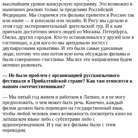
высочайшем уровне конкурсную программу. Это возможно в
нынешних реалиях только за пределами Российской
Федерации. Мы стараемся эти фильмы привезти в Россию так
или иначе — в кинозалы или онлайн. В Ригу мы сделали в
этом году экспериментальный зрительский тур. И к нам
приехало достаточно много людей из Москвы, Петербурга,
Омска, других городов. Кто-то останавливался у друзей или в
гостиницах, а для кого-то мы арендовали хостел с
двухъярусными кроватями. И это были самые удачливые
люди, потому что они потом всю ночь обсуждали фильмы и
были совершенно счастливы. Мы все эти направления будем
активно развивать.
— Не было проблем с организацией русскоязычного
фестиваля в Прибалтийской стране? Как там относятся к
нашим соотечественникам?
— Мы пятый год живем и работаем в Латвии, и я не могу
предположить, о чем может быть речь. Конечно, каждый
фильм должен быть переведен на государственный язык,
чтобы любой человек имел возможность посмотреть кино на
латышском языке либо с субтитрами либо с
аудиопереводчиком. И у нас все фильмы были с этим
переводом.