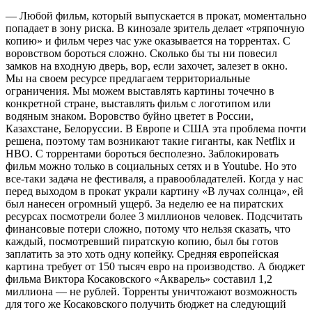
— Любой фильм, который выпускается в прокат, моментально
попадает в зону риска. В кинозале зритель делает «тряпочную
копию» и фильм через час уже оказывается на торрентах. С
воровством бороться сложно. Сколько бы ты ни повесил
замков на входную дверь, вор, если захочет, залезет в окно.
Мы на своем ресурсе предлагаем территориальные
ограничения. Мы можем выставлять картины точечно в
конкретной стране, выставлять фильм с логотипом или
водяным знаком. Воровство буйно цветет в России,
Казахстане, Белоруссии. В Европе и США эта проблема почти
решена, поэтому там возникают такие гиганты, как Netflix и
HBO. С торрентами бороться бесполезно. Заблокировать
фильм можно только в социальных сетях и в Youtube. Но это
все-таки задача не фестиваля, а правообладателей. Когда у нас
перед выходом в прокат украли картину «В лучах солнца», ей
был нанесен огромный ущерб. За неделю ее на пиратских
ресурсах посмотрели более 3 миллионов человек. Подсчитать
финансовые потери сложно, потому что нельзя сказать, что
каждый, посмотревший пиратскую копию, был бы готов
заплатить за это хоть одну копейку. Средняя европейская
картина требует от 150 тысяч евро на производство. А бюджет
фильма Виктора Косаковского «Акварель» составил 1,2
миллиона — не рублей. Торренты уничтожают возможность
для того же Косаковского получить бюджет на следующий