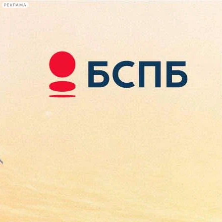
РЕКЛАМА
Афиша Plus
#телегид
Фонтанка.ру
Сегодня:
2026.08.10
11:30
Афиша Plus
кино
спектакли
выставки
концерты
лекции
книги
афиша плюс
новости
+