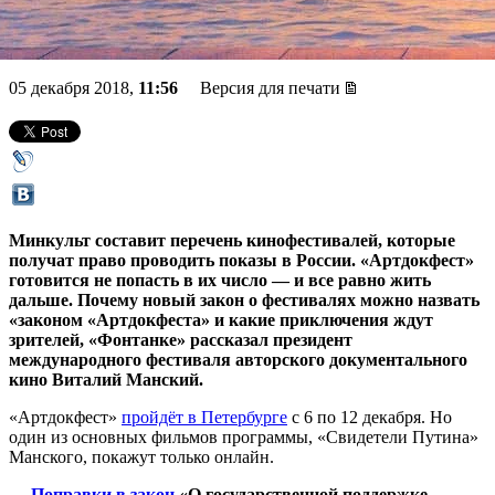
Минкульта
05 декабря 2018,
11:56
Версия для печати
Минкульт составит перечень кинофестивалей, которые
получат право проводить показы в России. «Артдокфест»
готовится не попасть в их число — и все равно жить
дальше. Почему новый закон о фестивалях можно назвать
«законом «Артдокфеста» и какие приключения ждут
зрителей, «Фонтанке» рассказал президент
международного фестиваля авторского документального
кино Виталий Манский.
«Артдокфест»
пройдёт в Петербурге
с 6 по 12 декабря. Но
один из основных фильмов программы, «Свидетели Путина»
Манского, покажут только онлайн.
—
Поправки в закон
«О государственной поддержке