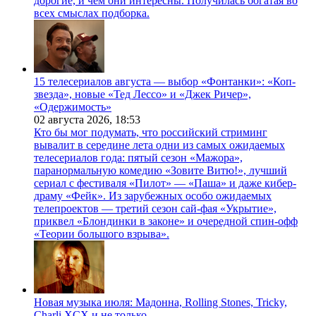
дорогие, и чем они интересны. Получилась богатая во
всех смыслах подборка.
15 телесериалов августа — выбор «Фонтанки»: «Коп-
звезда», новые «Тед Лессо» и «Джек Ричер»,
«Одержимость»
02 августа 2026,
18:53
Кто бы мог подумать, что российский стриминг
вывалит в середине лета одни из самых ожидаемых
телесериалов года: пятый сезон «Мажора»,
паранормальную комедию «Зовите Витю!», лучший
сериал с фестиваля «Пилот» — «Паша» и даже кибер-
драму «Фейк». Из зарубежных особо ожидаемых
телепроектов — третий сезон сай-фая «Укрытие»,
приквел «Блондинки в законе» и очередной спин-офф
«Теории большого взрыва».
Новая музыка июля: Мадонна, Rolling Stones, Tricky,
Charli XCX и не только