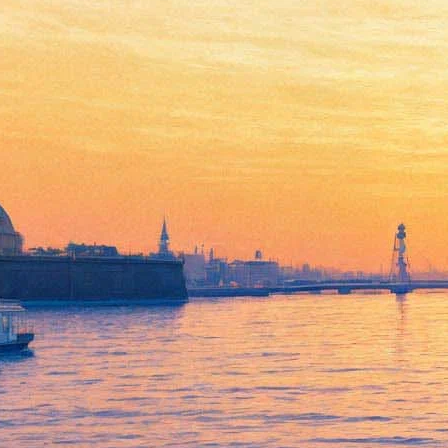
На премии «Большая книга»
напомнили о Серебренникове
и Сенцове
04 декабря 2018,
22:02
Версия для печати
Победителем национальной литературной премии «Большая
книга» стала Мария Степанова за роман «Памяти памяти».
Редактор портала о культуре Colta.ru, поэт и прозаик получит
награду в 3 миллиона рублей.
Итоги конкурса подведены вечером 4 декабря в Москве.
Второе место получил Александр Архангельский за роман
«Бюро проверки», третье — Дмитрий Быков
за роман
«Июнь»
. Кроме, два Telegram-канала — greenlampbooks
Евгении Лисицыной и kniginya Веры Котенко — впервые