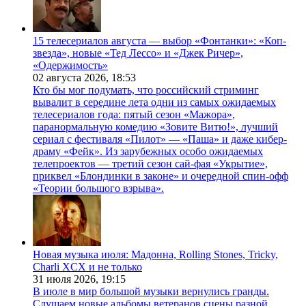
15 телесериалов августа — выбор «Фонтанки»: «Коп-
звезда», новые «Тед Лессо» и «Джек Ричер»,
«Одержимость»
02 августа 2026,
18:53
Кто бы мог подумать, что российский стриминг
вывалит в середине лета одни из самых ожидаемых
телесериалов года: пятый сезон «Мажора»,
паранормальную комедию «Зовите Витю!», лучший
сериал с фестиваля «Пилот» — «Паша» и даже кибер-
драму «Фейк». Из зарубежных особо ожидаемых
телепроектов — третий сезон сай-фая «Укрытие»,
приквел «Блондинки в законе» и очередной спин-офф
«Теории большого взрыва».
Новая музыка июля: Мадонна, Rolling Stones, Tricky,
Charli XCX и не только
31 июля 2026,
19:15
В июле в мир большой музыки вернулись гранды.
Слушаем новые альбомы ветеранов сцены разной