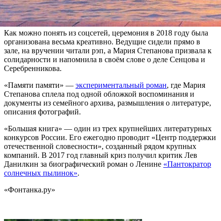
получили премию «Литблог» для блогеров. А Людмилу
Петрушевскую наградили за вклад в литературу.
Как можно понять из соцсетей, церемония в 2018 году была
организована весьма креативно. Ведущие сидели прямо в
зале, на вручении читали рэп, а Мария Степанова призвала к
солидарности и напомнила в своём слове о деле Сенцова и
Серебренникова.
«Памяти памяти» —
экспериментальный роман
, где Мария
Степанова сплела под одной обложкой воспоминания и
документы из семейного архива, размышления о литературе,
описания фотографий.
«Большая книга» — один из трех крупнейших литературных
конкурсов России. Его ежегодно проводит «Центр поддержки
отечественной словесности», созданный рядом крупных
компаний. В 2017 год главный криз получил критик Лев
Данилкин за биографический роман о Ленине
«Пантократор
солнечных пылинок»
.
«Фонтанка.ру»