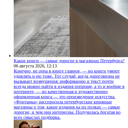
Какие книги — самые дорогие в магазинах Петербурга?
06 августа 2026,
12:13
Конечно, не цена в книге главное, — но книги умеют
удивлять и ею тоже. Тот случай, когда дороговизна не
вызывает возмущения: информацию и текст почти
всегда можно найти в издания попроще, а то и вообще в
интернете, — но качественная и художественно
оформленная книга — это произведение искусства.
«Фонтанка» расспросила петербургские книжные
магазины о том, какие издания на их полках — самые
дорогие, и чем они интересны. Получилась богатая во
всех смыслах подборка.