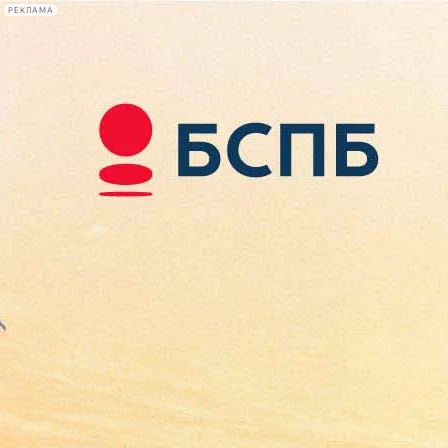
РЕКЛАМА
Афиша Plus
#телегид
Фонтанка.ру
Сегодня:
2026.08.09
14:30
Афиша Plus
кино
спектакли
выставки
концерты
лекции
книги
афиша плюс
новости
+