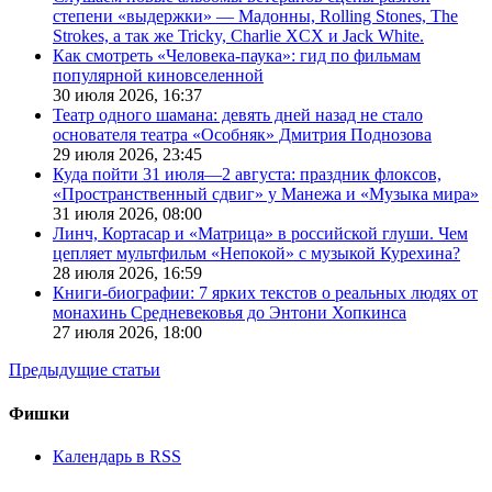
степени «выдержки» — Мадонны, Rolling Stones, The
Strokes, а так же Tricky, Charlie XCX и Jack White.
Как смотреть «Человека-паука»: гид по фильмам
популярной киновселенной
30 июля 2026,
16:37
Театр одного шамана: девять дней назад не стало
основателя театра «Особняк» Дмитрия Поднозова
29 июля 2026,
23:45
Куда пойти 31 июля—2 августа: праздник флоксов,
«Пространственный сдвиг» у Манежа и «Музыка мира»
31 июля 2026,
08:00
Линч, Кортасар и «Матрица» в российской глуши. Чем
цепляет мультфильм «Непокой» с музыкой Курехина?
28 июля 2026,
16:59
Книги-биографии: 7 ярких текстов о реальных людях от
монахинь Средневековья до Энтони Хопкинса
27 июля 2026,
18:00
Предыдущие статьи
Фишки
Календарь в RSS