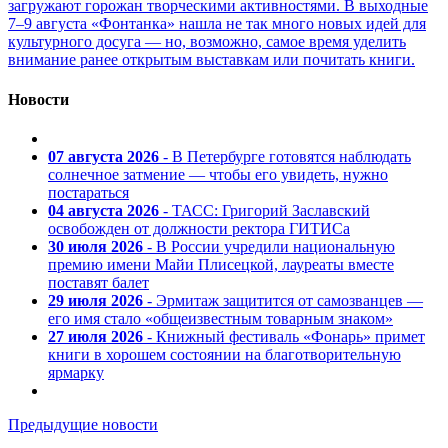
загружают горожан творческими активностями. В выходные
7–9 августа «Фонтанка» нашла не так много новых идей для
культурного досуга — но, возможно, самое время уделить
внимание ранее открытым выставкам или почитать книги.
Новости
07 августа 2026
- В Петербурге готовятся наблюдать
солнечное затмение — чтобы его увидеть, нужно
постараться
04 августа 2026
- ТАСС: Григорий Заславский
освобожден от должности ректора ГИТИСа
30 июля 2026
- В России учредили национальную
премию имени Майи Плисецкой, лауреаты вместе
поставят балет
29 июля 2026
- Эрмитаж защитится от самозванцев —
его имя стало «общеизвестным товарным знаком»
27 июля 2026
- Книжный фестиваль «Фонарь» примет
книги в хорошем состоянии на благотворительную
ярмарку
Предыдущие новости