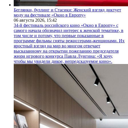
Беглянки, буллинг и Стасики: Женский взгляд диктует
моду на фестивале «Окно в Европу»
06 августа 2026,
15:42
34-й фестиваль российского кино «Окно в Европу» с
самого начала обозначил интерес к женской тематике, в
том числе и потому, что первые показанные в
программе фильмы сняты режиссерами-женщинами. Их
яростный взгляд на мир во многом отвечает
высказанному на открытии пожеланию председателя
жюри игрового конкурса Павла Лунгина: «Я хочу,
чтобы мы увидели дикое, непредсказуемое кино».