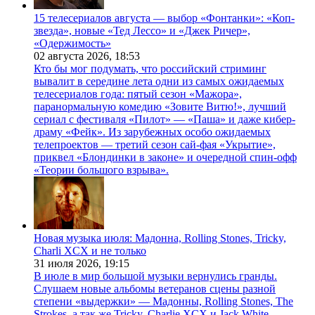
15 телесериалов августа — выбор «Фонтанки»: «Коп-
звезда», новые «Тед Лессо» и «Джек Ричер»,
«Одержимость»
02 августа 2026,
18:53
Кто бы мог подумать, что российский стриминг
вывалит в середине лета одни из самых ожидаемых
телесериалов года: пятый сезон «Мажора»,
паранормальную комедию «Зовите Витю!», лучший
сериал с фестиваля «Пилот» — «Паша» и даже кибер-
драму «Фейк». Из зарубежных особо ожидаемых
телепроектов — третий сезон сай-фая «Укрытие»,
приквел «Блондинки в законе» и очередной спин-офф
«Теории большого взрыва».
Новая музыка июля: Мадонна, Rolling Stones, Tricky,
Charli XCX и не только
31 июля 2026,
19:15
В июле в мир большой музыки вернулись гранды.
Слушаем новые альбомы ветеранов сцены разной
степени «выдержки» — Мадонны, Rolling Stones, The
Strokes, а так же Tricky, Charlie XCX и Jack White.