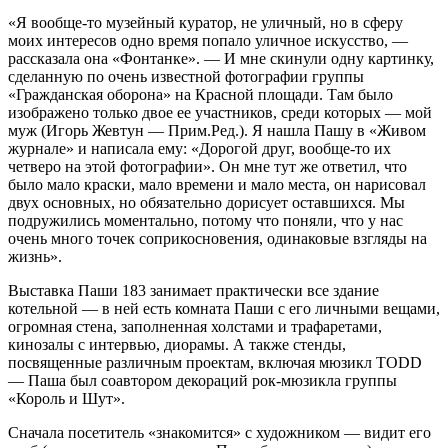
«Я вообще-то музейный куратор, не уличный, но в сферу
моих интересов одно время попало уличное искусство, —
рассказала она «Фонтанке». — И мне скинули одну картинку,
сделанную по очень известной фотографии группы
«Гражданская оборона» на Красной площади. Там было
изображено только двое ее участников, среди которых — мой
муж (Игорь Жевтун — Прим.Ред.). Я нашла Пашу в «Живом
журнале» и написала ему: «Дорогой друг, вообще-то их
четверо на этой фотографии». Он мне тут же ответил, что
было мало краски, мало времени и мало места, он нарисовал
двух основных, но обязательно дорисует оставшихся. Мы
подружились моментально, потому что поняли, что у нас
очень много точек соприкосновения, одинаковые взгляды на
жизнь».
Выставка Паши 183 занимает практически все здание
котельной — в ней есть комната Паши с его личными вещами,
огромная стена, заполненная холстами и трафаретами,
кинозалы с интервью, диорамы. А также стенды,
посвященные различным проектам, включая мюзикл TODD
— Паша был соавтором декораций рок-мюзикла группы
«Король и Шут».
Сначала посетитель «знакомится» с художником — видит его