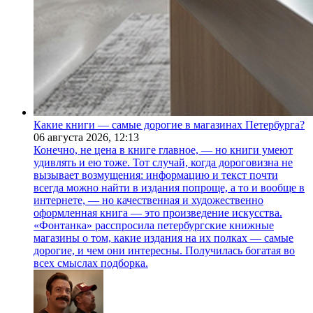
Какие книги — самые дорогие в магазинах Петербурга?
06 августа 2026,
12:13
Конечно, не цена в книге главное, — но книги умеют
удивлять и ею тоже. Тот случай, когда дороговизна не
вызывает возмущения: информацию и текст почти
всегда можно найти в издания попроще, а то и вообще в
интернете, — но качественная и художественно
оформленная книга — это произведение искусства.
«Фонтанка» расспросила петербургские книжные
магазины о том, какие издания на их полках — самые
дорогие, и чем они интересны. Получилась богатая во
всех смыслах подборка.