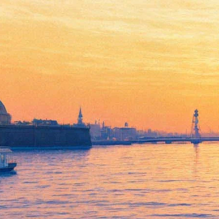
«Несущий свет, камеру и
болторез»: Ретроспектива
«русского Бэнкси» в Музее