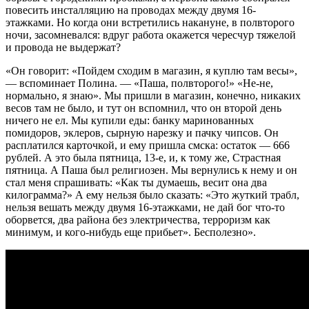
повесить инсталляцию на проводах между двумя 16-
этажками. Но когда они встретились накануне, в полвторого
ночи, засомневался: вдруг работа окажется чересчур тяжелой
и провода не выдержат?
«Он говорит: «Пойдем сходим в магазин, я куплю там весы»,
— вспоминает Полина. — «Паша, полвторого!» «Не-не,
нормально, я знаю». Мы пришли в магазин, конечно, никаких
весов там не было, и тут он вспомнил, что он второй день
ничего не ел. Мы купили еды: банку маринованных
помидоров, эклеров, сырную нарезку и пачку чипсов. Он
расплатился карточкой, и ему пришла смска: остаток — 666
рублей. А это была пятница, 13-е, и, к тому же, Страстная
пятница. А Паша был религиозен. Мы вернулись к нему и он
стал меня спрашивать: «Как ты думаешь, весит она два
килограмма?» А ему нельзя было сказать: «Это жуткий трабл,
нельзя вешать между двумя 16-этажками, не дай бог что-то
оборвется, два района без электричества, терроризм как
минимум, и кого-нибудь еще прибьет». Бесполезно».