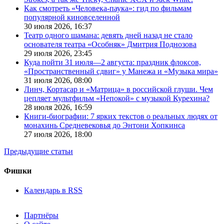
Как смотреть «Человека-паука»: гид по фильмам
популярной киновселенной
30 июля 2026,
16:37
Театр одного шамана: девять дней назад не стало
основателя театра «Особняк» Дмитрия Поднозова
29 июля 2026,
23:45
Куда пойти 31 июля—2 августа: праздник флоксов,
«Пространственный сдвиг» у Манежа и «Музыка мира»
31 июля 2026,
08:00
Линч, Кортасар и «Матрица» в российской глуши. Чем
цепляет мультфильм «Непокой» с музыкой Курехина?
28 июля 2026,
16:59
Книги-биографии: 7 ярких текстов о реальных людях от
монахинь Средневековья до Энтони Хопкинса
27 июля 2026,
18:00
Предыдущие статьи
Фишки
Календарь в RSS
Партнёры