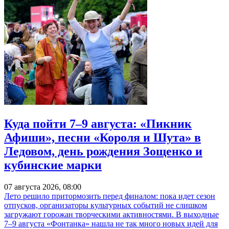
Куда пойти 7–9 августа: «Пикник
Афиши», песни «Короля и Шута» в
Ледовом, день рождения Зощенко и
кубинские марки
07 августа 2026, 08:00
Лето решило притормозить перед финалом: пока идет сезон
отпусков, организаторы культурных событий не слишком
загружают горожан творческими активностями. В выходные
7–9 августа «Фонтанка» нашла не так много новых идей для