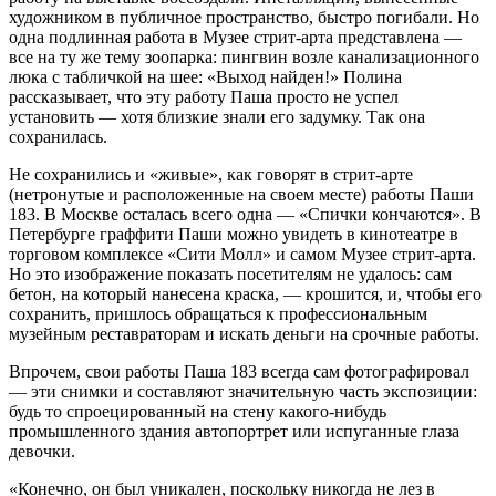
художником в публичное пространство, быстро погибали. Но
одна подлинная работа в Музее стрит-арта представлена —
все на ту же тему зоопарка: пингвин возле канализационного
люка с табличкой на шее: «Выход найден!» Полина
рассказывает, что эту работу Паша просто не успел
установить — хотя близкие знали его задумку. Так она
сохранилась.
Не сохранились и «живые», как говорят в стрит-арте
(нетронутые и расположенные на своем месте) работы Паши
183. В Москве осталась всего одна — «Спички кончаются». В
Петербурге граффити Паши можно увидеть в кинотеатре в
торговом комплексе «Сити Молл» и самом Музее стрит-арта.
Но это изображение показать посетителям не удалось: сам
бетон, на который нанесена краска, — крошится, и, чтобы его
сохранить, пришлось обращаться к профессиональным
музейным реставраторам и искать деньги на срочные работы.
Впрочем, свои работы Паша 183 всегда сам фотографировал
— эти снимки и составляют значительную часть экспозиции:
будь то спроецированный на стену какого-нибудь
промышленного здания автопортрет или испуганные глаза
девочки.
«Конечно, он был уникален, поскольку никогда не лез в