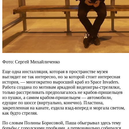
Фото: Сергей Михайличенко
Еще одна инсталляция, которая в пространстве музея
выглядит не так интересно, но за которой стоит интересная
история, — многократно выросший краб из Space Invaders.
Работа создана по мотивам аркадной видеоигры-стрелялки,
только расстреливать предполагалось не крабов-пришельцев
из пушки, а самим крабом-пришельцем — автомобили,
едущие по шоссе (виртуально, конечно). Пластина,
закрепленная на канате, ездила взад-вперед и моргала светом,
как будто стреляя.
По словам Полины Борисовой, Паша обыгрывал здесь тему
борьбы с городскими пробками, а первоначально собирался