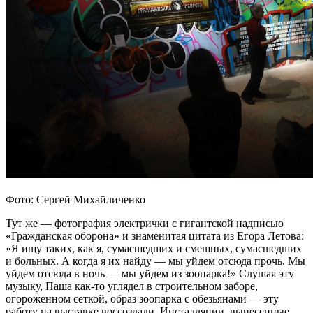
Фото: Сергей Михайличенко
Тут же — фотография электрички с гигантской надписью
«Гражданская оборона» и знаменитая цитата из Егора Летова:
«Я ищу таких, как я, сумасшедших и смешных, сумасшедших
и больных. А когда я их найду — мы уйдем отсюда прочь. Мы
уйдем отсюда в ночь — мы уйдем из зоопарка!» Слушая эту
музыку, Паша как-то углядел в строительном заборе,
огороженном сеткой, образ зоопарка с обезьянами — эту
работу на выставке воссоздали. Инсталляции, вынесенные