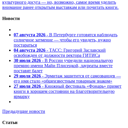
культурного досуга — но, возможно, самое время уделить
внимание ранее открытым выставкам или почитать книги.
Новости
07 августа 2026
- В Петербурге готовятся наблюдать
солнечное затмение — чтобы его увидеть, нужно
постараться
04 августа 2026
- ТАСС: Григорий Заславский
освобожден от должности ректора ГИТИСа
30 июля 2026
- В России учредили национальную
премию имени Майи Плисецкой, лауреаты вместе
поставят балет
29 июля 2026
- Эрмитаж защитится от самозванцев —
его имя стало «общеизвестным товарным знаком»
27 июля 2026
- Книжный фестиваль «Фонарь» примет
книги в хорошем состоянии на благотворительную
ярмарку
Предыдущие новости
Статьи