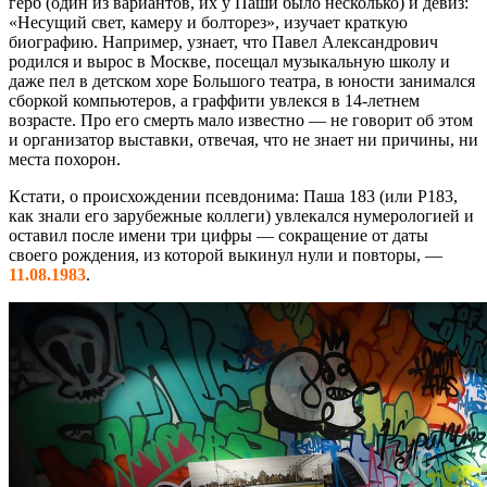
герб (один из вариантов, их у Паши было несколько) и девиз:
«Несущий свет, камеру и болторез», изучает краткую
биографию. Например, узнает, что Павел Александрович
родился и вырос в Москве, посещал музыкальную школу и
даже пел в детском хоре Большого театра, в юности занимался
сборкой компьютеров, а граффити увлекся в 14-летнем
возрасте. Про его смерть мало известно — не говорит об этом
и организатор выставки, отвечая, что не знает ни причины, ни
места похорон.
Кстати, о происхождении псевдонима: Паша 183 (или P183,
как знали его зарубежные коллеги) увлекался нумерологией и
оставил после имени три цифры — сокращение от даты
своего рождения, из которой выкинул нули и повторы, —
11.08.1983
.