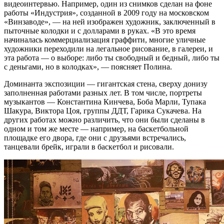
видеоинтервью. Например, один из снимков сделан на фоне
работы «Индустрия», созданной в 2009 году на московском
«Винзаводе», — на ней изображен художник, заключенный в
пыточные колодки и с долларами в руках. «В это время
начиналась коммерциализация граффити, многие уличные
художники переходили на легальное рисование, в галереи, и
эта работа — о выборе: либо ты свободный и бедный, либо ты
с деньгами, но в колодках», — поясняет Полина.
Доминанта экспозиции — гигантская стена, сверху донизу
заполненная работами разных лет. В том числе, портреты
музыкантов — Константина Кинчева, Боба Марли, Тупака
Шакура, Виктора Цоя, группы ДДТ, Гарика Сукачева. На
других работах можно различить, что они были сделаны в
одном и том же месте — например, на баскетбольной
площадке его двора, где они с друзьями встречались,
танцевали брейк, играли в баскетбол и рисовали.