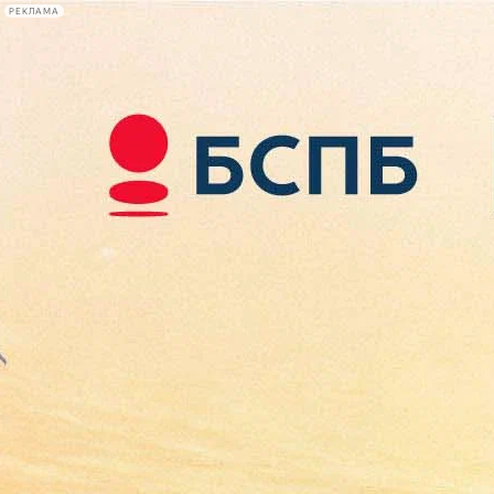
РЕКЛАМА
Афиша Plus
#телегид
Фонтанка.ру
Сегодня:
2026.08.08
11:56
Афиша Plus
кино
спектакли
выставки
концерты
лекции
книги
афиша плюс
новости
+