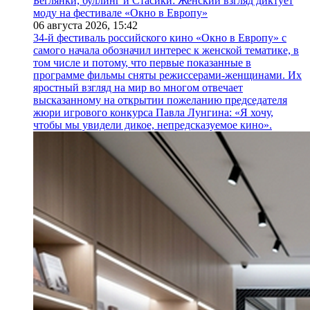
Беглянки, буллинг и Стасики: Женский взгляд диктует
моду на фестивале «Окно в Европу»
06 августа 2026,
15:42
34-й фестиваль российского кино «Окно в Европу» с
самого начала обозначил интерес к женской тематике, в
том числе и потому, что первые показанные в
программе фильмы сняты режиссерами-женщинами. Их
яростный взгляд на мир во многом отвечает
высказанному на открытии пожеланию председателя
жюри игрового конкурса Павла Лунгина: «Я хочу,
чтобы мы увидели дикое, непредсказуемое кино».