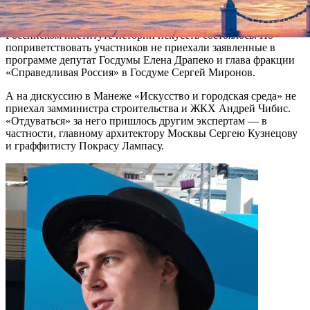
Больше повезло конференции «Русская цивилизация в
исторической перспективе и ретроспективе». Мероприятие в
Российском институте истории искусств состоялось. Но
поприветствовать участников не приехали заявленные в
программе депутат Госдумы Елена Драпеко и глава фракции
«Справедливая Россия» в Госдуме Сергей Миронов.
А на дискуссию в Манеже «Искусство и городская среда» не
приехал замминистра строительства и ЖКХ Андрей Чибис.
«Отдуваться» за него пришлось другим экспертам — в
частности, главному архитектору Москвы Сергею Кузнецову
и граффитисту Покрасу Лампасу.