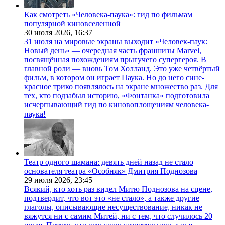
Как смотреть «Человека-паука»: гид по фильмам
популярной киновселенной
30 июля 2026,
16:37
31 июля на мировые экраны выходит «Человек-паук:
Новый день» — очередная часть франшизы Marvel,
посвящённая похождениям прыгучего супергероя. В
главной роли — вновь Том Холланд. Это уже четвёртый
фильм, в котором он играет Паука. Но до него сине-
красное трико появлялось на экране множество раз. Для
тех, кто подзабыл историю, «Фонтанка» подготовила
исчерпывающий гид по киновоплощениям человека-
паука!
Театр одного шамана: девять дней назад не стало
основателя театра «Особняк» Дмитрия Поднозова
29 июля 2026,
23:45
Всякий, кто хоть раз видел Митю Поднозова на сцене,
подтвердит, что вот это «не стало», а также другие
глаголы, описывающие несуществование, никак не
вяжутся ни с самим Митей, ни с тем, что случилось 20