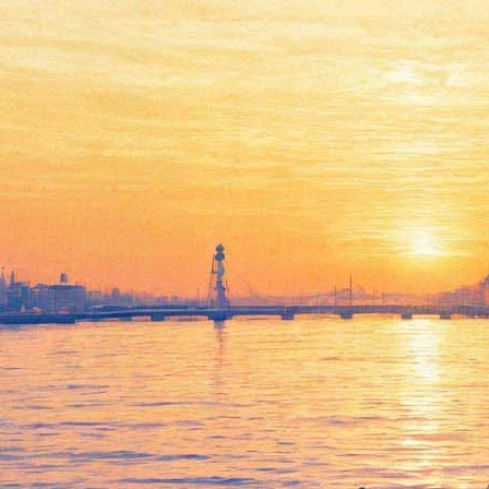
Знаменитости игнорируют
Петербургский культурный
форум
15 ноября 2018,
12:42
Версия для печати
Начало работы Международного культурного форума,
открывшегося 15 ноября в Петербурге, ознаменовалось
отсутствием ряда именитых участников. Например, была
отменена презентация проекта «12 событий. 12 веков», где
должны были поучаствовать режиссёр Никита Михалков,
директор Русского музея Владимир Гусев и другие
знаменитости. Событие, запланированное на 10.30 в Главном
штабе Эрмитажа, отменили без указания причин, передаёт
журналист «Фонтанки».