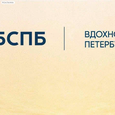
РЕКЛАМА
Афиша Plus
#телегид
Фонтанка.ру
Сегодня:
2026.08.06
13:27
Афиша Plus
кино
спектакли
выставки
концерты
лекции
книги
афиша плюс
новости
+