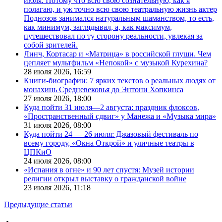
июля. Потому что всю свою сознательную, как я
полагаю, и уж точно всю свою театральную жизнь актер
Поднозов занимался натуральным шаманством, то есть,
как минимум, заглядывал, а, как максимум,
путешествовал по ту сторону реальности, увлекая за
собой зрителей.
Линч, Кортасар и «Матрица» в российской глуши. Чем
цепляет мультфильм «Непокой» с музыкой Курехина?
28 июля 2026,
16:59
Книги-биографии: 7 ярких текстов о реальных людях от
монахинь Средневековья до Энтони Хопкинса
27 июля 2026,
18:00
Куда пойти 31 июля—2 августа: праздник флоксов,
«Пространственный сдвиг» у Манежа и «Музыка мира»
31 июля 2026,
08:00
Куда пойти 24 — 26 июля: Джазовый фестиваль по
всему городу, «Окна Открой» и уличные театры в
ЦПКиО
24 июля 2026,
08:00
«Испания в огне» и 90 лет спустя: Музей истории
религии открыл выставку о гражданской войне
23 июля 2026,
11:18
Предыдущие статьи