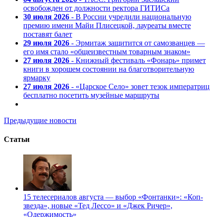
освобожден от должности ректора ГИТИСа
30 июля 2026
- В России учредили национальную
премию имени Майи Плисецкой, лауреаты вместе
поставят балет
29 июля 2026
- Эрмитаж защитится от самозванцев —
его имя стало «общеизвестным товарным знаком»
27 июля 2026
- Книжный фестиваль «Фонарь» примет
книги в хорошем состоянии на благотворительную
ярмарку
27 июля 2026
- «Царское Село» зовет тезок императриц
бесплатно посетить музейные маршруты
Предыдущие новости
Статьи
15 телесериалов августа — выбор «Фонтанки»: «Коп-
звезда», новые «Тед Лессо» и «Джек Ричер»,
«Одержимость»