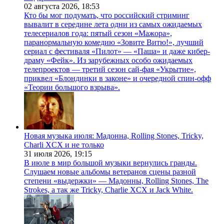
02 августа 2026,
18:53
Кто бы мог подумать, что российский стриминг
вывалит в середине лета одни из самых ожидаемых
телесериалов года: пятый сезон «Мажора»,
паранормальную комедию «Зовите Витю!», лучший
сериал с фестиваля «Пилот» — «Паша» и даже кибер-
драму «Фейк». Из зарубежных особо ожидаемых
телепроектов — третий сезон сай-фая «Укрытие»,
приквел «Блондинки в законе» и очередной спин-офф
«Теории большого взрыва».
Новая музыка июля: Мадонна, Rolling Stones, Tricky,
Charli XCX и не только
31 июля 2026,
19:15
В июле в мир большой музыки вернулись гранды.
Слушаем новые альбомы ветеранов сцены разной
степени «выдержки» — Мадонны, Rolling Stones, The
Strokes, а так же Tricky, Charlie XCX и Jack White.