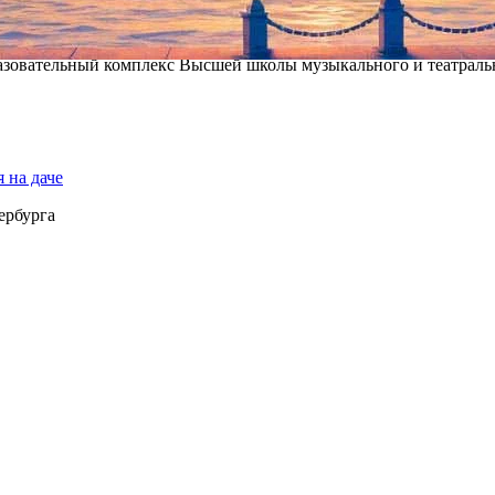
е школы, стипендий и «иных форм материальной поддержки» не 
ься и Приморская сцена Мариинского театра. В марте портал
vlad
разовательный комплекс Высшей школы музыкального и театраль
 на даче
ербурга