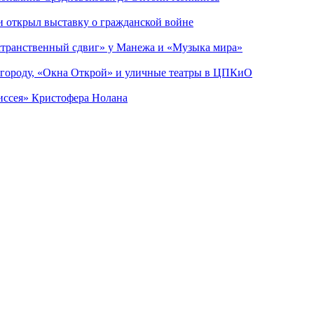
ии открыл выставку о гражданской войне
странственный сдвиг» у Манежа и «Музыка мира»
 городу, «Окна Открой» и уличные театры в ЦПКиО
диссея» Кристофера Нолана