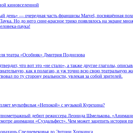
рной киновселенной
ый день» — очередная часть франшизы Marvel, посвящённая пох
Паука. Но до него сине-красное трико появлялось на экране мно
еловека-паука!
теля театра «Особняк» Дмитрия Поднозова
дтвердит, что вот это «не стало», а также другие глаголы, опи
сознательную, как я полагаю, и уж точно всю свою театральную 
вовал по ту сторону реальности, увлекая за собой зрителей.
епляет мультфильм «Непокой» с музыкой Курехина?
лнометражный дебют режиссера Леонида Шмелькова. «Анимацио
смотре анимации «Суздальфест». Чем может зацепить история п
 монахинь Средневековья до Энтони Хопкинса