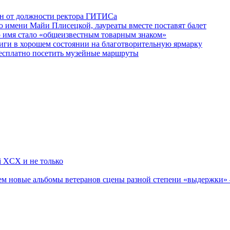
ен от должности ректора ГИТИСа
 имени Майи Плисецкой, лауреаты вместе поставят балет
о имя стало «общеизвестным товарным знаком»
ги в хорошем состоянии на благотворительную ярмарку
бесплатно посетить музейные маршруты
li XCX и не только
новые альбомы ветеранов сцены разной степени «выдержки» — Мад