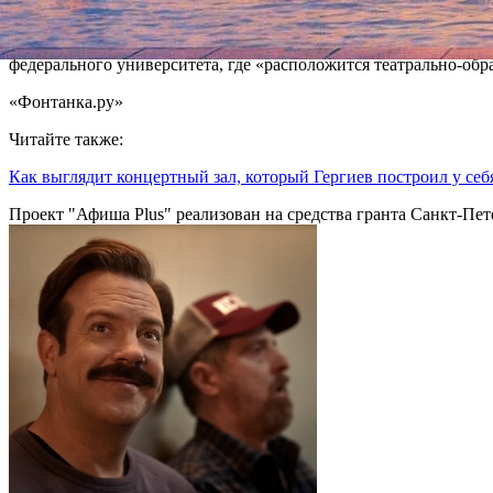
нынешнем семестре. Занятия платные, по информации на сайт
Заметим, что образовательной деятельностью собирается занят
федерального университета, где «расположится театрально-об
«Фонтанка.ру»
Читайте также:
Как выглядит концертный зал, который Гергиев построил у себя
Проект "Афиша Plus" реализован на средства гранта Санкт-Пет