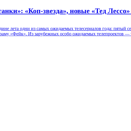
танки»: «Коп-звезда», новые «Тед Лессо
едине лета одни из самых ожидаемых телесериалов года: пятый
раму «Фейк». Из зарубежных особо ожидаемых телепроектов — т