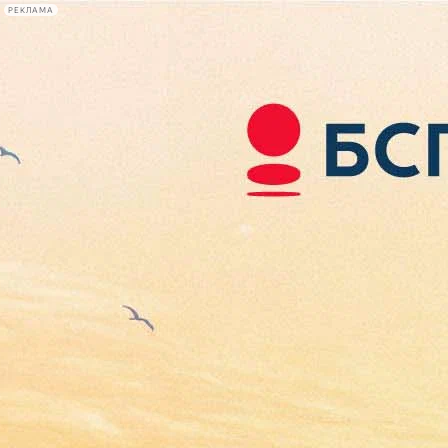
РЕКЛАМА
Афиша Plus
#телегид
Фонтанка.ру
Сегодня:
2026.08.06
07:15
Афиша Plus
кино
спектакли
выставки
концерты
лекции
книги
афиша плюс
новости
+