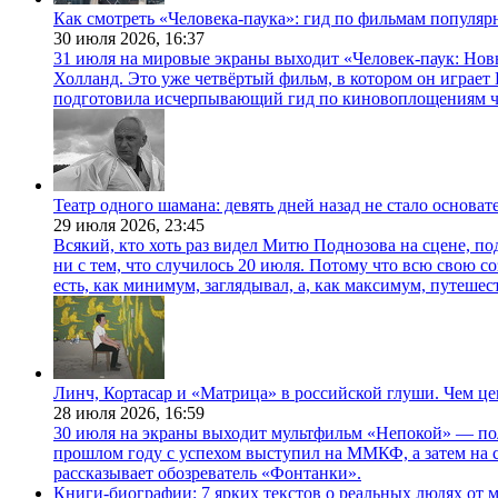
Как смотреть «Человека-паука»: гид по фильмам популя
30 июля 2026,
16:37
31 июля на мировые экраны выходит «Человек-паук: Нов
Холланд. Это уже четвёртый фильм, в котором он играет 
подготовила исчерпывающий гид по киновоплощениям ч
Театр одного шамана: девять дней назад не стало основа
29 июля 2026,
23:45
Всякий, кто хоть раз видел Митю Поднозова на сцене, по
ни с тем, что случилось 20 июля. Потому что всю свою 
есть, как минимум, заглядывал, а, как максимум, путешест
Линч, Кортасар и «Матрица» в российской глуши. Чем ц
28 июля 2026,
16:59
30 июля на экраны выходит мультфильм «Непокой» — по
прошлом году с успехом выступил на ММКФ, а затем на 
рассказывает обозреватель «Фонтанки».
Книги-биографии: 7 ярких текстов о реальных людях от