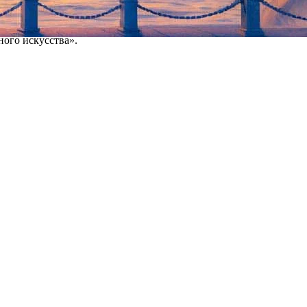
предусмотрено.
news.ru
сообщал, что она получила здания Дальневосточного
ного искусства».