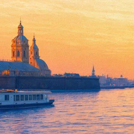
Мариинский театр открыл со
23 октября 2018,
16:25
Версия для печати
Мариинский театр создал собственную Высшую школу музыкаль
желающих работать гримерами-постижерами — то есть специа
Об этом сообщила 23 октября пресс-служба Мариинки. «В прог
материалах для гримерных и постижерских работ, психологии и
— отмечают здесь.
Как выяснила «Фонтанка», бессрочную лицензию на осуществле
школа может осуществлять дополнительное профессиональное и
Школу возглавила Анна Кучерова, заместитель художественног
по молодежной политике.
В пресс-служба Мариинки «Фонтанке» подтвердили, что будущем