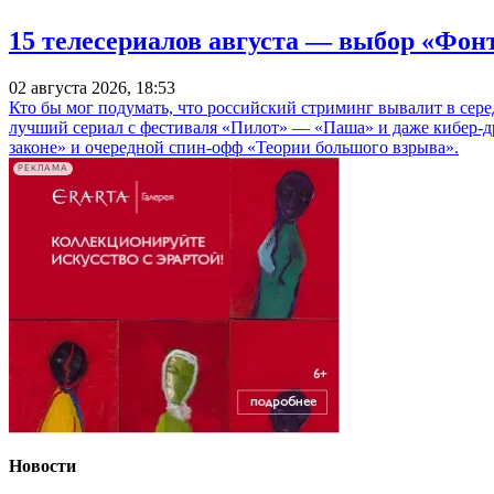
15 телесериалов августа — выбор «Фон
02 августа 2026, 18:53
Кто бы мог подумать, что российский стриминг вывалит в сер
лучший сериал с фестиваля «Пилот» — «Паша» и даже кибер-д
законе» и очередной спин-офф «Теории большого взрыва».
РЕКЛАМА
Новости