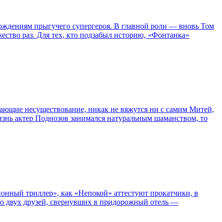
ождениям прыгучего супергероя. В главной роли — вновь Том
жество раз. Для тех, кто подзабыл историю, «Фонтанка»
сывающие несуществование, никак не вяжутся ни с самим Митей,
жизнь актер Поднозов занимался натуральным шаманством, то
нный триллер», как «Непокой» аттестуют прокатчики, в
ро двух друзей, свернувших в придорожный отель —