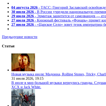
04 августа 2026
- ТАСС: Григорий Заславский освобожд
30 июля 2026
- В России учредили национальную премию
29 июля 2026
- Эрмитаж защитится от самозванцев — ег
27 июля 2026
- Книжный фестиваль «Фонарь» примет кни
27 июля 2026
- «Царское Село» зовет тезок императриц 
Предыдущие новости
Статьи
Новая музыка июля: Мадонна, Rolling Stones, Tricky, Char
31 июля 2026,
19:15
В июле в мир большой музыки вернулись гранды. Слушаем 
XCX и Jack White.