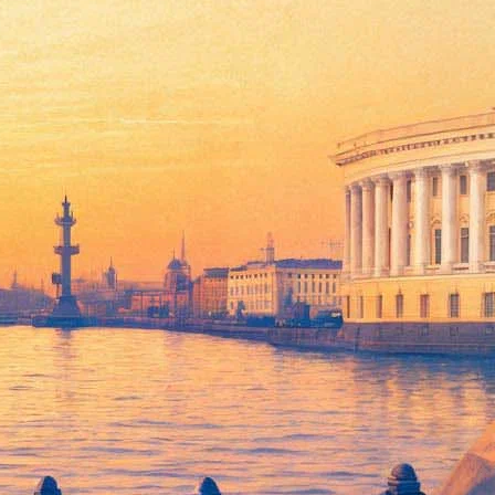
рвый набор
ся. Для профессиональной переподготовки здесь ждут
там расскажут об истории грима и прически, инструментах и
дет освоить навыки выполнения грима по эскизам художника»,
тербургского комитета по образованию. Согласно документу,
ние стало структурным подразделением театра.
анимала руководящие посты в комитете по культуре и комитете
аммы, пока не разглашается. Обучение начнется не в