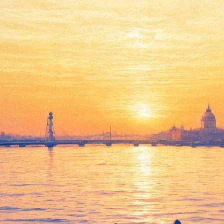
бственную школу и объявил пе
ного и театрального искусства и объявил первый набор учащих
листами по парикам и шиньонам.
рамму курса включены как теоретические занятия, где абитуриен
 этике общения с артистами, так и практические, где можно бу
ние образовательной деятельности театр получил 25 июля от пе
 дополнительное образование детей и взрослых. Новое учрежде
о руководителя-директора Мариинского театра. В прошлом она з
 откроются и другие программы обучения, но, что это за прогр