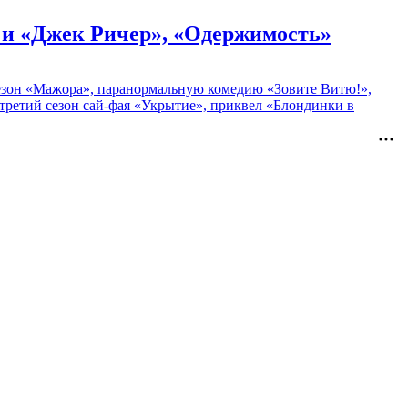
» и «Джек Ричер», «Одержимость»
 сезон «Мажора», паранормальную комедию «Зовите Витю!»,
ретий сезон сай-фая «Укрытие», приквел «Блондинки в