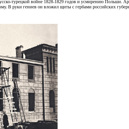
 русско-турецкой войне 1828-1829 годов и усмирению Польши. А
ому. В руки гениев он вложил щиты с гербами российских губер