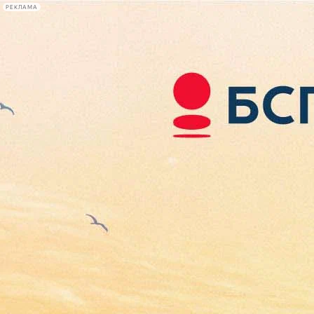
РЕКЛАМА
Афиша Plus
#телегид
Фонтанка.ру
Сегодня:
2026.08.08
09:27
Афиша Plus
кино
спектакли
выставки
концерты
лекции
книги
афиша плюс
новости
+