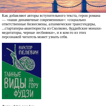
литературе раскрываются эзотерические тайны
мезоамериканского феминизма», — отмечается в аннотации.
Как добавляют авторы вступительного текста, герои романа
— «наши динамичные современники»: «социально
ответственные бизнесмены, алхимические трансгендеры,
...стартаперы-авантюристы из Сколково, буддийские монахи-
медитаторы, черные лесбиянки», и в ком-то из этих
персонажей читатель может узнать себя.