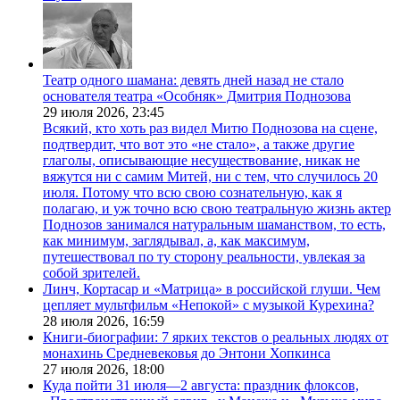
Театр одного шамана: девять дней назад не стало
основателя театра «Особняк» Дмитрия Поднозова
29 июля 2026,
23:45
Всякий, кто хоть раз видел Митю Поднозова на сцене,
подтвердит, что вот это «не стало», а также другие
глаголы, описывающие несуществование, никак не
вяжутся ни с самим Митей, ни с тем, что случилось 20
июля. Потому что всю свою сознательную, как я
полагаю, и уж точно всю свою театральную жизнь актер
Поднозов занимался натуральным шаманством, то есть,
как минимум, заглядывал, а, как максимум,
путешествовал по ту сторону реальности, увлекая за
собой зрителей.
Линч, Кортасар и «Матрица» в российской глуши. Чем
цепляет мультфильм «Непокой» с музыкой Курехина?
28 июля 2026,
16:59
Книги-биографии: 7 ярких текстов о реальных людях от
монахинь Средневековья до Энтони Хопкинса
27 июля 2026,
18:00
Куда пойти 31 июля—2 августа: праздник флоксов,