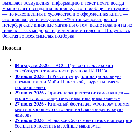
вызывает возмущения: информацию и текст почти всегда
можно найти в издания попроще, а то и вообще в интернете,
— но качественная и художественно оформленная книга —
это произведение искусства. «Фонтанка» расспросила
петербургские книжные магазины о том, какие издания на их
полках — самые дорогие, и чем они интересны. Получилась
богатая во всех смыслах подборка.
Новости
04 августа 2026
- ТАСС: Григорий Заславский
освобожден от должности ректора ГИТИСа
30 июля 2026
- В России учредили национальную
премию имени Майи Плисецкой, лауреаты вместе
поставят балет
29 июля 2026
- Эрмитаж защитится от самозванцев —
его имя стало «общеизвестным товарным знаком»
27 июля 2026
- Книжный фестиваль «Фонарь» примет
книги в хорошем состоянии на благотворительную
ярмарку
27 июля 2026
- «Царское Село» зовет тезок императриц
бесплатно посетить музейные маршруты