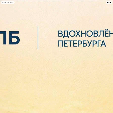
РЕКЛАМА
Афиша Plus
#телегид
Фонтанка.ру
Сегодня:
2026.08.07
01:54
Афиша Plus
кино
спектакли
выставки
концерты
лекции
книги
афиша плюс
новости
+