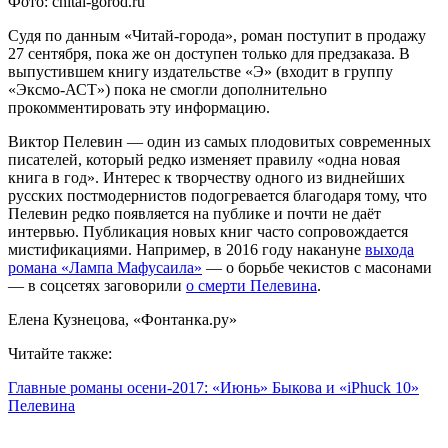
Фото: chitai-gorod.ru
Судя по данным «Читай-города», роман поступит в продажу
27 сентября, пока же он доступен только для предзаказа. В
выпустившем книгу издательстве «Э» (входит в группу
«Эксмо-АСТ») пока не смогли дополнительно
прокомментировать эту информацию.
Виктор Пелевин — один из самых плодовитых современных
писателей, который редко изменяет правилу «одна новая
книга в год». Интерес к творчеству одного из виднейших
русских постмодернистов подогревается благодаря тому, что
Пелевин редко появляется на публике и почти не даёт
интервью. Публикация новых книг часто сопровождается
мистификациями. Например, в 2016 году накануне
выхода
романа «Лампа Мафусаила»
— о борьбе чекистов с масонами
— в соцсетях заговорили
о смерти Пелевина
.
Елена Кузнецова, «Фонтанка.ру»
Читайте также:
Главные романы осени-2017: «Июнь» Быкова и «iPhuck 10»
Пелевина