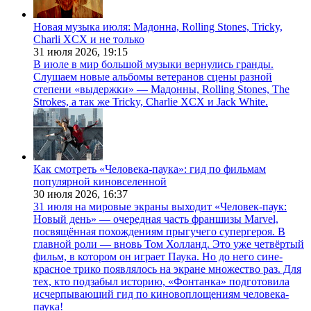
Новая музыка июля: Мадонна, Rolling Stones, Tricky,
Charli XCX и не только
31 июля 2026,
19:15
В июле в мир большой музыки вернулись гранды.
Слушаем новые альбомы ветеранов сцены разной
степени «выдержки» — Мадонны, Rolling Stones, The
Strokes, а так же Tricky, Charlie XCX и Jack White.
Как смотреть «Человека-паука»: гид по фильмам
популярной киновселенной
30 июля 2026,
16:37
31 июля на мировые экраны выходит «Человек-паук:
Новый день» — очередная часть франшизы Marvel,
посвящённая похождениям прыгучего супергероя. В
главной роли — вновь Том Холланд. Это уже четвёртый
фильм, в котором он играет Паука. Но до него сине-
красное трико появлялось на экране множество раз. Для
тех, кто подзабыл историю, «Фонтанка» подготовила
исчерпывающий гид по киновоплощениям человека-
паука!