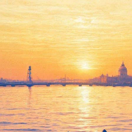
Названа тема нового романа
Пелевина
12 сентября 2018,
12:25
Версия для печати
Новый роман Виктора Пелевина будет посвящён новым
технологиям, стартапам и женскому лицу российского
бизнеса. Такой вывод можно сделать из описания книги,
появившегося на сайте московской книжной сети «Читай-
город».
«Стартап «Fuji experiences» действует не в Силиконовой
долине, а в российских реалиях, где требования к новому
бизнесу гораздо жестче. Люди, способные профинансировать
новый проект, наперечет... Но эта книга — не только о
проблемах российских стартапов. /.../ Это берущая за сердце
история подлинного женского успеха. Впервые в мировой