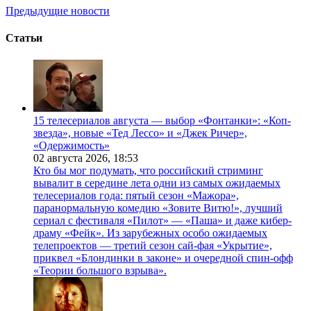
Предыдущие новости
Статьи
15 телесериалов августа — выбор «Фонтанки»: «Коп-
звезда», новые «Тед Лессо» и «Джек Ричер»,
«Одержимость»
02 августа 2026,
18:53
Кто бы мог подумать, что российский стриминг
вывалит в середине лета одни из самых ожидаемых
телесериалов года: пятый сезон «Мажора»,
паранормальную комедию «Зовите Витю!», лучший
сериал с фестиваля «Пилот» — «Паша» и даже кибер-
драму «Фейк». Из зарубежных особо ожидаемых
телепроектов — третий сезон сай-фая «Укрытие»,
приквел «Блондинки в законе» и очередной спин-офф
«Теории большого взрыва».