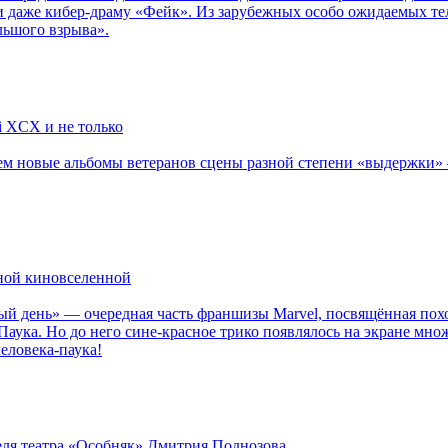
 даже кибер-драму «Фейк». Из зарубежных особо ожидаемых тел
льшого взрыва».
li XCX и не только
новые альбомы ветеранов сцены разной степени «выдержки» — Мад
рной киновселенной
ый день» — очередная часть франшизы Marvel, посвящённая пох
Паука. Но до него сине-красное трико появлялось на экране мно
еловека-паука!
теля театра «Особняк» Дмитрия Поднозова