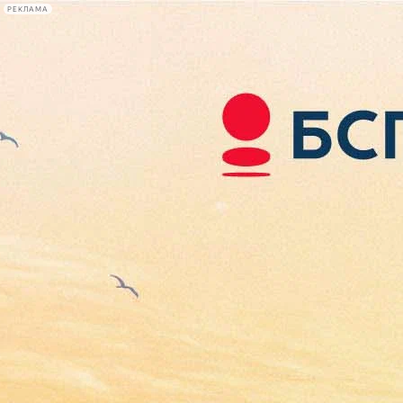
РЕКЛАМА
Афиша Plus
#телегид
Фонтанка.ру
Сегодня:
2026.08.07
06:57
Афиша Plus
кино
спектакли
выставки
концерты
лекции
книги
афиша плюс
новости
+