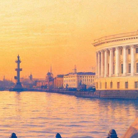
овый клип
просмотров. Автором сценария и режиссером выступил Андрей
х «Духless-2», «Спящие».
ражданке», что тихие посиделки в парке заканчиваются
ой девушки. После эффектной драки с полицейскими вся