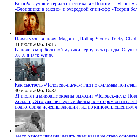
Витю!», лучший сериал с фестиваля «Пилот» — «Паша» и
«Блондинки в законе» и очередной спин-офф «Теории бо
Новая музыка июля: Мадонна, Rolling Stones, Tricky, Char
31 июля 2026,
19:15
В июле в мир большой музыки вернулись гранды. Слушаем 
XCX и Jack White.
Как смотреть «Человека-паука»: гид по фильмам популя
30 июля 2026,
16:37
31 июля на мировые экраны выходит «Человек-паук: Нов
Холланд. Это уже четвёртый фильм, в котором он играет 
подготовила исчерпывающий гид по киновоплощениям ч
Театр одного шамана: девять дней назад не стало основа