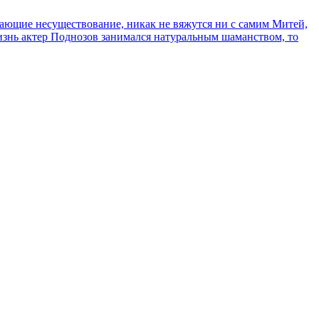
сывающие несуществование, никак не вяжутся ни с самим Митей,
жизнь актер Поднозов занимался натуральным шаманством, то