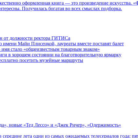
дожественно оформленная книга — это произведение искусства. 
нтересны. Получилась богатая во всех смыслах подборка.
ен от должности ректора ГИТИСа
 имени Майи Плисецкой, лауреаты вместе поставят балет
о имя стало «общеизвестным товарным знаком»
ги в хорошем состоянии на благотворительную ярмарку
бесплатно посетить музейные маршруты
зда», новые «Тед Лессо» и «Джек Ричер», «Одержимость»
в середине лета одни из самых ожидаемых телесериалов года: 