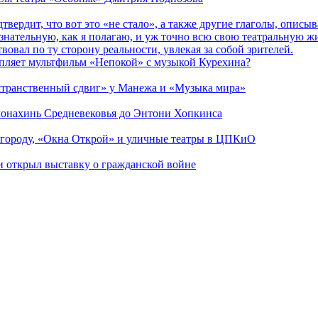
дтвердит, что вот это «не стало», а также другие глаголы, опи
сознательную, как я полагаю, и уж точно всю свою театральную 
вовал по ту сторону реальности, увлекая за собой зрителей.
епляет мультфильм «Непокой» с музыкой Курехина?
странственный сдвиг» у Манежа и «Музыка мира»
 монахинь Средневековья до Энтони Хопкинса
 городу, «Окна Открой» и уличные театры в ЦПКиО
ии открыл выставку о гражданской войне