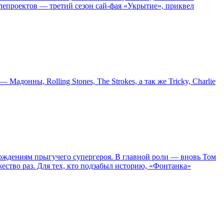
епроектов — третий сезон сай-фая «Укрытие», приквел
онны, Rolling Stones, The Strokes, а так же Tricky, Charlie
ождениям прыгучего супергероя. В главной роли — вновь Том
жество раз. Для тех, кто подзабыл историю, «Фонтанка»