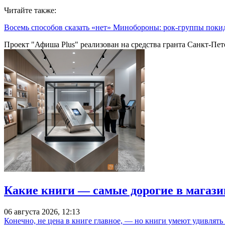
Читайте также:
Восемь способов сказать «нет» Минобороны: рок-группы пок
Проект "Афиша Plus" реализован на средства гранта Санкт-Пет
Какие книги — самые дорогие в магази
06 августа 2026, 12:13
Конечно, не цена в книге главное, — но книги умеют удивлять