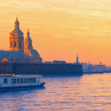
Русалка и драка с полицейс
01 августа 2018,
16:57
Версия для печати
Видео на песню «Уездный город» с нового альбома ДДТ «Галя 
Сафронов, оператором – лауреат премии «Ника» Алексей Арсен
В клипе рассказывается история друзей, встречающих своего т
стрельбой из пистолетов, поджиганием фаеров и, конечно же, 
компания отправляется в обезьянник, где за решеткой сидит с