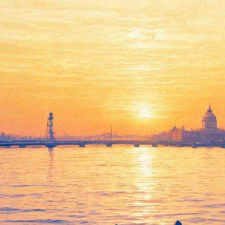
кими — группа ДДТ выложила н
ходи» появилось в сети утром 1 августа и уже собрало тысячи 
тьев, а художником — Эдуард Гизатуллин (участвовал в проекта
оварища из армии. Дембельнувшийся десантник настолько рад «г
купанием в фонтане, где герою является русалка с лицом любим
ам Юрий Шевчук. К чему все это приведет — смотрите сами.