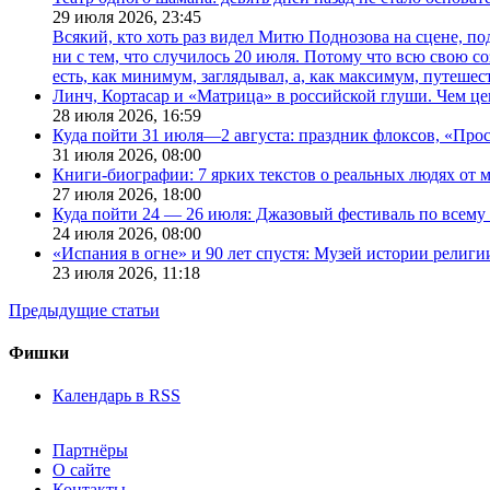
29 июля 2026,
23:45
Всякий, кто хоть раз видел Митю Поднозова на сцене, по
ни с тем, что случилось 20 июля. Потому что всю свою 
есть, как минимум, заглядывал, а, как максимум, путешест
Линч, Кортасар и «Матрица» в российской глуши. Чем ц
28 июля 2026,
16:59
Куда пойти 31 июля—2 августа: праздник флоксов, «Про
31 июля 2026,
08:00
Книги-биографии: 7 ярких текстов о реальных людях от
27 июля 2026,
18:00
Куда пойти 24 — 26 июля: Джазовый фестиваль по всему
24 июля 2026,
08:00
«Испания в огне» и 90 лет спустя: Музей истории религ
23 июля 2026,
11:18
Предыдущие статьи
Фишки
Календарь в RSS
Партнёры
О сайте
Контакты