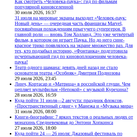
Как смотреть «Человека-паука»: гид по фильмам
популярной киновселенной
30 июля 2026,
16:37
31 июля на мировые экраны выходит «Человек-паук:
Новый день» — очередная часть франшизы Marvel,
посвящённая похождениям прыгучего супергероя. В
главной роли — вновь Том Холланд. Это уже четвёртый
фильм, в котором он играет Паука. Но до него сине-
красное трико появлялось на экране множество раз. Для
тех, кто подзабыл историю, «Фонтанка» подготовила
исчерпывающий гид по киновоплощениям человека-
паука!
Театр одного шамана: девять дней назад не стало
основателя театра «Особняк» Дмитрия Поднозова
29 июля 2026,
23:45
Линч, Кортасар и «Матрица» в российской глуши. Чем
цепляет мультфильм «Непокой» с музыкой Курехина?
28 июля 2026,
16:59
Куда пойти 31 июля—2 августа: праздник флоксов,
«Пространственный сдвиг» у Манежа и «Музыка мира»
31 июля 2026,
08:00
Книги-биографии: 7 ярких текстов о реальных людях от
монахинь Средневековья до Энтони Хопкинса
27 июля 2026,
18:00
Куда пойти 24 — 26 июля: Джазовый фестиваль по