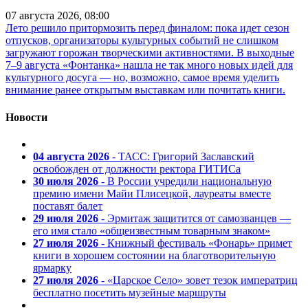
07 августа 2026, 08:00
Лето решило притормозить перед финалом: пока идет сезон
отпусков, организаторы культурных событий не слишком
загружают горожан творческими активностями. В выходные
7–9 августа «Фонтанка» нашла не так много новых идей для
культурного досуга — но, возможно, самое время уделить
внимание ранее открытым выставкам или почитать книги.
Новости
04 августа 2026
- ТАСС: Григорий Заславский
освобожден от должности ректора ГИТИСа
30 июля 2026
- В России учредили национальную
премию имени Майи Плисецкой, лауреаты вместе
поставят балет
29 июля 2026
- Эрмитаж защитится от самозванцев —
его имя стало «общеизвестным товарным знаком»
27 июля 2026
- Книжный фестиваль «Фонарь» примет
книги в хорошем состоянии на благотворительную
ярмарку
27 июля 2026
- «Царское Село» зовет тезок императриц
бесплатно посетить музейные маршруты