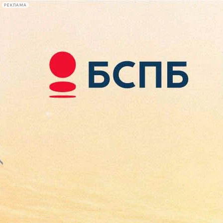
РЕКЛАМА
Афиша Plus
#телегид
Фонтанка.ру
Сегодня:
2026.08.07
11:10
Афиша Plus
кино
спектакли
выставки
концерты
лекции
книги
афиша плюс
новости
+