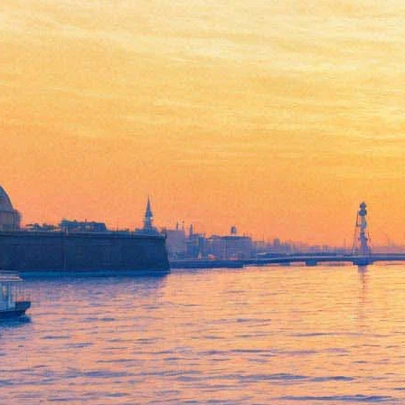
Названы самые
высокооплачиваемые
музыканты мира
22 июля 2018,
12:23
Версия для печати
Одно из самых авторитетных изданий о музыке — Billboard
—
опубликовало
список музыкантов, которые больше всего
заработали в 2017 году. Первую строчку заняла ирландская
группа U2, на втором и третьем местах — американский
исполнитель кантри-музыки Гарт Брукс и метал-группа
Metallica.
Доходы U2 составили 54,4 миллиона долларов, в копилке у
Брукса и Metallica — 52,2 и 46,7 миллиона, соответственно.
Как можно понять из данных, большую часть прибылей