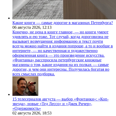
Какие книги — самые дорогие в магазинах Петербурга?
06 августа 2026,
12:13
Конечно, не цена в книге главное, — но книги умеют
удивлять и ею тоже. Тот случай, когда дороговизна не
вызывает возмущения: информацию и текст почти
всегда можно найти в издания попроще, а то и вообще в
интернете, — но качественная и художественно
оформленная книга — это произведение искусства.
«Фонтанка» расспросила петербургские книжные
магазины о том, какие издания на их полках — самые
дорогие, и чем они интересны. Получилась богатая во
всех смыслах подборка.
15 телесериалов августа — выбор «Фонтанки»: «Коп-
звезда», новые «Тед Лессо» и «Джек Ричер»,
«Одержимость»
02 августа 2026,
18:53