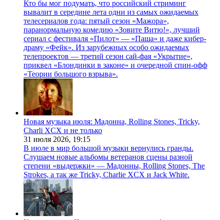
Кто бы мог подумать, что российский стриминг
вывалит в середине лета одни из самых ожидаемых
телесериалов года: пятый сезон «Мажора»,
паранормальную комедию «Зовите Витю!», лучший
сериал с фестиваля «Пилот» — «Паша» и даже кибер-
драму «Фейк». Из зарубежных особо ожидаемых
телепроектов — третий сезон сай-фая «Укрытие»,
приквел «Блондинки в законе» и очередной спин-офф
«Теории большого взрыва».
Новая музыка июля: Мадонна, Rolling Stones, Tricky,
Charli XCX и не только
31 июля 2026,
19:15
В июле в мир большой музыки вернулись гранды.
Слушаем новые альбомы ветеранов сцены разной
степени «выдержки» — Мадонны, Rolling Stones, The
Strokes, а так же Tricky, Charlie XCX и Jack White.