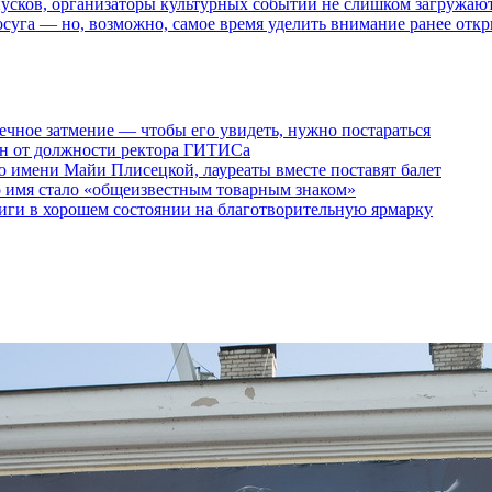
пусков, организаторы культурных событий не слишком загружаю
осуга — но, возможно, самое время уделить внимание ранее отк
ечное затмение — чтобы его увидеть, нужно постараться
ен от должности ректора ГИТИСа
 имени Майи Плисецкой, лауреаты вместе поставят балет
о имя стало «общеизвестным товарным знаком»
ги в хорошем состоянии на благотворительную ярмарку