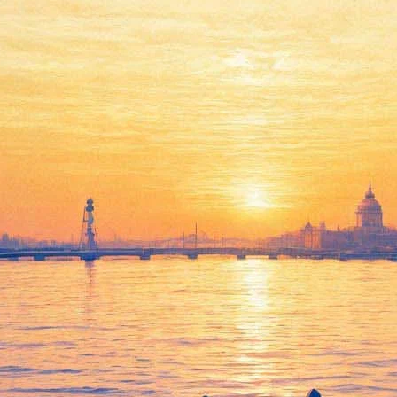
гедией голодовку Сенцова
одовку украинского режиссёра Олега Сенцова, находящегося в 
ий в Кремле.
», но «переживает» за Сенцова, а с гуманитарной точки зрения 
деятельности, как вы понимаете, министерства культуры».
турные деятели, например, актёр Евгений Миронов. «Это человек
 гуманитарно, чтобы были использованы все ресурсы, чтобы бы
обмене должен принимать президент.
», вспомнил цитату Шекспира, согласно которой «весь мир — те
я разъяснится и творчество восторжествует».
ерроризме. По версии ФСБ, он собирался совершить диверсионн