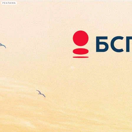
РЕКЛАМА
Афиша Plus
#телегид
Фонтанка.ру
Сегодня:
2026.08.08
02:05
Афиша Plus
кино
спектакли
выставки
концерты
лекции
книги
афиша плюс
новости
+