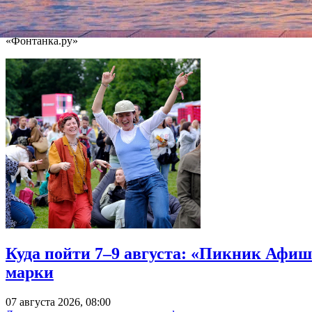
объявил бессрочную голодовку, которая продолжается до сих по
литературе Джон Кутзее, подписали
обращение в поддержку С
«Фонтанка.ру»
Куда пойти 7–9 августа: «Пикник Афиш
марки
07 августа 2026, 08:00