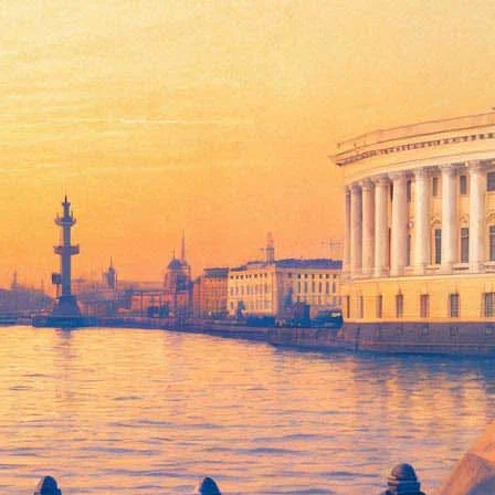
российской колонии. Об этом 12 июня сообщает журналист
голодовка является трагедией. Министр добавил, что его
 нашего цеха, культурного. Но это не совсем та статья, по
л обмен», — считает он. Миронов добавил, что его «пугает»
атр», и каждый в нём «не одну играет роль»: «Люди театра и
ые акты в Симферополе, Севастополе и Ялте. Режиссёр 14 мая