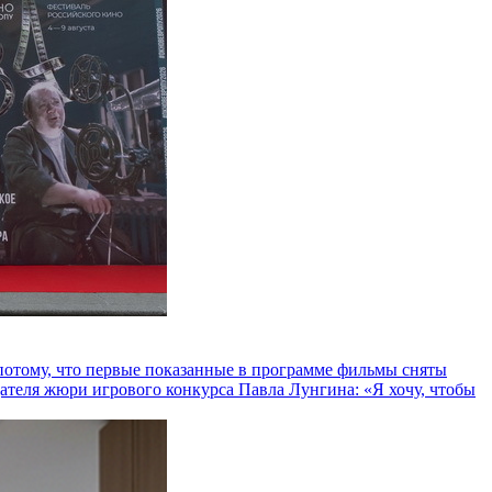
и потому, что первые показанные в программе фильмы сняты
теля жюри игрового конкурса Павла Лунгина: «Я хочу, чтобы