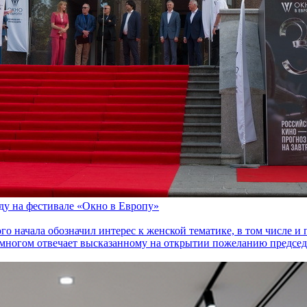
оду на фестивале «Окно в Европу»
го начала обозначил интерес к женской тематике, в том числе 
многом отвечает высказанному на открытии пожеланию председа