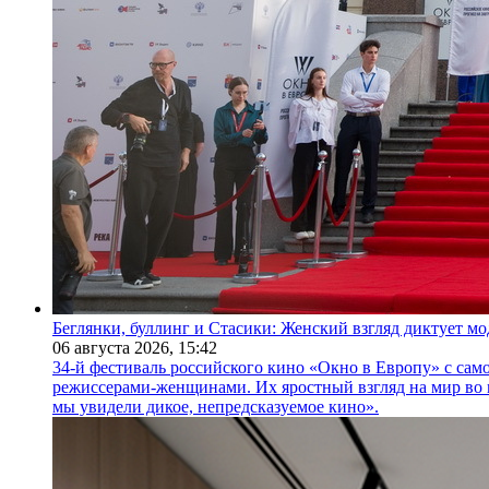
Беглянки, буллинг и Стасики: Женский взгляд диктует м
06 августа 2026,
15:42
34-й фестиваль российского кино «Окно в Европу» с само
режиссерами-женщинами. Их яростный взгляд на мир во 
мы увидели дикое, непредсказуемое кино».