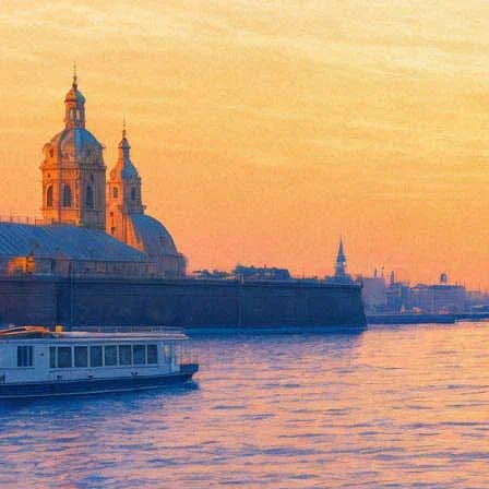
Министр культуры назвал тра
12 июня 2018,
21:07
Версия для печати
Министр культуры Владимир Мединский считает трагедией гол
«Дождя»
, который побывал на вручении государственных прем
Мединский отметил, что хотя и «неглубоко погружен в эту тему
ведомство не имеет отношения к случившемуся: «Это не сфера 
По просьбе «Дождя» ситуацию прокомментировали и другие куль
которой мы можем объединяться. Мы можем объединиться чисто
слово терроризм и дал понять, что окончательное решение об 
Коллега Миронова Владимир Машков, отвечая на вопрос «Дождя
кино находятся на острие любой атаки. Я надеюсь, что ситуаци
Олег Сенцов приговорён к 20 годам колонии по обвинению в т