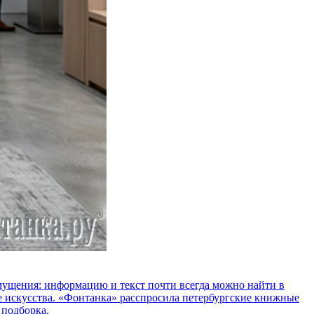
озмущения: информацию и текст почти всегда можно найти в
е искусства. «Фонтанка» расспросила петербургские книжные
 подборка.