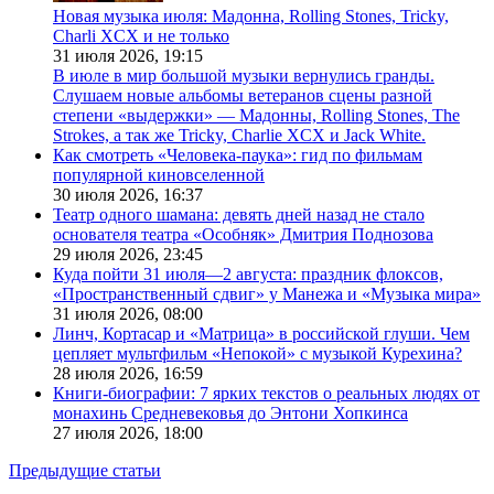
Новая музыка июля: Мадонна, Rolling Stones, Tricky,
Charli XCX и не только
31 июля 2026,
19:15
В июле в мир большой музыки вернулись гранды.
Слушаем новые альбомы ветеранов сцены разной
степени «выдержки» — Мадонны, Rolling Stones, The
Strokes, а так же Tricky, Charlie XCX и Jack White.
Как смотреть «Человека-паука»: гид по фильмам
популярной киновселенной
30 июля 2026,
16:37
Театр одного шамана: девять дней назад не стало
основателя театра «Особняк» Дмитрия Поднозова
29 июля 2026,
23:45
Куда пойти 31 июля—2 августа: праздник флоксов,
«Пространственный сдвиг» у Манежа и «Музыка мира»
31 июля 2026,
08:00
Линч, Кортасар и «Матрица» в российской глуши. Чем
цепляет мультфильм «Непокой» с музыкой Курехина?
28 июля 2026,
16:59
Книги-биографии: 7 ярких текстов о реальных людях от
монахинь Средневековья до Энтони Хопкинса
27 июля 2026,
18:00
Предыдущие статьи