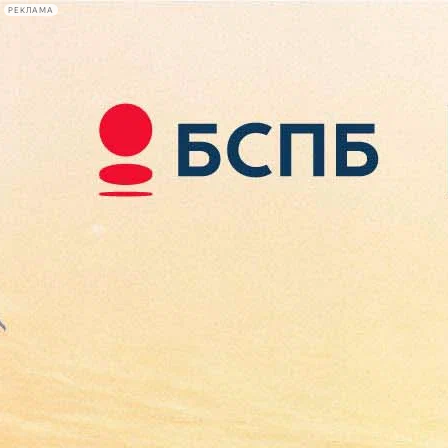
РЕКЛАМА
Афиша Plus
#телегид
Фонтанка.ру
Сегодня:
2026.08.08
13:53
Афиша Plus
кино
спектакли
выставки
концерты
лекции
книги
афиша плюс
новости
+