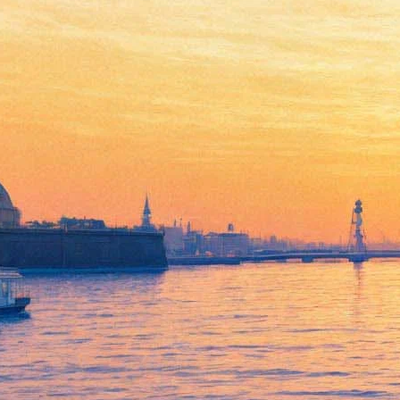
Алексея Германа наградили
премией «Петрополь» за
«Довлатова»
07 июня 2018,
13:18
Версия для печати
Во Всероссийском музее А.С. Пушкина прошло вручение
художественной премии «Петрополь». В этом году среди ее
лауреатов президент СПбГУ Людмила Вербицкая — «за
неоценимый вклад в сохранение российской культуры»,
кинорежиссер Отар Иоселиани — «за выдающийся вклад в
развитие мирового кинематографа», художественный
руководитель петербургской Филармонии Юрий Темирканов
— «за создание фестиваля «Площадь Искусств» и
неоценимый вклад в развитие мировой музыкальной
культуры», историк Лев Лурье — «за реконструкцию