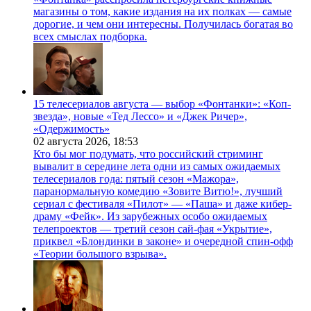
магазины о том, какие издания на их полках — самые
дорогие, и чем они интересны. Получилась богатая во
всех смыслах подборка.
15 телесериалов августа — выбор «Фонтанки»: «Коп-
звезда», новые «Тед Лессо» и «Джек Ричер»,
«Одержимость»
02 августа 2026,
18:53
Кто бы мог подумать, что российский стриминг
вывалит в середине лета одни из самых ожидаемых
телесериалов года: пятый сезон «Мажора»,
паранормальную комедию «Зовите Витю!», лучший
сериал с фестиваля «Пилот» — «Паша» и даже кибер-
драму «Фейк». Из зарубежных особо ожидаемых
телепроектов — третий сезон сай-фая «Укрытие»,
приквел «Блондинки в законе» и очередной спин-офф
«Теории большого взрыва».