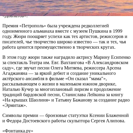
исторической правды в книгах и телепрограммах разных лет»,
кинорежиссер Алексей Герман — за создание фильма
«Довлатов».
Премия «Петрополь» была учреждена редколлегией
одноименного альманаха вместе с музеем Пушкина в 1999
году. Жюри поощряет успехи как тех артистов, режиссеров и
писателей, чье творчество широко известно — так и тех, чья
работа ценится преимущественно в творческих кругах.
В этом году жюри также наградило актрису Марину Есипенко
за спектакль Театра им. Евг. Вахтангова «В Александровском
саду», где звучат песни Олега Митяева, режиссера Арсена
Агаджаняна — за яркий дебют и создание уникального
актёрского ансамбля в фильме «Он сказал "мама"»,
рассказывающем о жизни в маленьком южном дворике,
Наталью Кучер за многоплановый лиризм и продолжение
традиций бардовской песни, Станислава Лейкина за книгу
«На крышах Шаолиня» и Татьяну Бажанову за создание радио
«Эрмитаж».
Символы премии — бронзовые статуэтки Ксении Блаженной
и Федора Достоевского работы скульптора Сергея Алипова.
«Фонтанка.ру»