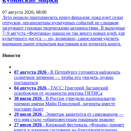
07 августа 2026, 08:00
Лето решило притормозить перед финалом: пока идет сезон
отпусков, организаторы культурных событий не слишком
загружают горожан творческими активностями. В выходные
7–9 августа «Фонтанка» нашла не так много новых идей для
культурного досуга — но, возможно, самое время уделить
внимание ранее открытым выставкам или почитать книги.
Новости
07 августа 2026
- В Петербурге готовятся наблюдать
солнечное затмение — чтобы его увидеть, нужно
постараться
04 августа 2026
- ТАСС: Григорий Заславский
освобожден от должности ректора ГИТИСа
30 июля 2026
- В России учредили национальную
премию имени Майи Плисецкой, лауреаты вместе
поставят балет
29 июля 2026
- Эрмитаж защитится от самозванцев —
его имя стало «общеизвестным товарным знаком»
27 июля 2026
- Книжный фестиваль «Фонарь» примет
книги в хорошем состоянии на благотворительную