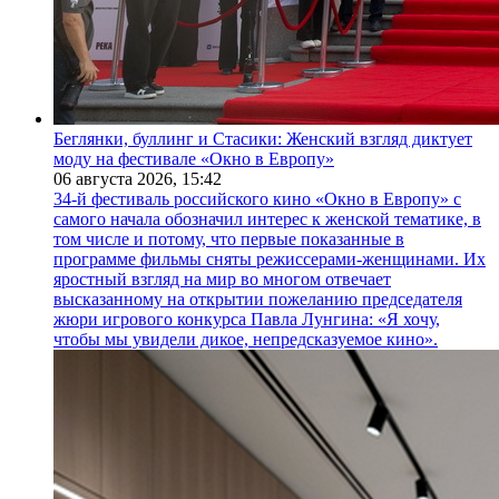
Беглянки, буллинг и Стасики: Женский взгляд диктует
моду на фестивале «Окно в Европу»
06 августа 2026,
15:42
34-й фестиваль российского кино «Окно в Европу» с
самого начала обозначил интерес к женской тематике, в
том числе и потому, что первые показанные в
программе фильмы сняты режиссерами-женщинами. Их
яростный взгляд на мир во многом отвечает
высказанному на открытии пожеланию председателя
жюри игрового конкурса Павла Лунгина: «Я хочу,
чтобы мы увидели дикое, непредсказуемое кино».