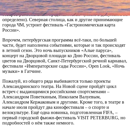
культурные программы на Московской площади, в
Приморском парке Победы и Гостином дворе, «ярмарку
товаров региональных представителей» (место в документе не
определено). Северная столица, как и другие принимающие
города ЧМ, устроит фестиваль «Гастрономическая карта
России».
Впрочем, петербургская программа всё-таки, по большей
части, будет наполнена событиями, которые и так происходят
в летний сезон. Это ночь выпускников «Алые паруса»,
концерт на Дворцовой площади ко Дню России, фестиваль
цветов на Дворцовой, Санкт-Петербургский речной карнавал,
фестивали «Императорские сады России», Open Look, «Ночь
музыки» в Гатчине.
Пожалуй, из общего ряда выбиваются только проекты
Александринского театра. На Новой сцене пройдёт цикл
встреч с выдающимися российскими спортсменами –
Александром Поветкиным, Николаем Валуевым,
Александром Кержаковым и другими. Кроме того, в театре в
начале июля пройдут два кинофестиваля – о спорте и
велокультуре. Ещё одна новинка, подготовленная FIFA, –
первый городской фьюжн-фестиваль VISIT PETERBURG, но
подробностей о нём также немного.