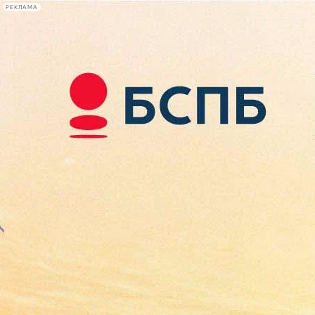
РЕКЛАМА
Афиша Plus
#телегид
Фонтанка.ру
Сегодня:
2026.08.10
07:57
Афиша Plus
кино
спектакли
выставки
концерты
лекции
книги
афиша плюс
новости
+