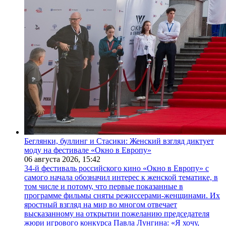
Беглянки, буллинг и Стасики: Женский взгляд диктует
моду на фестивале «Окно в Европу»
06 августа 2026,
15:42
34-й фестиваль российского кино «Окно в Европу» с
самого начала обозначил интерес к женской тематике, в
том числе и потому, что первые показанные в
программе фильмы сняты режиссерами-женщинами. Их
яростный взгляд на мир во многом отвечает
высказанному на открытии пожеланию председателя
жюри игрового конкурса Павла Лунгина: «Я хочу,