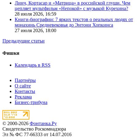
Линч, Кортасар и «Матрица» в российской глуши. Чем
цепляет мультфильм «Непокой» с музыкой Курехина?
28 июля 2026,
16:59
Книги-биографии: 7 ярких текстов о реальных людях от
монахинь Средневековья до Энтони Хопкинса
27 июля 2026,
18:00
Предыдущие статьи
Фишки
Календарь в RSS
Партнёры
О сайте
Контакты
Реклама
Бизнес-трибуна
© 2000-2026
Фонтанка.Ру
Свидетельство Роскомнадзора
Эл № ФС 77-66333 от 14.07.2016