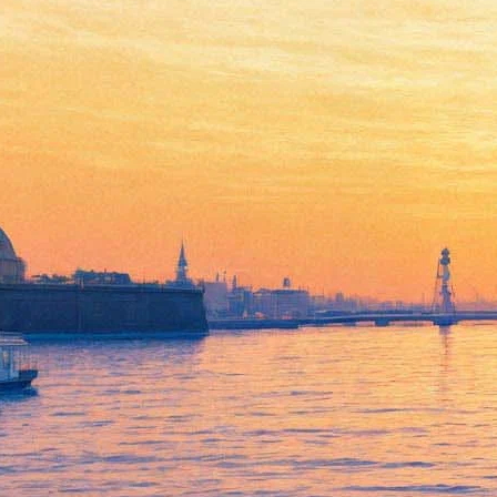
Объявлена культурная
программа ЧМ по футболу
01 июня 2018,
13:54
Версия для печати
Чемпионат мира по футболу объявил культурную программу
во всех принимающих городах России. В Петербурге главным
событием должен стать фестиваль болельщиков FIFA на
Конюшенной площади, следует из документа,
опубликованного на сайте Минкульта. Любопытно, что
программу, не особенно привлекая внимание, обнародовали в
последних числах мая, хотя подписана была ещё в конце
апреля вице-премьером Аркадием Дворковичем.
Фестиваль пройдёт с 14 июня по 15 июля и должен стать
«лучшим – после стадиона – местом», где можно посмотреть
матчи чемпионата. Для гостей также подготовят тематические