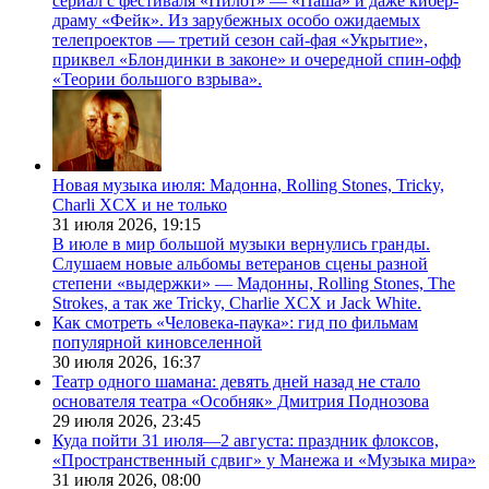
сериал с фестиваля «Пилот» — «Паша» и даже кибер-
драму «Фейк». Из зарубежных особо ожидаемых
телепроектов — третий сезон сай-фая «Укрытие»,
приквел «Блондинки в законе» и очередной спин-офф
«Теории большого взрыва».
Новая музыка июля: Мадонна, Rolling Stones, Tricky,
Charli XCX и не только
31 июля 2026,
19:15
В июле в мир большой музыки вернулись гранды.
Слушаем новые альбомы ветеранов сцены разной
степени «выдержки» — Мадонны, Rolling Stones, The
Strokes, а так же Tricky, Charlie XCX и Jack White.
Как смотреть «Человека-паука»: гид по фильмам
популярной киновселенной
30 июля 2026,
16:37
Театр одного шамана: девять дней назад не стало
основателя театра «Особняк» Дмитрия Поднозова
29 июля 2026,
23:45
Куда пойти 31 июля—2 августа: праздник флоксов,
«Пространственный сдвиг» у Манежа и «Музыка мира»
31 июля 2026,
08:00