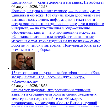
Какие книги — самые дорогие в магазинах Петербурга?
06 августа 2026,
12:13
Конечно, не цена в книге главное, — но книги умеют
удивлять и ею тоже. Тот случай, когда дороговизна не
вызывает возмущения: информацию и текст почти
всегда можно найти в издания попроще, а то и вообще в
интернете, — но качественная и художественно
оформленная книга — это произведение искусства.
«Фонтанка» расспросила петербургские книжные
магазины о том, какие издания на их полках — самые
дорогие, и чем они интересны. Получилась богатая во
всех смыслах подборка.
15 телесериалов августа — выбор «Фонтанки»: «Коп-
звезда», новые «Тед Лессо» и «Джек Ричер»,
«Одержимость»
02 августа 2026,
18:53
Кто бы мог подумать, что российский стриминг
вывалит в середине лета одни из самых ожидаемых
телесериалов года: пятый сезон «Мажора»,
паранормальную комедию «Зовите Витю!», лучший