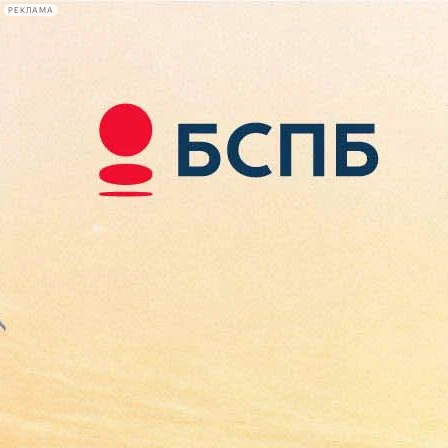
РЕКЛАМА
Афиша Plus
#телегид
Фонтанка.ру
Сегодня:
2026.08.08
05:00
Афиша Plus
кино
спектакли
выставки
концерты
лекции
книги
афиша плюс
новости
+