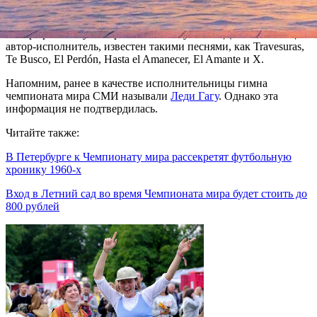
в чёрном. Он с 1980-х годов исполяет рэп — сначала дуэтом с
DJ Jazzy Jeff, затем сольно. За музыкальные достижения Смит
четыре раза получал премию Grammy. Ники Джем — певец и
автор-исполнитель, известен такими песнями, как Travesuras,
Te Busco, El Perdón, Hasta el Amanecer, El Amante и X.
Напомним, ранее в качестве исполнительницы гимна
чемпионата мира СМИ называли
Леди Гагу
. Однако эта
информация не подтвердилась.
Читайте также:
В Петербурге к Чемпионату мира рассекретят футбольную
хронику 1960-х
Вход в Летний сад во время Чемпионата мира будет стоить до
800 рублей