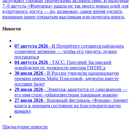
загружают горожан творческими активностями. В выходные
7–9 августа «Фонтанка» нашла не так много новых идей для
культурного досуга — но, возможно, самое время уделить
внимание ранее открытым выставкам или почитать книги.
Новости
07 августа 2026
- В Петербурге готовятся наблюдать
солнечное затмение — чтобы его увидеть, нужно
постараться
04 августа 2026
- ТАСС: Григорий Заславский
освобожден от должности ректора ГИТИСа
30 июля 2026
- В России учредили национальную
премию имени Майи Плисецкой, лауреаты вместе
поставят балет
29 июля 2026
- Эрмитаж защитится от самозванцев —
его имя стало «общеизвестным товарным знаком»
27 июля 2026
- Книжный фестиваль «Фонарь» примет
книги в хорошем состоянии на благотворительную
ярмарку
Предыдущие новости