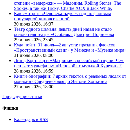
степени «выдержки» — Мадонны, Rolling Stones, The
Strokes, а так же Tricky, Charlie XCX и Jack White.
Как смотреть «Человека-паука»: гид по фильмам
популярной киновселенной
30 июля 2026,
16:37
Театр одного шамана: девять дней назад не стало
основателя театра «Особняк» Дмитрия Поднозова
29 июля 2026,
23:45
Куда пойти 31 июля—2 августа: праздник флоксов,
«Пространственный сдвиг» у Манежа и «Музыка мира»
31 июля 2026,
08:00
Линч, Кортасар и «Матрица» в российской глуши. Чем
цепляет мультфильм «Непокой» с музыкой Курехина?
28 июля 2026,
16:59
Книги-биографии: 7 ярких текстов о реальных людях от
монахинь Средневековья до Энтони Хопкинса
27 июля 2026,
18:00
Предыдущие статьи
Фишки
Календарь в RSS