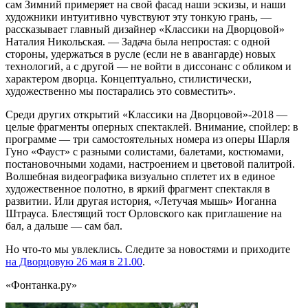
сам Зимний примеряет на свой фасад наши эскизы, и наши
художники интуитивно чувствуют эту тонкую грань, —
рассказывает главный дизайнер «Классики на Дворцовой»
Наталия Никольская. — Задача была непростая: с одной
стороны, удержаться в русле (если не в авангарде) новых
технологий, а с другой — не войти в диссонанс с обликом и
характером дворца. Концептуально, стилистически,
художественно мы постарались это совместить».
Среди других открытий «Классики на Дворцовой»-2018 —
целые фрагменты оперных спектаклей. Внимание, спойлер: в
программе — три самостоятельных номера из оперы Шарля
Гуно «Фауст» с разными солистами, балетами, костюмами,
постановочными ходами, настроением и цветовой палитрой.
Волшебная видеографика визуально сплетет их в единое
художественное полотно, в яркий фрагмент спектакля в
развитии. Или другая история, «Летучая мышь» Иоганна
Штрауса. Блестящий тост Орловского как приглашение на
бал, а дальше — сам бал.
Но что-то мы увлеклись. Следите за новостями и приходите
на Дворцовую 26 мая в 21.00
.
«Фонтанка.ру»