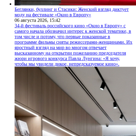
Беглянки, буллинг и Стасики: Женский взгляд диктует
моду на фестивале «Окно в Европу»
06 августа 2026,
15:42
34-й фестиваль российского кино «Окно в Европу» с
самого начала обозначил интерес к женской тематике, в
том числе и потому, что первые показанные в
программе фильмы сняты режиссерами-женщинами. Их
яростный взгляд на мир во многом отвечает
высказанному на открытии пожеланию председателя
жюри игрового конкурса Павла Лунгина: «Я хочу,
чтобы мы увидели дикое, непредсказуемое кино».