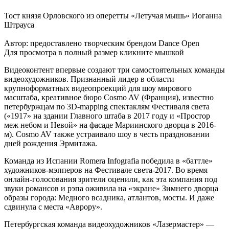
Тост князя Орловского из оперетты «Летучая мышь» Иоганна
Штрауса
Автор: предоставлено творческим брендом Dance Open
Для просмотра в полный размер кликните мышкой
Видеоконтент впервые создают три самостоятельных команды
видеохудожников. Признанный лидер в области
крупноформатных видеопроекций для шоу мирового
масштаба, креативное бюро Cosmo AV (Франция), известно
петербуржцам по 3D-mapping спектаклям Фестиваля света
(«1917» на здании Главного штаба в 2017 году и «Простор
меж небом и Невой» на фасаде Мариинского дворца в 2016-
м). Cosmo AV также устраивало шоу в честь праздновании
дней рождения Эрмитажа.
Команда из Испании Romera Infografia победила в «баттле»
художников-мэпперов на Фестивале света-2017. Во время
онлайн-голосования зрители оценили, как эта компания под
звуки романсов и рэпа оживила на «экране» Зимнего дворца
образы города: Медного всадника, атлантов, мосты. И даже
сдвинула с места «Аврору».
Петербургская команда видеохудожников «Лазермастер» —