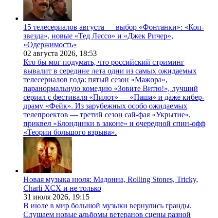
15 телесериалов августа — выбор «Фонтанки»: «Коп-
звезда», новые «Тед Лессо» и «Джек Ричер»,
«Одержимость»
02 августа 2026,
18:53
Кто бы мог подумать, что российский стриминг
вывалит в середине лета одни из самых ожидаемых
телесериалов года: пятый сезон «Мажора»,
паранормальную комедию «Зовите Витю!», лучший
сериал с фестиваля «Пилот» — «Паша» и даже кибер-
драму «Фейк». Из зарубежных особо ожидаемых
телепроектов — третий сезон сай-фая «Укрытие»,
приквел «Блондинки в законе» и очередной спин-офф
«Теории большого взрыва».
Новая музыка июля: Мадонна, Rolling Stones, Tricky,
Charli XCX и не только
31 июля 2026,
19:15
В июле в мир большой музыки вернулись гранды.
Слушаем новые альбомы ветеранов сцены разной