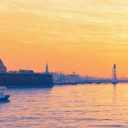
«Классика на Дворцовой»
раскрыла секреты
видеоконтента
25 мая 2018,
12:04
Версия для печати
На Дворцовой площади полным ходом идет монтаж
сценических конструкций самого крупного петербургского
open-air оперного и балетного искусства «Классика на
Дворцовой». Организаторы праздника, творческий бренд
Dance Open, помимо блистательного состава звезд первой
величины, обещают зрелищное шоу.
Режиссерская идея превратить каждый номер в отдельный
мини-спектакль с особой атмосферой, танцем, костюмами,
подходящими под характер произведения, харизму певца и