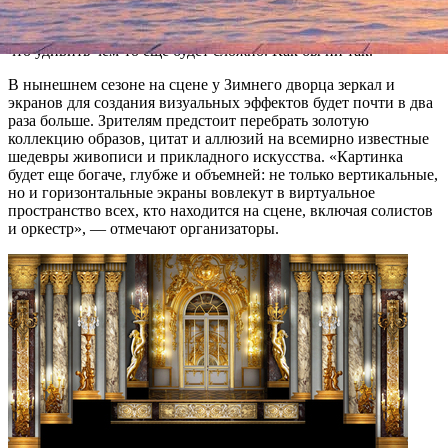
сюжет, — каждый раз «звучит» по-новому. Но, когда в 2017
году сцена «ожила» благодаря видео-декорациям, показалось,
что удивить чем-то еще будет сложно. Как бы ни так.
В нынешнем сезоне на сцене у Зимнего дворца зеркал и
экранов для создания визуальных эффектов будет почти в два
раза больше. Зрителям предстоит перебрать золотую
коллекцию образов, цитат и аллюзий на всемирно известные
шедевры живописи и прикладного искусства. «Картинка
будет еще богаче, глубже и объемней: не только вертикальные,
но и горизонтальные экраны вовлекут в виртуальное
пространство всех, кто находится на сцене, включая солистов
и оркестр», — отмечают организаторы.