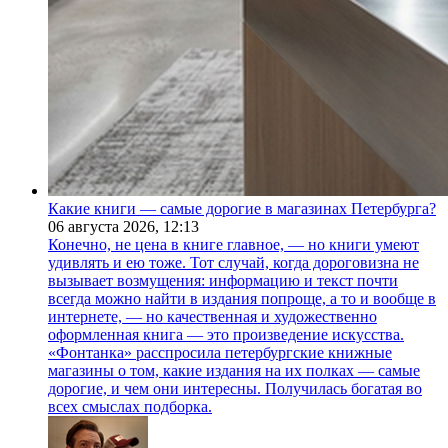
Какие книги — самые дорогие в магазинах Петербурга?
06 августа 2026,
12:13
Конечно, не цена в книге главное, — но книги умеют
удивлять и ею тоже. Тот случай, когда дороговизна не
вызывает возмущения: информацию и текст почти
всегда можно найти в издания попроще, а то и вообще в
интернете, — но качественная и художественно
оформленная книга — это произведение искусства.
«Фонтанка» расспросила петербургские книжные
магазины о том, какие издания на их полках — самые
дорогие, и чем они интересны. Получилась богатая во
всех смыслах подборка.