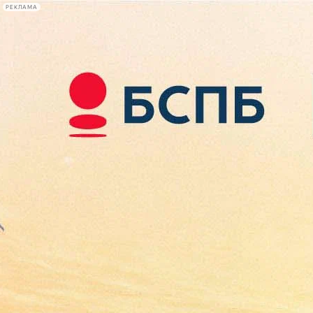
РЕКЛАМА
Афиша Plus
#телегид
Фонтанка.ру
Сегодня:
2026.08.08
07:30
Афиша Plus
кино
спектакли
выставки
концерты
лекции
книги
афиша плюс
новости
+