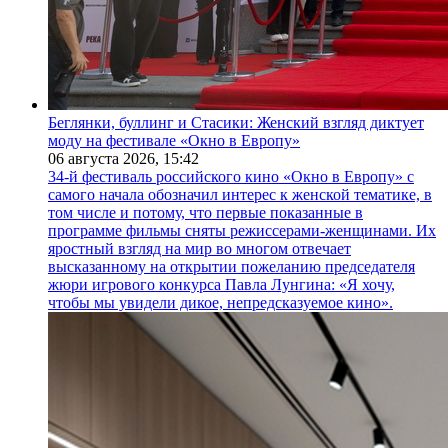
Беглянки, буллинг и Стасики: Женский взгляд диктует
моду на фестивале «Окно в Европу»
06 августа 2026,
15:42
34-й фестиваль российского кино «Окно в Европу» с
самого начала обозначил интерес к женской тематике, в
том числе и потому, что первые показанные в
программе фильмы сняты режиссерами-женщинами. Их
яростный взгляд на мир во многом отвечает
высказанному на открытии пожеланию председателя
жюри игрового конкурса Павла Лунгина: «Я хочу,
чтобы мы увидели дикое, непредсказуемое кино».