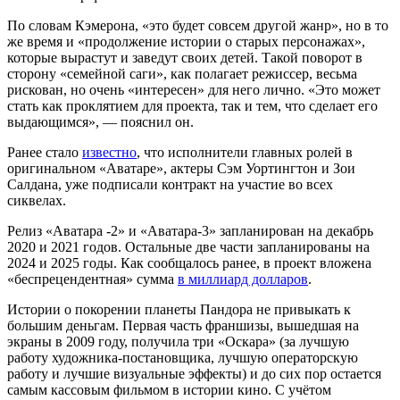
По словам Кэмерона, «это будет совсем другой жанр», но в то
же время и «продолжение истории о старых персонажах»,
которые вырастут и заведут своих детей. Такой поворот в
сторону «семейной саги», как полагает режиссер, весьма
рискован, но очень «интересен» для него лично. «Это может
стать как проклятием для проекта, так и тем, что сделает его
выдающимся», — пояснил он.
Ранее стало
известно
, что исполнители главных ролей в
оригинальном «Аватаре», актеры Сэм Уортингтон и Зои
Салдана, уже подписали контракт на участие во всех
сиквелах.
Релиз «Аватара -2» и «Аватара-3» запланирован на декабрь
2020 и 2021 годов. Остальные две части запланированы на
2024 и 2025 годы. Как сообщалось ранее, в проект вложена
«беспрецендентная» сумма
в миллиард долларов
.
Истории о покорении планеты Пандора не привыкать к
большим деньгам. Первая часть франшизы, вышедшая на
экраны в 2009 году, получила три «Оскара» (за лучшую
работу художника-постановщика, лучшую операторскую
работу и лучшие визуальные эффекты) и до сих пор остается
самым кассовым фильмом в истории кино. С учётом