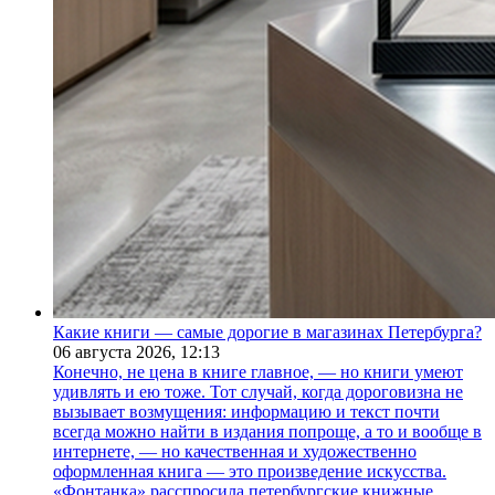
Какие книги — самые дорогие в магазинах Петербурга?
06 августа 2026,
12:13
Конечно, не цена в книге главное, — но книги умеют
удивлять и ею тоже. Тот случай, когда дороговизна не
вызывает возмущения: информацию и текст почти
всегда можно найти в издания попроще, а то и вообще в
интернете, — но качественная и художественно
оформленная книга — это произведение искусства.
«Фонтанка» расспросила петербургские книжные