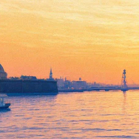
Джеймс Кэмерон начал
штамповать новых
«Аватаров»
22 апреля 2018,
16:15
Версия для печати
Сценарии четырех новых «Аватаров» готовы, а первые два
сиквела снимаются уже сейчас. Об этом СМИ
заявил
режиссер картин Джеймс Кэмерон. По его словам, франшизе
суждено стать еще одним «Крестным отцом» и абсолютно
новой семейной сагой, а зрителям — увидеть то, чего они и
не представляли.
Как сообщает Deadline, на встрече с журналистами в
Манхеттен-Бич Кэмерон подтвердил, что до 2025 года
зрители увидят четыре сиквела «Аватара»: работа над