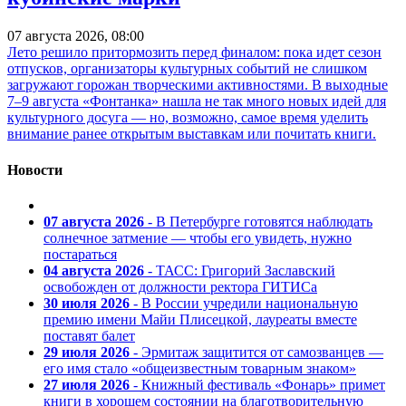
07 августа 2026, 08:00
Лето решило притормозить перед финалом: пока идет сезон
отпусков, организаторы культурных событий не слишком
загружают горожан творческими активностями. В выходные
7–9 августа «Фонтанка» нашла не так много новых идей для
культурного досуга — но, возможно, самое время уделить
внимание ранее открытым выставкам или почитать книги.
Новости
07 августа 2026
- В Петербурге готовятся наблюдать
солнечное затмение — чтобы его увидеть, нужно
постараться
04 августа 2026
- ТАСС: Григорий Заславский
освобожден от должности ректора ГИТИСа
30 июля 2026
- В России учредили национальную
премию имени Майи Плисецкой, лауреаты вместе
поставят балет
29 июля 2026
- Эрмитаж защитится от самозванцев —
его имя стало «общеизвестным товарным знаком»
27 июля 2026
- Книжный фестиваль «Фонарь» примет
книги в хорошем состоянии на благотворительную