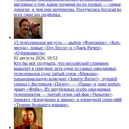
магазины о том, какие издания на их полках — самые
дорогие, и чем они интересны. Получилась богатая во
всех смыслах подборка.
15 телесериалов августа — выбор «Фонтанки»: «Коп-
звезда», новые «Тед Лессо» и «Джек Ричер»,
«Одержимость»
02 августа 2026,
18:53
Кто бы мог подумать, что российский стриминг
вывалит в середине лета одни из самых ожидаемых
телесериалов года: пятый сезон «Мажора»,
паранормальную комедию «Зовите Витю!», лучший
сериал с фестиваля «Пилот» — «Паша» и даже кибер-
драму «Фейк». Из зарубежных особо ожидаемых
телепроектов — третий сезон сай-фая «Укрытие»,
приквел «Блондинки в законе» и очередной спин-офф
«Теории большого взрыва».