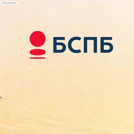
РЕКЛАМА
Афиша Plus
#телегид
Фонтанка.ру
Сегодня:
2026.08.10
10:22
Афиша Plus
кино
спектакли
выставки
концерты
лекции
книги
афиша плюс
новости
+