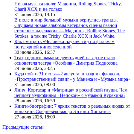
Новая музыка июля: Мадонна, Rolling Stones, Tricky,
Charli XCX и не только
31 июля 2026,
19:15
В июле в мир большой музыки вернулись гранды.
Слушаем новые альбомы ветеранов сцены разной
степени «выдержки» — Мадонны, Rolling Stones, The
Strokes, а так же Tricky, Charlie XCX и Jack White.
Как смотреть «Человека-паука»: гид по фильмам
популярной киновселенной
30 июля 2026,
16:37
Театр одного шамана: девять дней назад не стало
основателя театра «Особняк» Дмитрия Поднозова
29 июля 2026,
23:45
Куда пойти 31 июля—2 августа: праздник флоксов,
«Пространственный сдвиг» у Манежа и «Музыка мира»
31 июля 2026,
08:00
Линч, Кортасар и «Матрица» в российской глуши. Чем
цепляет мультфильм «Непокой» с музыкой Курехина?
28 июля 2026,
16:59
Книги-биографии: 7 ярких текстов о реальных людях от
монахинь Средневековья до Энтони Хопкинса
27 июля 2026,
18:00
Предыдущие статьи