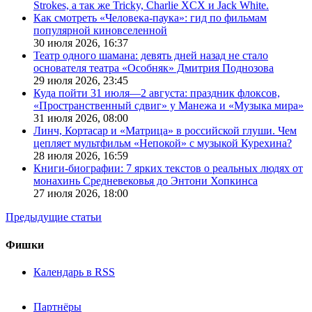
Strokes, а так же Tricky, Charlie XCX и Jack White.
Как смотреть «Человека-паука»: гид по фильмам
популярной киновселенной
30 июля 2026,
16:37
Театр одного шамана: девять дней назад не стало
основателя театра «Особняк» Дмитрия Поднозова
29 июля 2026,
23:45
Куда пойти 31 июля—2 августа: праздник флоксов,
«Пространственный сдвиг» у Манежа и «Музыка мира»
31 июля 2026,
08:00
Линч, Кортасар и «Матрица» в российской глуши. Чем
цепляет мультфильм «Непокой» с музыкой Курехина?
28 июля 2026,
16:59
Книги-биографии: 7 ярких текстов о реальных людях от
монахинь Средневековья до Энтони Хопкинса
27 июля 2026,
18:00
Предыдущие статьи
Фишки
Календарь в RSS
Партнёры