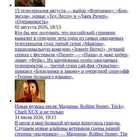
15 телесериалов августа — выбор «Фонтанки»: «Коп-
звезда», новые «Тед Лессо» и «Джек Ричер»,
«Одержимость»
02 августа 2026,
18:53
Кто бы мог подумать, что российский стриминг
вывалит в середине лета одни из самых ожидаемых
телесериалов года: пятый сезон «Мажора»,
паранормальную комедию «Зовите Витю!», лучший
сериал с фестиваля «Пилот» — «Паша» и даже кибер-
драму «Фейк». Из зарубежных особо ожидаемых
телепроектов — третий сезон сай-фая «Укрытие»,
приквел «Блондинки в законе» и очередной спин-офф
«Теории большого взрыва».
Новая музыка июля: Мадонна, Rolling Stones, Tricky,
Charli XCX и не только
31 июля 2026,
19:15
В июле в мир большой музыки вернулись гранды.
Слушаем новые альбомы ветеранов сцены разной
степени «выдержки» — Мадонны, Rolling Stones, The