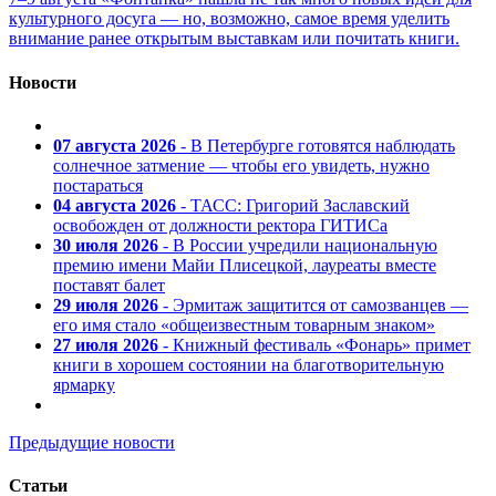
культурного досуга — но, возможно, самое время уделить
внимание ранее открытым выставкам или почитать книги.
Новости
07 августа 2026
- В Петербурге готовятся наблюдать
солнечное затмение — чтобы его увидеть, нужно
постараться
04 августа 2026
- ТАСС: Григорий Заславский
освобожден от должности ректора ГИТИСа
30 июля 2026
- В России учредили национальную
премию имени Майи Плисецкой, лауреаты вместе
поставят балет
29 июля 2026
- Эрмитаж защитится от самозванцев —
его имя стало «общеизвестным товарным знаком»
27 июля 2026
- Книжный фестиваль «Фонарь» примет
книги в хорошем состоянии на благотворительную
ярмарку
Предыдущие новости
Статьи