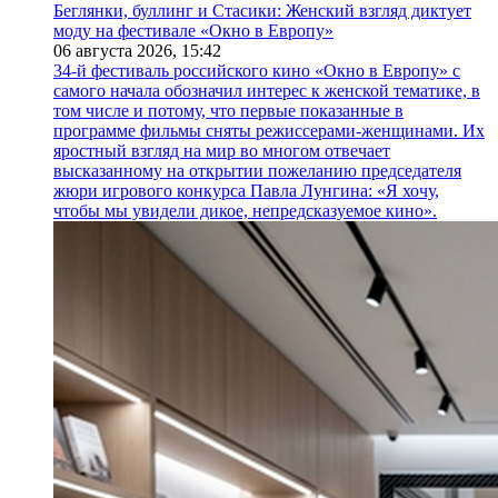
Беглянки, буллинг и Стасики: Женский взгляд диктует
моду на фестивале «Окно в Европу»
06 августа 2026,
15:42
34-й фестиваль российского кино «Окно в Европу» с
самого начала обозначил интерес к женской тематике, в
том числе и потому, что первые показанные в
программе фильмы сняты режиссерами-женщинами. Их
яростный взгляд на мир во многом отвечает
высказанному на открытии пожеланию председателя
жюри игрового конкурса Павла Лунгина: «Я хочу,
чтобы мы увидели дикое, непредсказуемое кино».