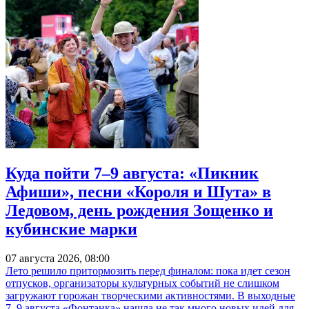
Куда пойти 7–9 августа: «Пикник
Афиши», песни «Короля и Шута» в
Ледовом, день рождения Зощенко и
кубинские марки
07 августа 2026, 08:00
Лето решило притормозить перед финалом: пока идет сезон
отпусков, организаторы культурных событий не слишком
загружают горожан творческими активностями. В выходные
7–9 августа «Фонтанка» нашла не так много новых идей для