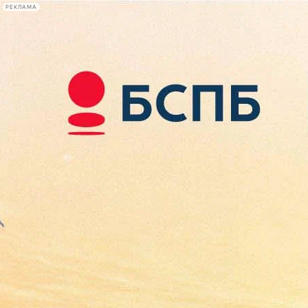
РЕКЛАМА
Афиша Plus
#телегид
Фонтанка.ру
Сегодня:
2026.08.09
06:55
Афиша Plus
кино
спектакли
выставки
концерты
лекции
книги
афиша плюс
новости
+