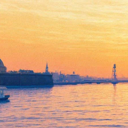
Фильм со Шнуровым выбил
«Довлатова» из лидеров
проката
12 марта 2018,
11:38
Версия для печати
Подведены предварительные и неофициальные итоги
длинных киновыходных — с 8 по 11 марта. Согласно данным
ЕАИС (Единой федеральной автоматизированной
информационной системы сведений о показах фильмов в
кинотеатрах), первую строчку в предпочтениях россиян
заняла комедия «Я худею». Лента с участием Сергея Шнурова,
ради которой исполнительнице главной роли Александре
Бортич пришлось сначала стремительно потолстеть на 20
килограммов, а потом сбрасывать их, собрала 308 миллионов
рублей (по данным других источников — 331).