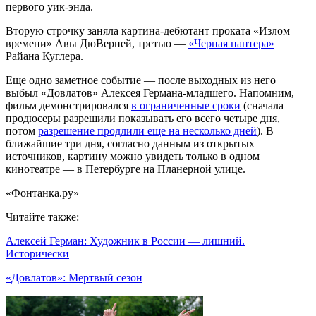
первого уик-энда.
Вторую строчку заняла картина-дебютант проката «Излом
времени» Авы ДюВерней, третью —
«Черная пантера»
Райана Куглера.
Еще одно заметное событие — после выходных из него
выбыл «Довлатов» Алексея Германа-младшего. Напомним,
фильм демонстрировался
в ограниченные сроки
(сначала
продюсеры разрешили показывать его всего четыре дня,
потом
разрешение продлили еще на несколько дней
). В
ближайшие три дня, согласно данным из открытых
источников, картину можно увидеть только в одном
кинотеатре — в Петербурге на Планерной улице.
«Фонтанка.ру»
Читайте также:
Алексей Герман: Художник в России — лишний.
Исторически
«Довлатов»: Мертвый сезон