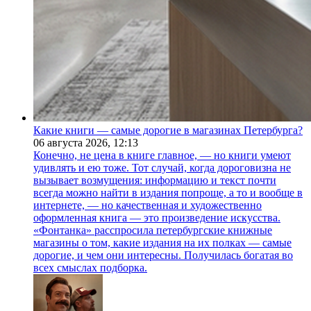
Какие книги — самые дорогие в магазинах Петербурга?
06 августа 2026,
12:13
Конечно, не цена в книге главное, — но книги умеют
удивлять и ею тоже. Тот случай, когда дороговизна не
вызывает возмущения: информацию и текст почти
всегда можно найти в издания попроще, а то и вообще в
интернете, — но качественная и художественно
оформленная книга — это произведение искусства.
«Фонтанка» расспросила петербургские книжные
магазины о том, какие издания на их полках — самые
дорогие, и чем они интересны. Получилась богатая во
всех смыслах подборка.