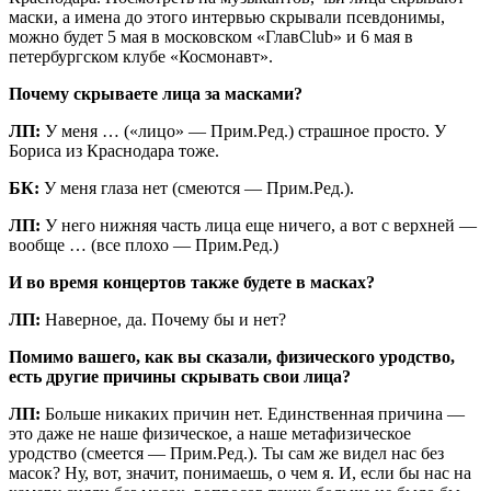
маски, а имена до этого интервью скрывали псевдонимы,
можно будет 5 мая в московском «ГлавClub» и 6 мая в
петербургском клубе «Космонавт».
Почему скрываете лица за масками?
ЛП:
У меня … («лицо» — Прим.Ред.) страшное просто. У
Бориса из Краснодара тоже.
БК:
У меня глаза нет (смеются — Прим.Ред.).
ЛП:
У него нижняя часть лица еще ничего, а вот с верхней —
вообще … (все плохо — Прим.Ред.)
И во время концертов также будете в масках?
ЛП:
Наверное, да. Почему бы и нет?
Помимо вашего, как вы сказали, физического уродство,
есть другие причины скрывать свои лица?
ЛП:
Больше никаких причин нет. Единственная причина —
это даже не наше физическое, а наше метафизическое
уродство (смеется — Прим.Ред.). Ты сам же видел нас без
масок? Ну, вот, значит, понимаешь, о чем я. И, если бы нас на