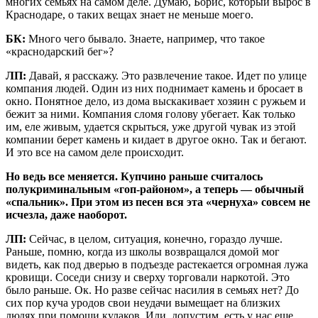
многих семьях на самом деле. Думаю, Борис, который вырос в
Краснодаре, о таких вещах знает не меньше моего.
БК:
Много чего бывало. Знаете, например, что такое
«краснодарский бег»?
ЛП:
Давай, я расскажу. Это развлечение такое. Идет по улице
компания людей. Один из них поднимает камень и бросает в
окно. Понятное дело, из дома выскакивает хозяин с ружьем и
бежит за ними. Компания сломя голову убегает. Как только
им, еле живым, удается скрыться, уже другой чувак из этой
компании берет камень и кидает в другое окно. Так и бегают.
И это все на самом деле происходит.
Но ведь все меняется. Купчино раньше считалось
полукриминальным «гоп-районом», а теперь — обычный
«спальник». При этом из песен вся эта «чернуха» совсем не
исчезла, даже наоборот.
ЛП:
Сейчас, в целом, ситуация, конечно, гораздо лучше.
Раньше, помню, когда из школы возвращался домой мог
видеть, как под дверью в подъезде растекается огромная лужа
кровищи. Соседи снизу и сверху торговали наркотой. Это
было раньше. Ок. Но разве сейчас насилия в семьях нет? До
сих пор куча уродов свои неудачи вымещает на близких
людях при помощи кулаков. Или, допустим, есть у нас еще