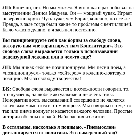
ЛП:
Конечно, нет. Но мы можем. Я вот как-то раз побывал на
выступлении Дениса Мацуева. Он — мощный чувак. Играет
невероятно круто. Чуть хуже, чем Борис, конечно, но все же.
Правда, в зале тогда были какие-то проблемы с вентиляцией.
Было ужасно душно, и я засыпал постоянно.
Вы позиционируете себя как борцы за свободу слова,
которую нам «не гарантирует нам Конституция». Это
свобода слова выражается только в использовании
нецензурной лексики или в чем-то еще?
ЛП:
Мы никак себя не позиционируем. Мы песни поём, а
«позиционируем» только «хейтеров» в коленно-локтевую
позицию. Мы за свободу творчества!
БК:
Свобода слова выражается в возможности говорить то,
что думаешь, на любые актуальные и не очень темы.
Ненормативность высказываний совершенно не является
ключевым моментом в этом вопросе. Мы говорим о том, что
так или иначе волнует и касается каждого человека. Простые
истории обычных людей. Наблюдения из жизни.
В остальном, насколько я понимаю, «Пневмослон»
дистанцируется от политики. Это намеренный ход?