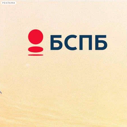
РЕКЛАМА
Афиша Plus
#телегид
Фонтанка.ру
Сегодня:
2026.08.09
14:12
Афиша Plus
кино
спектакли
выставки
концерты
лекции
книги
афиша плюс
новости
+