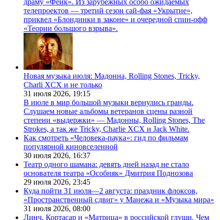
драму «Фейк». Из зарубежных особо ожидаемых
телепроектов — третий сезон сай-фая «Укрытие»,
приквел «Блондинки в законе» и очередной спин-офф
«Теории большого взрыва».
Новая музыка июля: Мадонна, Rolling Stones, Tricky,
Charli XCX и не только
31 июля 2026,
19:15
В июле в мир большой музыки вернулись гранды.
Слушаем новые альбомы ветеранов сцены разной
степени «выдержки» — Мадонны, Rolling Stones, The
Strokes, а так же Tricky, Charlie XCX и Jack White.
Как смотреть «Человека-паука»: гид по фильмам
популярной киновселенной
30 июля 2026,
16:37
Театр одного шамана: девять дней назад не стало
основателя театра «Особняк» Дмитрия Поднозова
29 июля 2026,
23:45
Куда пойти 31 июля—2 августа: праздник флоксов,
«Пространственный сдвиг» у Манежа и «Музыка мира»
31 июля 2026,
08:00
Линч, Кортасар и «Матрица» в российской глуши. Чем