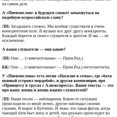
на самом деле.
А «Пневмослон» в будущем сможет замахнуться на
подобную всероссийскую славу?
ЛП:
Загадывать сложно. Мы вообще существуем в очень
конкурентном поле. В музыке все друг другу конкуренты.
Каждый борется за своего слушателя и зрителя. И мы — не
исключение.
А ваши слушатели — они какие?
ЛП:
Они … («замечательные» — Прим.Ред.)
БК:
Они … («замечательные» — Прим.Ред.) интеллигенты.
У «Пневмослона» есть песня «Насилие в семье», где «батя
пьяный устроил мордобой», и другая композиция, про
«Принцессу в трусах с Алиэкспресса». Ваши тексты — это
про вашу жизнь и жизнь ваших слушателей?
ЛП:
Наши песни — наблюдения. Какие-то ситуации
происходили со мной лично, другие наблюдал своими
глазами. Я вырос в Купчино. И знаю, что такая фигня, когда
пьющий батя бьет жену и детей, она реально происходит во