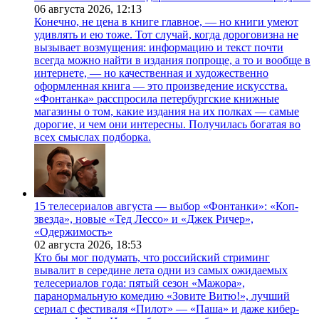
06 августа 2026,
12:13
Конечно, не цена в книге главное, — но книги умеют
удивлять и ею тоже. Тот случай, когда дороговизна не
вызывает возмущения: информацию и текст почти
всегда можно найти в издания попроще, а то и вообще в
интернете, — но качественная и художественно
оформленная книга — это произведение искусства.
«Фонтанка» расспросила петербургские книжные
магазины о том, какие издания на их полках — самые
дорогие, и чем они интересны. Получилась богатая во
всех смыслах подборка.
15 телесериалов августа — выбор «Фонтанки»: «Коп-
звезда», новые «Тед Лессо» и «Джек Ричер»,
«Одержимость»
02 августа 2026,
18:53
Кто бы мог подумать, что российский стриминг
вывалит в середине лета одни из самых ожидаемых
телесериалов года: пятый сезон «Мажора»,
паранормальную комедию «Зовите Витю!», лучший
сериал с фестиваля «Пилот» — «Паша» и даже кибер-