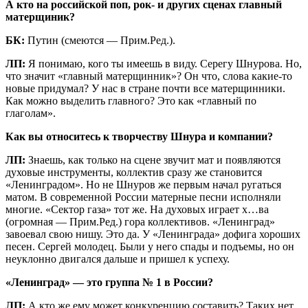
А кто на российской поп, рок- и других сценах главный
матерщиник?
БК:
Путин (смеются — Прим.Ред.).
ЛП:
Я понимаю, кого ты имеешь в виду. Серегу Шнурова. Но,
что значит «главный матерщинник»? Он что, слова какие-то
новые придумал? У нас в стране почти все матерщинники.
Как можно выделить главного? Это как «главный по
глаголам».
Как вы относитесь к творчеству Шнура и компании?
ЛП:
Знаешь, как только на сцене звучит мат и появляются
духовые инструменты, коллектив сразу же становится
«Ленинградом». Но не Шнуров же первым начал ругаться
матом. В современной России матерные песни исполняли
многие. «Сектор газа» тот же. На духовых играет х…ва
(огромная — Прим.Ред.) гора коллективов. «Ленинград»
завоевал свою нишу. Это да. У «Ленинграда» дофига хороших
песен. Сергей молодец. Были у него спады и подъемы, но он
неуклонно двигался дальше и пришел к успеху.
«Ленинград» — это группа № 1 в России?
ЛП:
А кто же ему может конкуренцию составить? Таких нет