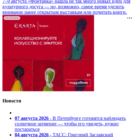
7–9 августа «Фонтанка» нашла не так много новых идей для
культурного досуга — но, возможно, самое время уделить
внимание ранее открытым выставкам или почитать книги.
РЕКЛАМА
Новости
07 августа 2026
- В Петербурге готовятся наблюдать
солнечное затмение — чтобы его увидеть, нужно
постараться
04 августа 2026
- ТАСС: Григорий Заславский