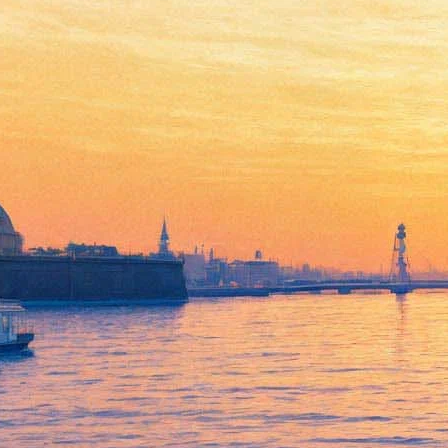
«Пошло все в …, сяду на
коня»