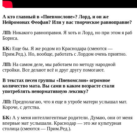
А кто главный в «Пневмослоне»? Лорд, и он же
Нейромонах Феофан? Или у вас творческое равноправие?
ЛП:
Никакого равноправия. Я хоть и Лорд, но при этом я раб
Бориса.
БК:
Еще бы. Я же родом из Краснодара (смеются —
Прим.Ред.). Но, вообще, работать с Лордом очень приятно.
ЛП:
На самом деле, мы работаем по методу народной
стройки. Все делают всё и друг другу помогают.
В текстах песен группы «Пневомслон» огромное
количество мата. Вы сами в каком возрасте стали
употреблять ненормативную лексику?
ЛП:
Предполагаю, что я еще в утробе матери услышал мат.
Короче, с детства.
БК:
А у меня интеллигентные родители. Думаю, они от меня
впервые мат услышали. Краснодар — это же культурная
столица (смеются — Прим.Ред.).