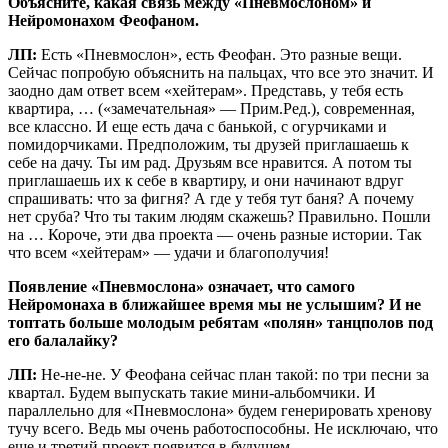
Объясните, какая связь между «Пневмослоном» и
Нейромонахом Феофаном.
ЛП:
Есть «Пневмослон», есть Феофан. Это разные вещи.
Сейчас попробую объяснить на пальцах, что все это значит. И
заодно дам ответ всем «хейтерам». Представь, у тебя есть
квартира, … («замечательная» — Прим.Ред.), современная,
все классно. И еще есть дача с банькой, с огурчиками и
помидорчиками. Предположим, ты друзей приглашаешь к
себе на дачу. Ты им рад. Друзьям все нравится. А потом ты
приглашаешь их к себе в квартиру, и они начинают вдруг
спрашивать: что за фигня? А где у тебя тут баня? А почему
нет сруба? Что ты таким людям скажешь? Правильно. Пошли
на … Короче, эти два проекта — очень разные истории. Так
что всем «хейтерам» — удачи и благополучия!
Появление «Пневмослона» означает, что самого
Нейромонаха в ближайшее время мы не услышим? И не
топтать больше молодым ребятам «полян» танцполов под
его балалайку?
ЛП:
Не-не-не. У Феофана сейчас план такой: по три песни за
квартал. Будем выпускать такие мини-альбомчики. И
параллельно для «Пневмослона» будем генерировать хренову
тучу всего. Ведь мы очень работоспособны. Не исключаю, что
еще и третий проект появится в будущем.