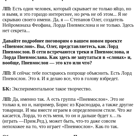
ЛП:
Есть один человек, который скрывает не только яйцо, но
и вымя, и это гораздо интереснее, но речь не об этом... Я не
скрываю своего имени. Да, я — Степанов Олег, создатель
Нейромонаха Феофана, Лорда Пневмослона и не только. Здесь
нет секрета...
Давайте подробнее поговорим о вашем новом проекте
«Пневмослон». Вы, Олег, представляетесь, как Лорд
Пневмослон. В сети встречаются треки и Пневмослона, и
Лорда Пневмослана. Как здесь не запутаться в «слонах» и,
вообще, Пневмослон — это кто или что?
ЛП:
Я сейчас тебе постараюсь попроще объяснить. Есть Лорд
Пневослон. Это я. И я делаю все, что в голову взбредет.
БК:
Экспериментальное такое творчество.
ЛП:
Да, именно так. А есть группа «Пневмослон». Это не
только я, но и, например, Борис из Краснодара, а также другие
товарищи. И мы вместе играем в определенном стиле. Что же
касается, Лорда, то есть меня, то он и дальше будет х…ть
(играть —Прим.Ред.), может быть, что-то даже совсем
непохожее на то, что играет «Пневмослон». Как-то так.