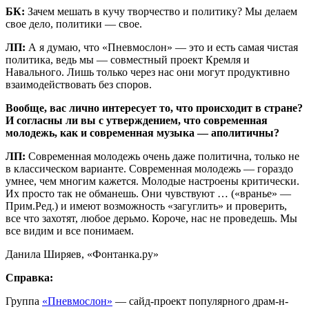
БК:
Зачем мешать в кучу творчество и политику? Мы делаем
свое дело, политики — свое.
ЛП:
А я думаю, что «Пневмослон» — это и есть самая чистая
политика, ведь мы — совместный проект Кремля и
Навального. Лишь только через нас они могут продуктивно
взаимодействовать без споров.
Вообще, вас лично интересует то, что происходит в стране?
И согласны ли вы с утверждением, что современная
молодежь, как и современная музыка — аполитичны?
ЛП:
Современная молодежь очень даже политична, только не
в классическом варианте. Современная молодежь — гораздо
умнее, чем многим кажется. Молодые настроены критически.
Их просто так не обманешь. Они чувствуют … («вранье» —
Прим.Ред.) и имеют возможность «загуглить» и проверить,
все что захотят, любое дерьмо. Короче, нас не проведешь. Мы
все видим и все понимаем.
Данила Ширяев, «Фонтанка.ру»
Справка:
Группа
«Пневмослон»
— сайд-проект популярного драм-н-