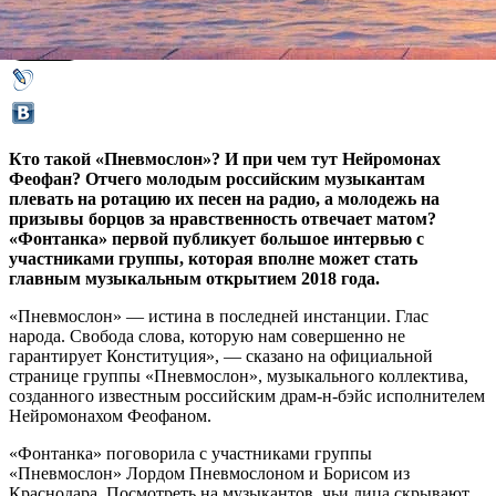
10 марта 2018,
13:37
Версия для печати
Кто такой «Пневмослон»? И при чем тут Нейромонах
Феофан? Отчего молодым российским музыкантам
плевать на ротацию их песен на радио, а молодежь на
призывы борцов за нравственность отвечает матом?
«Фонтанка» первой публикует большое интервью с
участниками группы, которая вполне может стать
главным музыкальным открытием 2018 года.
«Пневмослон» — истина в последней инстанции. Глас
народа. Свобода слова, которую нам совершенно не
гарантирует Конституция», — сказано на официальной
странице группы «Пневмослон», музыкального коллектива,
созданного известным российским драм-н-бэйс исполнителем
Нейромонахом Феофаном.
«Фонтанка» поговорила с участниками группы
«Пневмослон» Лордом Пневмослоном и Борисом из
Краснодара. Посмотреть на музыкантов, чьи лица скрывают