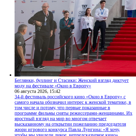
Беглянки, буллинг и Стасики: Женский взгляд диктует
моду на фестивале «Окно в Европу»
06 августа 2026,
15:42
34-й фестиваль российского кино «Окно в Европу» с
самого начала обозначил интерес к женской тематике, в
том числе и потому, что первые показанные в
программе фильмы сняты режиссерами-женщинами. Их
яростный взгляд на мир во многом отвечает
высказанному на открытии пожеланию председателя
жюри игрового конкурса Павла Лунгина: «Я хочу,
чтобы мы увидели дикое, непредсказуемое кино».