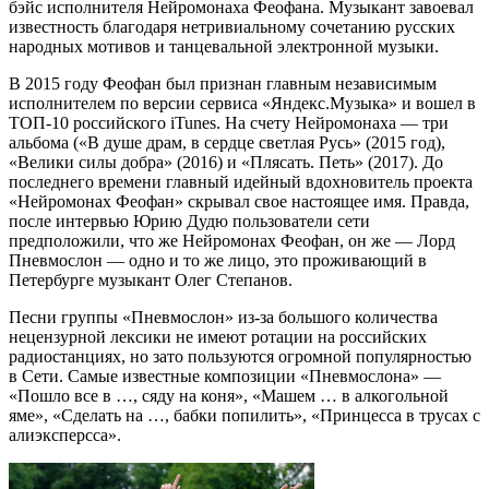
бэйс исполнителя Нейромонаха Феофана. Музыкант завоевал
известность благодаря нетривиальному сочетанию русских
народных мотивов и танцевальной электронной музыки.
В 2015 году Феофан был признан главным независимым
исполнителем по версии сервиса «Яндекс.Музыка» и вошел в
ТОП-10 российского iTunes. На счету Нейромонаха — три
альбома («В душе драм, в сердце светлая Русь» (2015 год),
«Велики силы добра» (2016) и «Плясать. Петь» (2017). До
последнего времени главный идейный вдохновитель проекта
«Нейромонах Феофан» скрывал свое настоящее имя. Правда,
после интервью Юрию Дудю пользователи сети
предположили, что же Нейромонах Феофан, он же — Лорд
Пневмослон — одно и то же лицо, это проживающий в
Петербурге музыкант Олег Степанов.
Песни группы «Пневмослон» из-за большого количества
нецензурной лексики не имеют ротации на российских
радиостанциях, но зато пользуются огромной популярностью
в Сети. Самые известные композиции «Пневмослона» —
«Пошло все в …, сяду на коня», «Машем … в алкогольной
яме», «Сделать на …, бабки попилить», «Принцесса в трусах с
алиэксперсса».