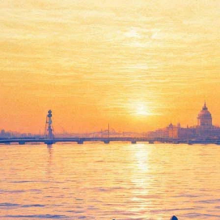
вском, киноэссе Долина и Зем