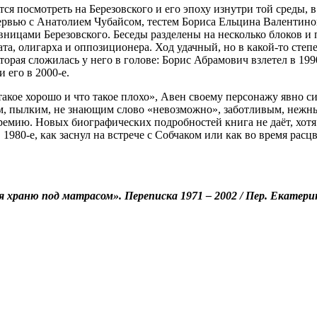
 посмотреть на Березовского и его эпоху изнутри той среды, в 
интервью с Анатолием Чубайсом, тестем Бориса Ельцина Вален
ицами Березовского. Беседы разделены на несколько блоков и 
та, олигарха и оппозиционера. Ход удачный, но в какой-то степ
торая сложилась у него в голове: Борис Абрамович взлетел в 19
 его в 2000-е.
акое хорошо и что такое плохо», Авен своему персонажу явно с
м, пылким, не знающим слово «невозможно», заботливым, нежны
премию. Новых биографических подробностей книга не даёт, хо
 1980-е, как заснул на встрече с Собчаком или как во время р
аню под матрасом». Переписка 1971 – 2002 / Пер. Екатерины Ч