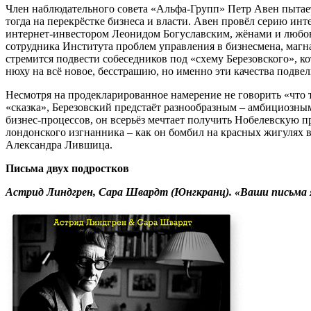
Член наблюдательного совета «Альфа-Групп» Петр Авен пытается
тогда на перекрёстке бизнеса и власти. Авен провёл серию 
интернет-инвестором Леонидом Богуславским, жёнами и любовн
сотрудника Института проблем управления в бизнесмена, магна
стремится подвести собеседников под «схему Березовского», ко
нюху на всё новое, бесстрашию, но именно эти качества подвели
Несмотря на продекларированное намерение не говорить «что т
«сказка», Березовский предстаёт разнообразным – амбициозны
бизнес-процессов, он всерьёз мечтает получить Нобелевскую 
лондонского изгнанника – как он бомбил на красных жигулях в
Александра Лившица.
Письма двух подростков
Астрид Линдгрен, Сара Швардт (Юнгкранц). «Ваши письма я хр