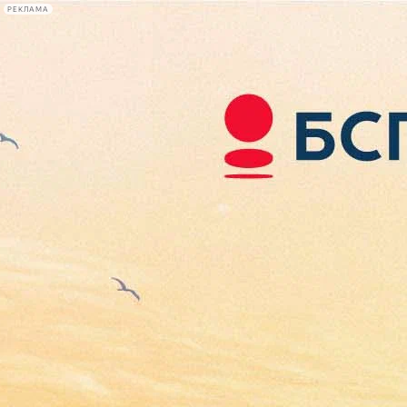
РЕКЛАМА
Афиша Plus
#телегид
Фонтанка.ру
Сегодня:
2026.08.07
05:22
Афиша Plus
кино
спектакли
выставки
концерты
лекции
книги
афиша плюс
новости
+