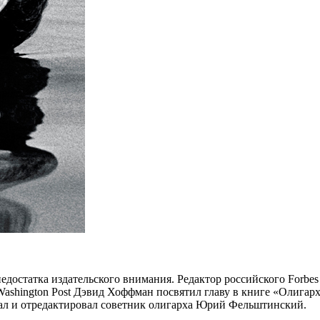
недостатка издательского внимания. Редактор российского Forbe
ashington Post Дэвид Хоффман посвятил главу в книге «Олигархи
ал и отредактировал советник олигарха Юрий Фельштинский.