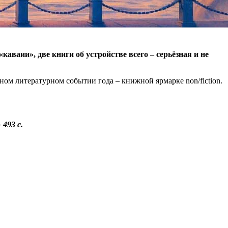
аваии», две книги об устройстве всего – серьёзная и не
ном литературном событии года – книжной ярмарке non/fiction.
493 с.