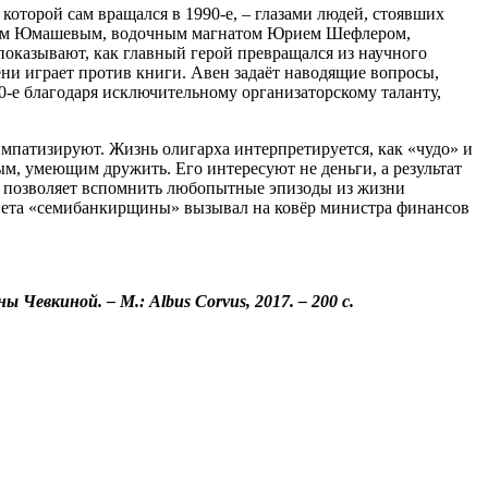
которой сам вращался в 1990-е, – глазами людей, стоявших
тином Юмашевым, водочным магнатом Юрием Шефлером,
показывают, как главный герой превращался из научного
ени играет против книги. Авен задаёт наводящие вопросы,
90-е благодаря исключительному организаторскому таланту,
импатизируют. Жизнь олигарха интерпретируется, как «чудо» и
м, умеющим дружить. Его интересуют не деньги, а результат
тя позволяет вспомнить любопытные эпизоды из жизни
асцвета «семибанкирщины» вызывал на ковёр министра финансов
евкиной. – М.: Albus Corvus, 2017. – 200 c.