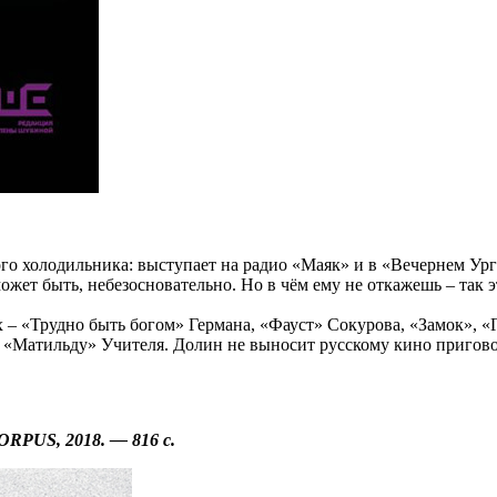
го холодильника: выступает на радио «Маяк» и в «Вечернем Ург
жет быть, небезосновательно. Но в чём ему не откажешь – так э
х – «Трудно быть богом» Германа, «Фауст» Сокурова, «Замок», «
атильду» Учителя. Долин не выносит русскому кино приговор: в 
ORPUS, 2018. — 816 с.