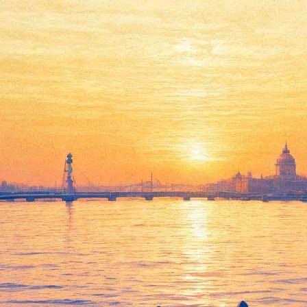
ят комикс об Эрмитаже
ром Хаяо Миядзаки, почему кариатидам приходится нести на св
атели первого в России музейного комикса «Путешествия по Эрм