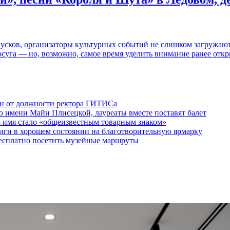
пусков, организаторы культурных событий не слишком загружаю
осуга — но, возможно, самое время уделить внимание ранее отк
ен от должности ректора ГИТИСа
 имени Майи Плисецкой, лауреаты вместе поставят балет
о имя стало «общеизвестным товарным знаком»
ги в хорошем состоянии на благотворительную ярмарку
бесплатно посетить музейные маршруты