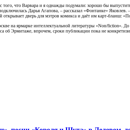
ь с того, что Варвара и я однажды подумали: хорошо бы выпусти
подключилась Дарья Агапова, – рассказал «Фонтанке» Яковлев. –
й открывает дверь для мэтров комикса и даёт им карт-бланш: «По
скве на ярмарке интеллектуальной литературы «Non/fiction». Д
кса об Эрмитаже, впрочем, сроки публикации пока не конкретиз
и», песни «Короля и Шута» в Ледовом, 