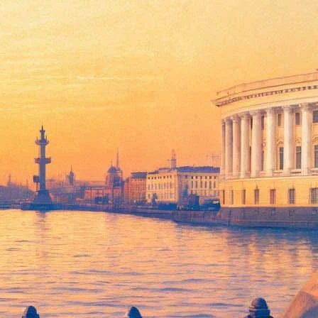
оих головах тяжёлые своды зданий, и отчего библейская
итажу. Царица тюльпанов». Он выйдет в петербургском