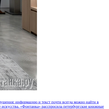
озмущения: информацию и текст почти всегда можно найти в
е искусства. «Фонтанка» расспросила петербургские книжные