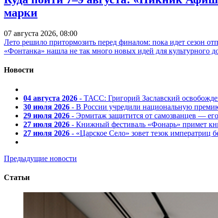
марки
07 августа 2026, 08:00
Лето решило притормозить перед финалом: пока идет сезон от
«Фонтанка» нашла не так много новых идей для культурного д
Новости
04 августа 2026
- ТАСС: Григорий Заславский освобожд
30 июля 2026
- В России учредили национальную премию
29 июля 2026
- Эрмитаж защитится от самозванцев — ег
27 июля 2026
- Книжный фестиваль «Фонарь» примет кни
27 июля 2026
- «Царское Село» зовет тезок императриц 
Предыдущие новости
Статьи