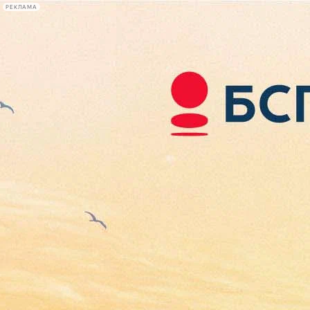
РЕКЛАМА
Афиша Plus
#телегид
Фонтанка.ру
Сегодня:
2026.08.07
13:32
Афиша Plus
кино
спектакли
выставки
концерты
лекции
книги
афиша плюс
новости
+