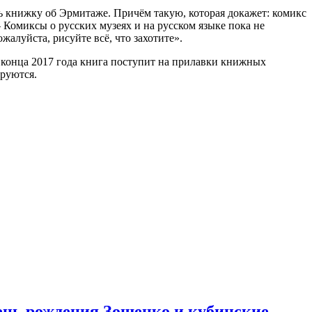
ть книжку об Эрмитаже. Причём такую, которая докажет: комикс
 Комиксы о русских музеях и на русском языке пока не
жалуйста, рисуйте всё, что захотите».
о конца 2017 года книга поступит на прилавки книжных
ируются.
день рождения Зощенко и кубинские