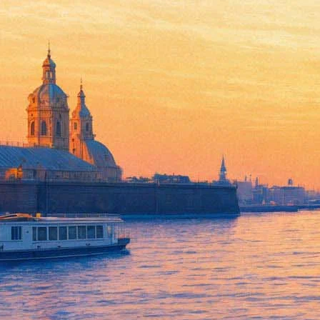
В Петербурге впервые выпуст
13 ноября 2017,
18:24
Версия для печати
Что общего между художником Рембрандтом и японским режиссё
история никогда не заканчивается. Об этом смогут узнать чит
издательстве «Арка» в декабре.