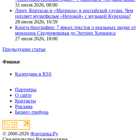
31 июля 2026,
08:00
Линч, Кортасар и «Матрица» в российской глуши. Чем
цепляет мультфильм «Непокой» с музыкой Курехина?
28 июля 2026,
16:59
Книги-биографии: 7 ярких текстов о реальных людях от
монахинь Средневековья до Энтони Хопкинса
27 июля 2026,
18:00
Предыдущие статьи
Фишки
Календарь в RSS
Партнёры
О сайте
Контакты
Реклама
Бизнес-трибуна
© 2000-2026
Фонтанка.Ру
Свидетельство Роскомнадзора