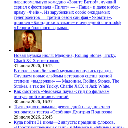
паранормальную комедию «Зовите Витю!», лучший
сериал с фестиваля «Пилот» — «Паша» и даже кибер-
драму «Фейк». Из зарубежных особо ожидаемых
телепроектов — третий сезон сай-фая «Укрытие»,
приквел «Блондинки в законе» и очередной спин-офф
«Теории большого взрыва».
Новая музыка июля: Мадонна, Rolling Stones, Tricky,
Charli XCX и не только
31 июля 2026,
19:15
В июле в мир большой музыки вернулись гранды.
Слушаем новые альбомы ветеранов сцены разной
степени «выдержки» — Мадонны, Rolling Stones, The
Strokes, а так же Tricky, Charlie XCX и Jack White.
Как смотреть «Человека-паука»: гид по фильмам
популярной киновселенной
30 июля 2026,
16:37
Театр одного шамана: девять дней назад не стало
основателя театра «Особняк» Дмитрия Поднозова
29 июля 2026,
23:45
Куда пойти 31 июля—2 августа: праздник флоксов,
«Пространственный сдвиг» у Манежа и «Музыка мира»