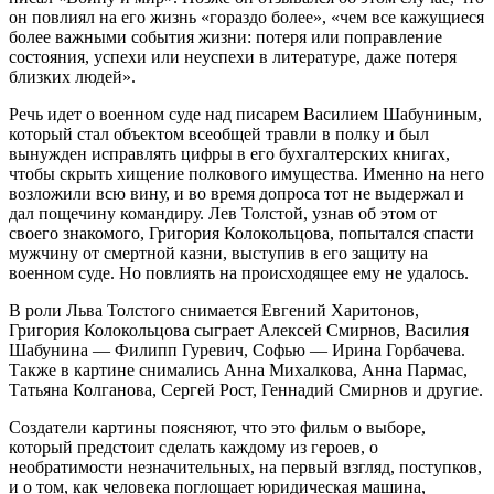
он повлиял на его жизнь «гораздо более», «чем все кажущиеся
более важными события жизни: потеря или поправление
состояния, успехи или неуспехи в литературе, даже потеря
близких людей».
Речь идет о военном суде над писарем Василием Шабуниным,
который стал объектом всеобщей травли в полку и был
вынужден исправлять цифры в его бухгалтерских книгах,
чтобы скрыть хищение полкового имущества. Именно на него
возложили всю вину, и во время допроса тот не выдержал и
дал пощечину командиру. Лев Толстой, узнав об этом от
своего знакомого, Григория Колокольцова, попытался спасти
мужчину от смертной казни, выступив в его защиту на
военном суде. Но повлиять на происходящее ему не удалось.
В роли Льва Толстого снимается Евгений Харитонов,
Григория Колокольцова сыграет Алексей Смирнов, Василия
Шабунина — Филипп Гуревич, Софью — Ирина Горбачева.
Также в картине снимались Анна Михалкова, Анна Пармас,
Татьяна Колганова, Сергей Рост, Геннадий Смирнов и другие.
Создатели картины поясняют, что это фильм о выборе,
который предстоит сделать каждому из героев, о
необратимости незначительных, на первый взгляд, поступков,
и о том, как человека поглощает юридическая машина,