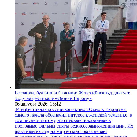
Беглянки, буллинг и Стасики: Женский взгляд диктует
моду на фестивале «Окно в Европу»
06 августа 2026,
15:42
34-й фестиваль российского кино «Окно в Европу» с
самого начала обозначил интерес к женской тематике, в
том числе и потому, что первые показанные в
программе фильмы сняты режиссерами-женщинами. Их
яростный взгляд на мир во многом отвечает
высказанному на открытии пожеланию председателя