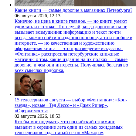
Какие книги — самые дорогие в магазинах Петербурга?
06 августа 2026,
12:13
Конечно, не цена в книге главное, — но книги умеют
удивлять и ею тоже. Тот случай, когда дороговизна не
вызывает возмущения: информацию и текст почти
всегда можно найти в издания попроще, а то и вообще в
интернете, — но качественная и художественно
оформленная книга — это произведение искусства.
«Фонтанка» расспросила петербургские книжные
магазины о том, какие издания на их полках — самые
дорогие, и чем они интересны. Получилась богатая во
всех смыслах подборка.
15 телесериалов августа — выбор «Фонтанки»: «Коп-
звезда», новые «Тед Лессо» и «Джек Ричер»,
«Одержимость»
02 августа 2026,
18:53
Кто бы мог подумать, что российский стриминг
вывалит в середине лета одни из самых ожидаемых
телесериалов года: пятый сезон «Мажора»,