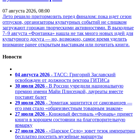
07 августа 2026, 08:00
Лето решило притормозить перед финалом: пока идет сезон
отпусков, организаторы культурных событий не слишком
загружают горожан творческими активностями. В выходные
7–9 августа «Фонтанка» нашла не так много новых идей для
культурного досуга — но, возможно, самое время уделить
внимание ранее открытым выставкам или почитать книги.
Новости
04 августа 2026
- ТАСС: Григорий Заславский
освобожден от должности ректора ГИТИСа
30 июля 2026
- В России учредили национальную
премию имени Майи Плисецкой, лауреаты вместе
поставят балет
29 июля 2026
- Эрмитаж защитится от самозванцев —
его имя стало «общеизвестным товарным знаком»
27 июля 2026
- Книжный фестиваль «Фонарь» примет
книги в хорошем состоянии на благотворительную
ярмарку
27 июля 2026
- «Царское Село» зовет тезок императриц
бесплатно посетить музейные маршруты