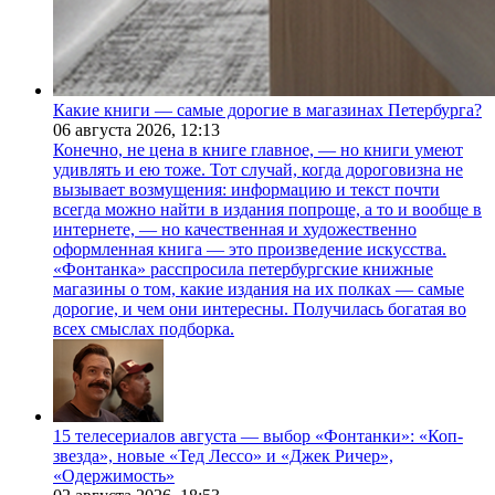
Какие книги — самые дорогие в магазинах Петербурга?
06 августа 2026,
12:13
Конечно, не цена в книге главное, — но книги умеют
удивлять и ею тоже. Тот случай, когда дороговизна не
вызывает возмущения: информацию и текст почти
всегда можно найти в издания попроще, а то и вообще в
интернете, — но качественная и художественно
оформленная книга — это произведение искусства.
«Фонтанка» расспросила петербургские книжные
магазины о том, какие издания на их полках — самые
дорогие, и чем они интересны. Получилась богатая во
всех смыслах подборка.
15 телесериалов августа — выбор «Фонтанки»: «Коп-
звезда», новые «Тед Лессо» и «Джек Ричер»,
«Одержимость»