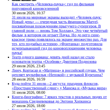
Как смотреть «Человека-паука»: гид по фильмам
популярной киновселенной
30 июля 2026,
16:37
31 июля на мировые экраны выходит «Человек-паук:
Новый день» — очередная часть франшизы Marvel,
посвящённая похождениям прыгучего супергероя. В
главной роли — вновь Том Холланд. Это уже четвёртый
фильм, в котором он играет Паука. Но до него сине-
красное трико появлялось на экране множество раз. Для
тех, кто подзабыл историю, «Фонтанка» подготовила
исчерпывающий гид по киновоплощениям человека-
паука!
Театр одного шамана: девять дней назад не стало
основателя театра «Особняк» Дмитрия Поднозова
29 июля 2026,
23:45
Линч, Кортасар и «Матрица» в российской глуши. Чем
цепляет мультфильм «Непокой» с музыкой Курехина?
28 июля 2026,
16:59
Куда пойти 31 июля—2 августа: праздник флоксов,
«Пространственный сдвиг» у Манежа и «Музыка мира»
31 июля 2026,
08:00
Книги-биографии: 7 ярких текстов о реальных людях от
монахинь Средневековья до Энтони Хопкинса
27 июля 2026,
18:00