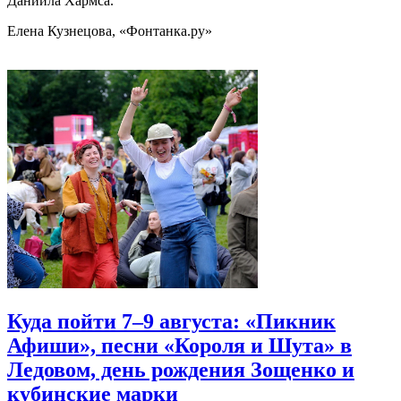
Даниила Хармса.
Елена Кузнецова, «Фонтанка.ру»
Куда пойти 7–9 августа: «Пикник
Афиши», песни «Короля и Шута» в
Ледовом, день рождения Зощенко и
кубинские марки