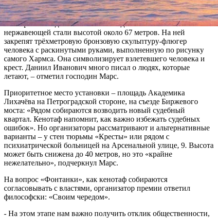
журналист Александр Марс.
– Мы решили сделать памятник видным. Это стела из
нержавеющей стали высотой около 67 метров. На ней
закрепят трёхметровую бронзовую скульптуру-флюгер
человека с раскинутыми руками, выполненную по рисунку
самого Хармса. Она символизирует взлетевшего человека и
крест. Даниил Иванович много писал о людях, которые
летают, – отметил господин Марс.
Приоритетное место установки – площадь Академика
Лихачёва на Петроградской стороне, на съезде Биржевого
моста: «Рядом собираются возводить новый судебный
квартал. Кенотаф напомнит, как важно избежать судебных
ошибок». Но организаторы рассматривают и альтернативные
варианты – у стен тюрьмы «Кресты» или рядом с
психиатрической больницей на Арсенальной улице, 9. Высота
может быть снижена до 40 метров, но это «крайне
нежелательно», подчеркнул Марс.
На вопрос «Фонтанки», как кенотаф собираются
согласовывать с властями, организатор премии ответил
философски: «Своим чередом».
- На этом этапе нам важно получить отклик общественности,