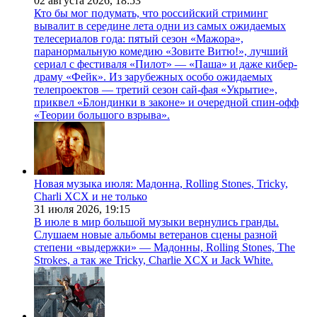
02 августа 2026,
18:53
Кто бы мог подумать, что российский стриминг
вывалит в середине лета одни из самых ожидаемых
телесериалов года: пятый сезон «Мажора»,
паранормальную комедию «Зовите Витю!», лучший
сериал с фестиваля «Пилот» — «Паша» и даже кибер-
драму «Фейк». Из зарубежных особо ожидаемых
телепроектов — третий сезон сай-фая «Укрытие»,
приквел «Блондинки в законе» и очередной спин-офф
«Теории большого взрыва».
Новая музыка июля: Мадонна, Rolling Stones, Tricky,
Charli XCX и не только
31 июля 2026,
19:15
В июле в мир большой музыки вернулись гранды.
Слушаем новые альбомы ветеранов сцены разной
степени «выдержки» — Мадонны, Rolling Stones, The
Strokes, а так же Tricky, Charlie XCX и Jack White.