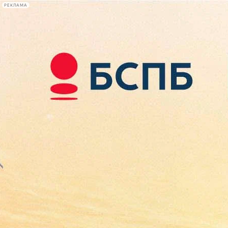
РЕКЛАМА
Афиша Plus
#телегид
Фонтанка.ру
Сегодня:
2026.08.07
14:38
Афиша Plus
кино
спектакли
выставки
концерты
лекции
книги
афиша плюс
новости
+