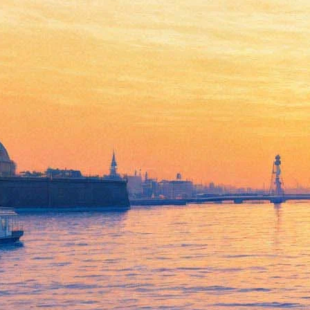
В Петербурге предложили
установить 70-метровый
памятник Хармсу
30 декабря 2016,
13:38
Версия для печати
Писателю-абсурдисту Даниилу Хармсу могут поставить 70-
метровый памятник в Петербурге. Такое предложение 30
декабря озвучил оргкомитет премии Хармса на первой
церемонии её вручения.
Сооружение будет являться кенотафом (от греч. «пустая
могила») – памятником лицу, чьё место захоронения утрачено
или не существует. Причём посвятят конструкцию не только
Хармсу, но и всем деятелям русского авангарда, могилы
которых неизвестны, пообещал глава премии Хармса,