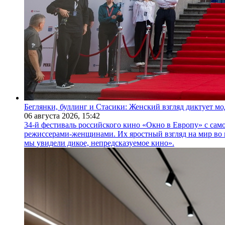
Беглянки, буллинг и Стасики: Женский взгляд диктует м
06 августа 2026,
15:42
34-й фестиваль российского кино «Окно в Европу» с само
режиссерами-женщинами. Их яростный взгляд на мир во 
мы увидели дикое, непредсказуемое кино».