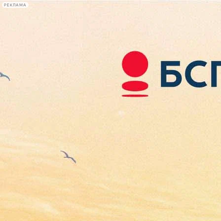
РЕКЛАМА
Афиша Plus
#телегид
Фонтанка.ру
Сегодня:
2026.08.07
17:40
Афиша Plus
кино
спектакли
выставки
концерты
лекции
книги
афиша плюс
новости
+