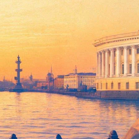
урную премию
я книга «Solar bones» (её название можно перевести, как
кусство, брак, здоровье, гражданский долг и окружающая
ссор Блейк Моррисон.
за произведения, «ломающие шаблоны» и «расширяющие