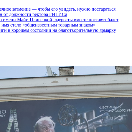
ечное затмение — чтобы его увидеть, нужно постараться
ен от должности ректора ГИТИСа
 имени Майи Плисецкой, лауреаты вместе поставят балет
о имя стало «общеизвестным товарным знаком»
ги в хорошем состоянии на благотворительную ярмарку