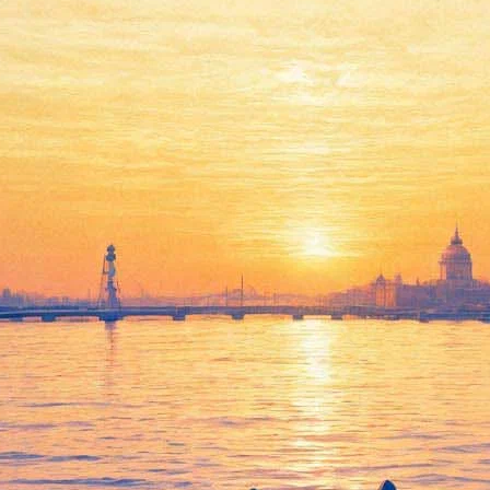
я получил престижную литерат
 из одного предложения и 223 страниц. За это экспериментальна
ию университета Голдсмитс.
лго воскресшего из мёртвых в 2008 году. «Политика, семья, ис
произведении», – объяснил свой выбор председатель жюри, профе
ак получит за неё премию в 10 тысяч фунтов стерлингов.
вою литературную премию он учредил в 2013 году. Её вручают 
ербурга