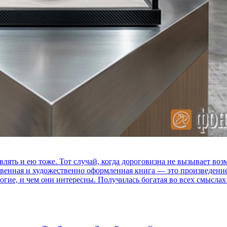
влять и ею тоже. Тот случай, когда дороговизна не вызывает в
ственная и художественно оформленная книга — это произведени
огие, и чем они интересны. Получилась богатая во всех смыслах