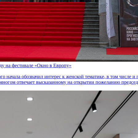
оду на фестивале «Окно в Европу»
го начала обозначил интерес к женской тематике, в том числе 
многом отвечает высказанному на открытии пожеланию председа