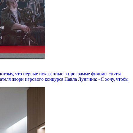
и потому, что первые показанные в программе фильмы сняты
теля жюри игрового конкурса Павла Лунгина: «Я хочу, чтобы