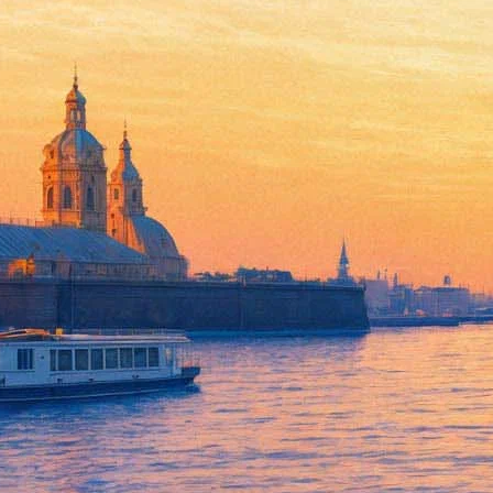
Роман из одного предложени
10 ноября 2016,
15:28
Версия для печати
Ирландский писатель Майк Маккормак написал роман, состоящий
«Солнечные кости») получила престижную литературную прем
Роман посвящён «воспоминаниям» ирландского инженера, ненадо
среда – это лишь некоторые из тем, которые затрагиваются в 
Книга вышла в издательстве Tramp Press, теперь Майк Маккорм
Добавим, что университет Голдсмитс находится в Лондоне, с
возможности» романной формы.
Фонтанка.ру
Проект "Афиша Plus" реализован на средства гранта Санкт-Пет