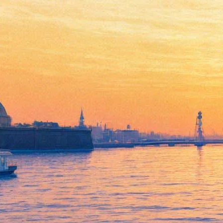
Фильм Германа про
Довлатова выйдет на экраны
в 2017 году
25 августа 2016,
12:20
Версия для печати
По словам кинорежиссера Алексея Германа-младшего, его
фильм, посвященный нескольким дням жизни писателя
Сергея Довлатова в Ленинграде в начале 70-х годов накануне
его отъезда в Эстонию, выйдет на экраны либо весной, либо
осенью 2017 года.
"На данный момент весь материал отснят, мы приступили к
монтажу картины, – сообщил Герман на пресс-конференции,
посвященной народному фестивалю "День Д", который
пройдет в Петербурге со 2 по 4 сентября 2016 года и посвящен