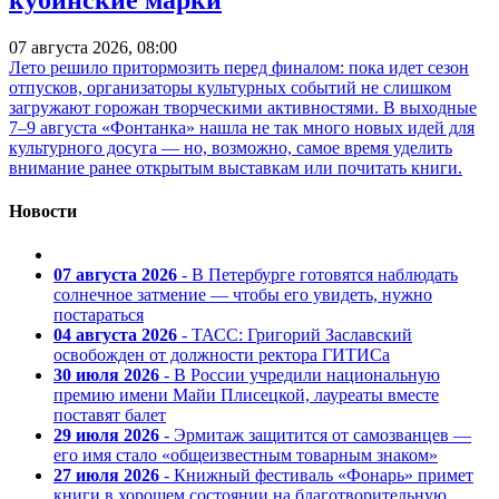
07 августа 2026, 08:00
Лето решило притормозить перед финалом: пока идет сезон
отпусков, организаторы культурных событий не слишком
загружают горожан творческими активностями. В выходные
7–9 августа «Фонтанка» нашла не так много новых идей для
культурного досуга — но, возможно, самое время уделить
внимание ранее открытым выставкам или почитать книги.
Новости
07 августа 2026
- В Петербурге готовятся наблюдать
солнечное затмение — чтобы его увидеть, нужно
постараться
04 августа 2026
- ТАСС: Григорий Заславский
освобожден от должности ректора ГИТИСа
30 июля 2026
- В России учредили национальную
премию имени Майи Плисецкой, лауреаты вместе
поставят балет
29 июля 2026
- Эрмитаж защитится от самозванцев —
его имя стало «общеизвестным товарным знаком»
27 июля 2026
- Книжный фестиваль «Фонарь» примет
книги в хорошем состоянии на благотворительную