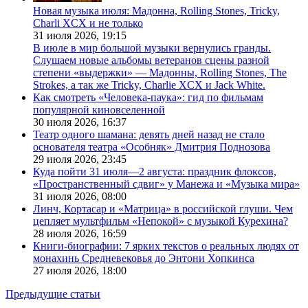
Новая музыка июля: Мадонна, Rolling Stones, Tricky,
Charli XCX и не только
31 июля 2026,
19:15
В июле в мир большой музыки вернулись гранды.
Слушаем новые альбомы ветеранов сцены разной
степени «выдержки» — Мадонны, Rolling Stones, The
Strokes, а так же Tricky, Charlie XCX и Jack White.
Как смотреть «Человека-паука»: гид по фильмам
популярной киновселенной
30 июля 2026,
16:37
Театр одного шамана: девять дней назад не стало
основателя театра «Особняк» Дмитрия Поднозова
29 июля 2026,
23:45
Куда пойти 31 июля—2 августа: праздник флоксов,
«Пространственный сдвиг» у Манежа и «Музыка мира»
31 июля 2026,
08:00
Линч, Кортасар и «Матрица» в российской глуши. Чем
цепляет мультфильм «Непокой» с музыкой Курехина?
28 июля 2026,
16:59
Книги-биографии: 7 ярких текстов о реальных людях от
монахинь Средневековья до Энтони Хопкинса
27 июля 2026,
18:00
Предыдущие статьи