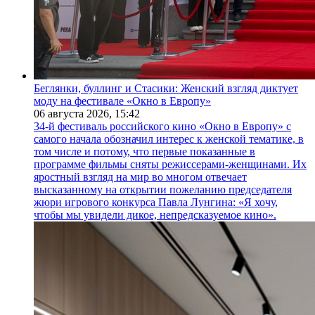
Беглянки, буллинг и Стасики: Женский взгляд диктует
моду на фестивале «Окно в Европу»
06 августа 2026,
15:42
34-й фестиваль российского кино «Окно в Европу» с
самого начала обозначил интерес к женской тематике, в
том числе и потому, что первые показанные в
программе фильмы сняты режиссерами-женщинами. Их
яростный взгляд на мир во многом отвечает
высказанному на открытии пожеланию председателя
жюри игрового конкурса Павла Лунгина: «Я хочу,
чтобы мы увидели дикое, непредсказуемое кино».