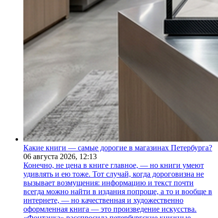
Какие книги — самые дорогие в магазинах Петербурга?
06 августа 2026,
12:13
Конечно, не цена в книге главное, — но книги умеют
удивлять и ею тоже. Тот случай, когда дороговизна не
вызывает возмущения: информацию и текст почти
всегда можно найти в издания попроще, а то и вообще в
интернете, — но качественная и художественно
оформленная книга — это произведение искусства.
«Фонтанка» расспросила петербургские книжные