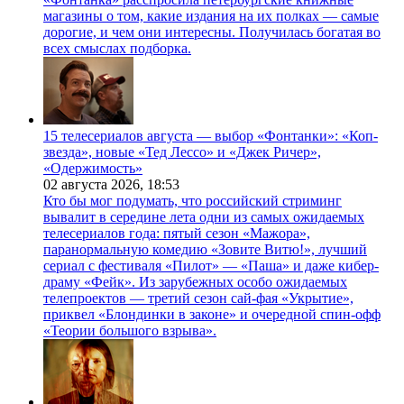
магазины о том, какие издания на их полках — самые
дорогие, и чем они интересны. Получилась богатая во
всех смыслах подборка.
15 телесериалов августа — выбор «Фонтанки»: «Коп-
звезда», новые «Тед Лессо» и «Джек Ричер»,
«Одержимость»
02 августа 2026,
18:53
Кто бы мог подумать, что российский стриминг
вывалит в середине лета одни из самых ожидаемых
телесериалов года: пятый сезон «Мажора»,
паранормальную комедию «Зовите Витю!», лучший
сериал с фестиваля «Пилот» — «Паша» и даже кибер-
драму «Фейк». Из зарубежных особо ожидаемых
телепроектов — третий сезон сай-фая «Укрытие»,
приквел «Блондинки в законе» и очередной спин-офф
«Теории большого взрыва».