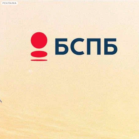
РЕКЛАМА
Афиша Plus
#телегид
Фонтанка.ру
Сегодня:
2026.08.08
21:26
Афиша Plus
кино
спектакли
выставки
концерты
лекции
книги
афиша плюс
новости
+