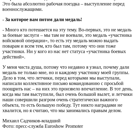
Это была абсолютно рабочая поездка – выступление перед
военнослужащими.
- За которое вам потом дали медаль!
- Много кто потешается на эту тему. Во-первых, это не медаль
за боевые заслуги – мы там не воевали, это медаль «участника
войсковой операции», то есть эту медаль можно выдать
поварам и всем тем, кто был там, потому что они тоже
участники. Ни у кого из нас нет статуса «участника боевых
действий».
У меня чиста душа, потому что недавно я узнал, почему дали
медаль не только мне, но и каждому участнику моей группы.
Дело в том, что летчики, перед которыми мы выступали,
написали коллективное письмо командованию с просьбой
поощрить нас – на них это произвело впечатление. В тот день,
когда мы там выступили, был очень большой вылет, и летчики
наши совершили разгром очень стратегически важного
объекта, то есть большую победу. Тут никто наградами не
хвалится, но я считаю, что мы занимались правым делом.
Михаил Садчиков-младший
Фото: пресс-служба Euroshow Promoter