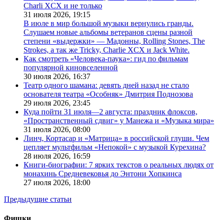
Charli XCX и не только
31 июля 2026,
19:15
В июле в мир большой музыки вернулись гранды.
Слушаем новые альбомы ветеранов сцены разной
степени «выдержки» — Мадонны, Rolling Stones, The
Strokes, а так же Tricky, Charlie XCX и Jack White.
Как смотреть «Человека-паука»: гид по фильмам
популярной киновселенной
30 июля 2026,
16:37
Театр одного шамана: девять дней назад не стало
основателя театра «Особняк» Дмитрия Поднозова
29 июля 2026,
23:45
Куда пойти 31 июля—2 августа: праздник флоксов,
«Пространственный сдвиг» у Манежа и «Музыка мира»
31 июля 2026,
08:00
Линч, Кортасар и «Матрица» в российской глуши. Чем
цепляет мультфильм «Непокой» с музыкой Курехина?
28 июля 2026,
16:59
Книги-биографии: 7 ярких текстов о реальных людях от
монахинь Средневековья до Энтони Хопкинса
27 июля 2026,
18:00
Предыдущие статьи
Фишки