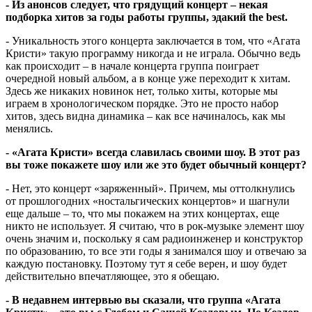
- Из анонсов следует, что грядущий концерт – некая
подборка хитов за годы работы группы, эдакий the best.
- Уникальность этого концерта заключается в том, что «Агата
Кристи» такую программу никогда и не играла. Обычно ведь
как происходит – в начале концерта группа поиграет
очередной новый альбом, а в конце уже переходит к хитам.
Здесь же никаких новинок нет, только хиты, которые мы
играем в хронологическом порядке. Это не просто набор
хитов, здесь видна динамика – как все начиналось, как мы
менялись.
- «Агата Кристи» всегда славилась своими шоу. В этот раз
вы тоже покажете шоу или же это будет обычный концерт?
- Нет, это концерт «заряженный». Причем, мы оттолкнулись
от прошлогодних «ностальгических концертов» и шагнули
еще дальше – то, что мы покажем на этих концертах, еще
никто не использует. Я считаю, что в рок-музыке элемент шоу
очень значим и, поскольку я сам радиоинженер и конструктор
по образованию, то все эти годы я занимался шоу и отвечаю за
каждую постановку. Поэтому тут я себе верен, и шоу будет
действительно впечатляющее, это я обещаю.
- В недавнем интервью вы сказали, что группа «Агата