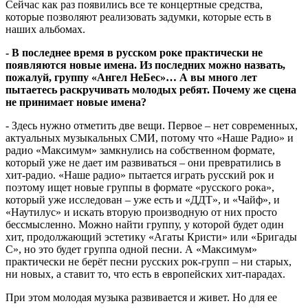
Сейчас как раз появились все те концертные средства,
которые позволяют реализовать задумки, которые есть в
наших альбомах.
- В последнее время в русском роке практически не
появляются новые имена. Из последних можно назвать,
пожалуй, группу «Ангел НеБес»… А вы много лет
пытаетесь раскручивать молодых ребят. Почему же сцена
не принимает новые имена?
- Здесь нужно отметить две вещи. Первое – нет современных,
актуальных музыкальных СМИ, потому что «Наше Радио» и
радио «Максимум» замкнулись на собственном формате,
который уже не дает им развиваться – они превратились в
хит-радио. «Наше радио» пытается играть русский рок и
поэтому ищет новые группы в формате «русского рока»,
который уже исследован – уже есть и «ДДТ», и «Чайф», и
«Наутилус» и искать вторую производную от них просто
бессмысленно. Можно найти группу, у которой будет один
хит, продолжающий эстетику «Агаты Кристи» или «Бригады
С», но это будет группа одной песни. А «Максимум»
практически не берёт песни русских рок-групп – ни старых,
ни новых, а ставит то, что есть в европейских хит-парадах.
При этом молодая музыка развивается и живет. Но для ее