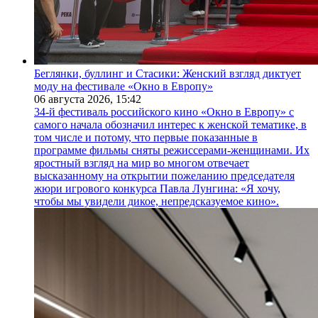
Беглянки, буллинг и Стасики: Женский взгляд диктует
моду на фестивале «Окно в Европу»
06 августа 2026,
15:42
34-й фестиваль российского кино «Окно в Европу» с
самого начала обозначил интерес к женской тематике, в
том числе и потому, что первые показанные в
программе фильмы сняты режиссерами-женщинами. Их
яростный взгляд на мир во многом отвечает
высказанному на открытии пожеланию председателя
жюри игрового конкурса Павла Лунгина: «Я хочу,
чтобы мы увидели дикое, непредсказуемое кино».