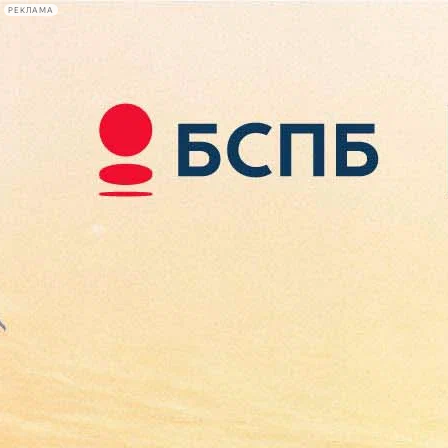
РЕКЛАМА
Афиша Plus
#телегид
Фонтанка.ру
Сегодня:
2026.08.07
21:28
Афиша Plus
кино
спектакли
выставки
концерты
лекции
книги
афиша плюс
новости
+