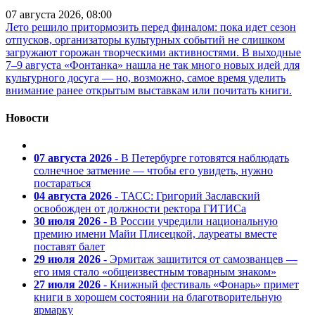
07 августа 2026, 08:00
Лето решило притормозить перед финалом: пока идет сезон
отпусков, организаторы культурных событий не слишком
загружают горожан творческими активностями. В выходные
7–9 августа «Фонтанка» нашла не так много новых идей для
культурного досуга — но, возможно, самое время уделить
внимание ранее открытым выставкам или почитать книги.
Новости
07 августа 2026
- В Петербурге готовятся наблюдать
солнечное затмение — чтобы его увидеть, нужно
постараться
04 августа 2026
- ТАСС: Григорий Заславский
освобожден от должности ректора ГИТИСа
30 июля 2026
- В России учредили национальную
премию имени Майи Плисецкой, лауреаты вместе
поставят балет
29 июля 2026
- Эрмитаж защитится от самозванцев —
его имя стало «общеизвестным товарным знаком»
27 июля 2026
- Книжный фестиваль «Фонарь» примет
книги в хорошем состоянии на благотворительную
ярмарку