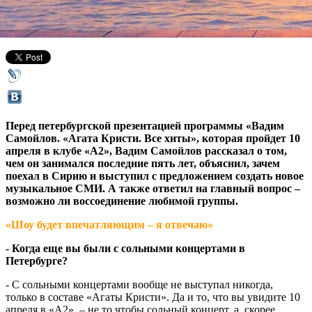
09 апреля 2016,
15:17
Версия для печати
Перед петербургской презентацией программы «Вадим
Самойлов. «Агата Кристи. Все хиты», которая пройдет 10
апреля в клубе «А2», Вадим Самойлов рассказал о том,
чем он занимался последние пять лет, объяснил, зачем
поехал в Сирию и выступил с предложением создать новое
музыкальное СМИ. А также ответил на главный вопрос –
возможно ли воссоединение любимой группы.
«Шоу будет впечатляющим – я отвечаю»
- Когда еще вы были с сольными концертами в
Петербурге?
- С сольными концертами вообще не выступал никогда,
только в составе «Агаты Кристи». Да и то, что вы увидите 10
апреля в «А2», – не то чтобы сольный концерт, а, скорее,