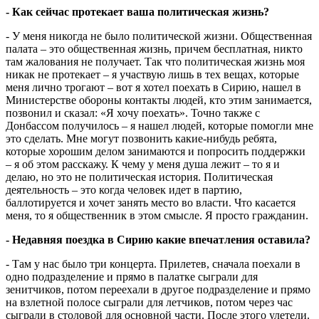
- Как сейчас протекает ваша политическая жизнь?
- У меня никогда не было политической жизни. Общественная
палата – это общественная жизнь, причем бесплатная, никто
там жалования не получает. Так что политическая жизнь моя
никак не протекает – я участвую лишь в тех вещах, которые
меня лично трогают – вот я хотел поехать в Сирию, нашел в
Министерстве обороны контакты людей, кто этим занимается,
позвонил и сказал: «Я хочу поехать». Точно также с
Донбассом получилось – я нашел людей, которые помогли мне
это сделать. Мне могут позвонить какие-нибудь ребята,
которые хорошим делом занимаются и попросить поддержки
– я об этом расскажу. К чему у меня душа лежит – то я и
делаю, но это не политическая история. Политическая
деятельность – это когда человек идет в партию,
баллотируется и хочет занять место во власти. Что касается
меня, то я общественник в этом смысле. Я просто гражданин.
- Недавняя поездка в Сирию какие впечатления оставила?
- Там у нас было три концерта. Прилетев, сначала поехали в
одно подразделение и прямо в палатке сыграли для
зенитчиков, потом переехали в другое подразделение и прямо
на взлетной полосе сыграли для летчиков, потом через час
сыграли в столовой для основной части. После этого улетели.