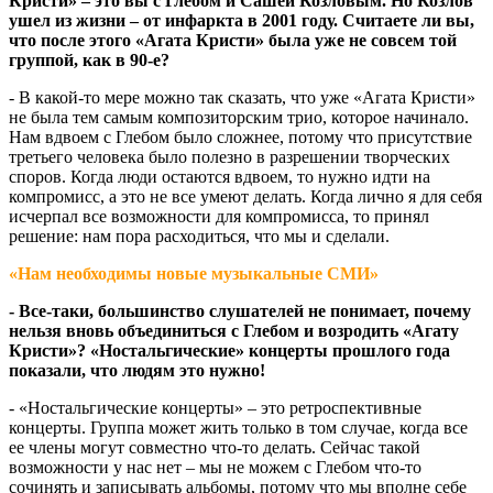
Кристи» – это вы с Глебом и Сашей Козловым. Но Козлов
ушел из жизни – от инфаркта в 2001 году. Считаете ли вы,
что после этого «Агата Кристи» была уже не совсем той
группой, как в 90-е?
- В какой-то мере можно так сказать, что уже «Агата Кристи»
не была тем самым композиторским трио, которое начинало.
Нам вдвоем с Глебом было сложнее, потому что присутствие
третьего человека было полезно в разрешении творческих
споров. Когда люди остаются вдвоем, то нужно идти на
компромисс, а это не все умеют делать. Когда лично я для себя
исчерпал все возможности для компромисса, то принял
решение: нам пора расходиться, что мы и сделали.
«Нам необходимы новые музыкальные СМИ»
- Все-таки, большинство слушателей не понимает, почему
нельзя вновь объединиться с Глебом и возродить «Агату
Кристи»? «Ностальгические» концерты прошлого года
показали, что людям это нужно!
- «Ностальгические концерты» – это ретроспективные
концерты. Группа может жить только в том случае, когда все
ее члены могут совместно что-то делать. Сейчас такой
возможности у нас нет – мы не можем с Глебом что-то
сочинять и записывать альбомы, потому что мы вполне себе