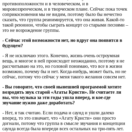
противоположности и в человеческом, и в
мировоззренческом, и в творческом плане. Сейчас пока точек
соприкосновения мы не видим, поэтому было бы нечестно
сказать, что группа реанимируется, что она живая. Какой-то
такой реюнион, чтобы сыграть концерт со старыми песнями –
это не возрождение группы.
- Сейчас этой возможности нет, но вдруг она появится в
будущем?
- Я не исключаю этого. Конечно, жизнь очень остроумная
вещь, и многое в ней происходит неожиданно, поэтому я не
рассчитываю на это, но головой понимаю, что все в жизни
возможно, почему бы и нет. Когда-нибудь, может быть, но не
сейчас, потому что сейчас у меня такого желания совсем нет.
- Вы говорите, что своей нынешней программой хотите
возродить звук старой «Агаты Кристи». Не считаете ли
вы, что музыка за эти годы ушла вперед, и кое-где
звучание нужно даже доработать?
- Нет, я так считаю. Если подача и саунд и ушли далеко
вперед, то это означает, что «Агату Кристи» они просто
догнали, потому что группа в смысле звучания и концепции
саунда всегда была впереди всех остальных на три-пять лет.