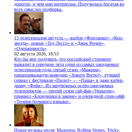
дорогие, и чем они интересны. Получилась богатая во
всех смыслах подборка.
15 телесериалов августа — выбор «Фонтанки»: «Коп-
звезда», новые «Тед Лессо» и «Джек Ричер»,
«Одержимость»
02 августа 2026,
18:53
Кто бы мог подумать, что российский стриминг
вывалит в середине лета одни из самых ожидаемых
телесериалов года: пятый сезон «Мажора»,
паранормальную комедию «Зовите Витю!», лучший
сериал с фестиваля «Пилот» — «Паша» и даже кибер-
драму «Фейк». Из зарубежных особо ожидаемых
телепроектов — третий сезон сай-фая «Укрытие»,
приквел «Блондинки в законе» и очередной спин-офф
«Теории большого взрыва».
Новая музыка июля: Мадонна, Rolling Stones, Tricky,