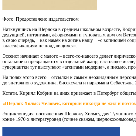
Фото: Предоставлено издательством
Наткнувшись на Шерлока в среднем школьном возрасте, Кобрин т
дедукцией, интригами, афоризмами и туповатым другом Ватсо
в свою очередь, – как намёк на жизнь нашу – «с вопиющей с
классификациям не поддающихся».
Эссеист начинает с малого – всего-то-навсего делает лиричес
остальное и превращаются в отдельный жанр, настоящее иссле
гувернантки тут выступают «агентами модерна», а письмо, пр
На полях этого всего – отсылки к самым неожиданным персонаж
до эпатажного художника, бисексуала и наркомана Себастьяна 
Кстати, Кирилл Кобрин на днях приезжает в Петербург общать
«Шерлок Холмс: Человек, который никогда не жил и поэтом
Энциклопедия, посвященная Шерлоку Холмсу, для Туманного 
конце 1970-х литературовед (точнее скажем, шерлокохолмсовед