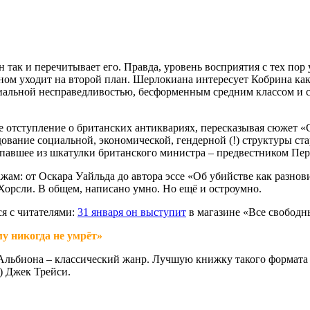
ак и перечитывает его. Правда, уровень восприятия с тех пор у
ном уходит на второй план. Шерлокиана интересует Кобрина ка
оциальной несправедливостью, бесформенным средним классом и
кое отступление о британских антиквариях, пересказывая сюжет 
дование социальной, экономической, гендерной (!) структуры с
опавшее из шкатулки британского министра – предвестником Пе
ам: от Оскара Уайльда до автора эссе «Об убийстве как разнов
Хорсли. В общем, написано умно. Но ещё и остроумно.
ся с читателями:
31 января он выступит
в магазине «Все свободн
у никогда не умрёт»
Альбиона – классический жанр. Лучшую книжку такого формат
) Джек Трейси.