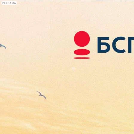
РЕКЛАМА
Афиша Plus
#телегид
Фонтанка.ру
Сегодня:
2026.08.07
10:36
Афиша Plus
кино
спектакли
выставки
концерты
лекции
книги
афиша плюс
новости
+