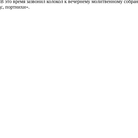
. В это время зазвонил колокол к вечернему молитвенному собра
с, портнихи».