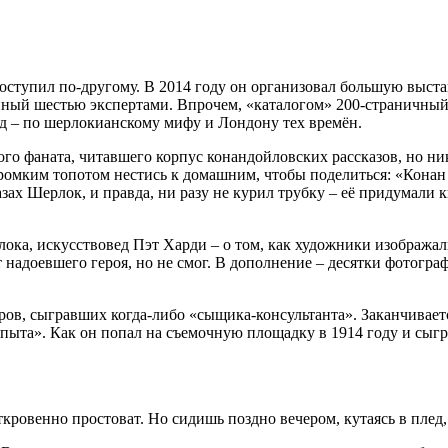
поступил по-другому. В 2014 году он организовал большую выст
енный шестью экспертами. Впрочем, «каталогом» 200-страничный
ид – по шерлокианскому мифу и Лондону тех времён.
го фаната, читавшего корпус конандойловских рассказов, но ник
 громким топотом нестись к домашним, чтобы поделиться: «Кона
сказах Шерлок, и правда, ни разу не курил трубку – её придумал
ка, искусствовед Пэт Харди – о том, как художники изображал
 надоевшего героя, но не смог. В дополнение – десятки фотогра
ров, сыгравших когда-либо «сыщика-консультанта». Заканчивает
опыта». Как он попал на съемочную площадку в 1914 году и сыгр
кровенно простоват. Но сидишь поздно вечером, кутаясь в плед, 