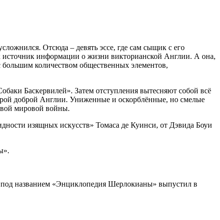
сложнился. Отсюда – девять эссе, где сам сыщик с его
к источник информации о жизни викторианской Англии. А она,
 с большим количеством общественных элементов,
«Собаки Баскервилей». Затем отступления вытесняют собой всё
тарой доброй Англии. Униженные и оскорблённые, но смелые
рвой мировой войны.
идности изящных искусств» Томаса де Куинси, от Дэвида Боуи
ы».
а под названием «Энциклопедия Шерлокианы» выпустил в