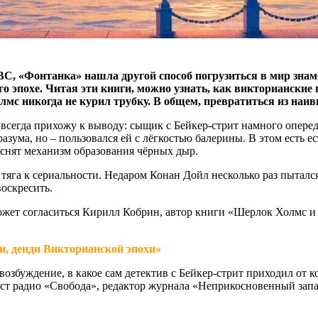
, «Фонтанка» нашла другой способ погрузиться в мир знаме
о эпохе. Читая эти книги, можно узнать, как викторианские
олмс никогда не курил трубку. В общем, превратиться из наи
сегда прихожу к выводу: сыщик с Бейкер-стрит намного оперед
зума, но – пользовался ей с лёгкостью балерины. В этом есть е
ъяснят механизм образования чёрных дыр.
га к сериальности. Недаром Конан Дойл несколько раз пытался 
оскресить.
ожет согласиться Кирилл Кобрин, автор книги «Шерлок Холмс и
и, денди Викторианской эпохи»
збуждение, в какое сам детектив с Бейкер-стрит приходил от ко
ист радио «Свобода», редактор журнала «Неприкосновенный запа