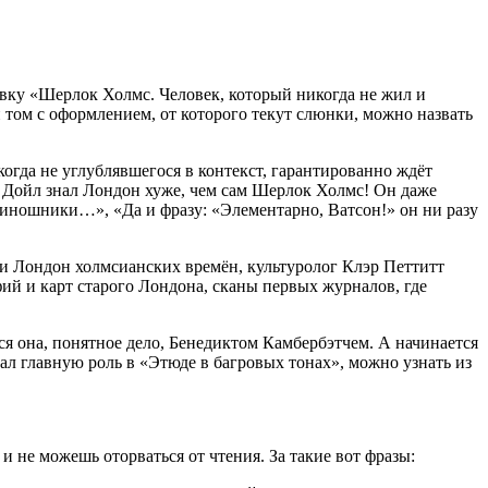
авку «Шерлок Холмс. Человек, который никогда не жил и
 том с оформлением, от которого текут слюнки, можно назвать
огда не углублявшегося в контекст, гарантированно ждёт
н Дойл знал Лондон хуже, чем сам Шерлок Холмс! Он даже
и киношники…», «Да и фразу: «Элементарно, Ватсон!» он ни разу
и Лондон холмсианских времён, культуролог Клэр Петтитт
фий и карт старого Лондона, сканы первых журналов, где
ся она, понятное дело, Бенедиктом Камбербэтчем. А начинается
ал главную роль в «Этюде в багровых тонах», можно узнать из
и не можешь оторваться от чтения. За такие вот фразы: