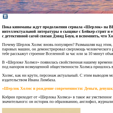
Пока киноманы ждут продолжения сериала «Шерлок» на BBC
интеллектуальной литературы о сыщике с Бейкер-стрит и ег
с детективной сагой связан Дэвид Боуи, и вспомнить, что Х
Почему Шерлок Холмс вновь популярен? Размышляя над этим, в
паровых машин, он демонстрировал сверхмощь человеческого ра
тебе расскажут строение Вселенной за час или за 10 минут об
В «Шерлоке Холмсе» появилась свойственная нашему времени тя
под напором возмущенной общественности Холмса пришлось в
Холмс, как ни крути, персонаж актуальный. С этим выводом м
издательством Ивана Лимбаха.
«Шерлок Холмс и рождение современности: Деньги, девушк
Кобрин приходит от «Шерлока Холмса» в такое же умственное во
значительного: он историк по образованию, англофил, журнал