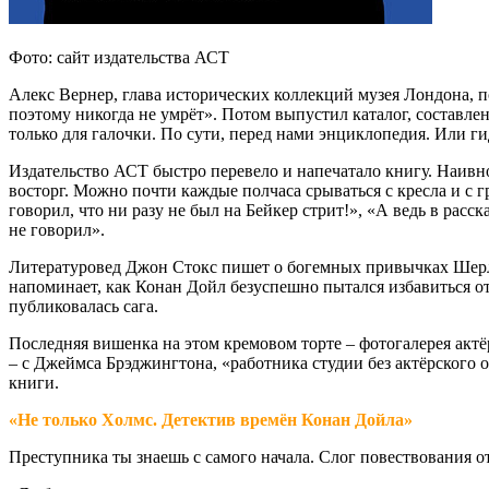
Фото: сайт издательства АСТ
Алекс Вернер, глава исторических коллекций музея Лондона, 
поэтому никогда не умрёт». Потом выпустил каталог, составл
только для галочки. По сути, перед нами энциклопедия. Или г
Издательство АСТ быстро перевело и напечатало книгу. Наивно
восторг. Можно почти каждые полчаса срываться с кресла и с
говорил, что ни разу не был на Бейкер стрит!», «А ведь в рас
не говорил».
Литературовед Джон Стокс пишет о богемных привычках Шерло
напоминает, как Конан Дойл безуспешно пытался избавиться от
публиковалась сага.
Последняя вишенка на этом кремовом торте – фотогалерея актё
– с Джеймса Брэджингтона, «работника студии без актёрского 
книги.
«Не только Холмс. Детектив времён Конан Дойла»
Преступника ты знаешь с самого начала. Слог повествования от