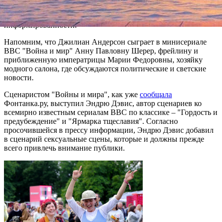
Андерсон уехала. Правда, до того она не отказалась
сфотографироваться с поклонниками, удивляясь их
информированности.
Напомним, что Джилиан Андерсон сыграет в минисериале
BBC "Война и мир" Анну Павловну Шерер, фрейлину и
приближенную императрицы Марии Федоровны, хозяйку
модного салона, где обсуждаются политические и светские
новости.
Сценаристом "Войны и мира", как уже
сообщала
Фонтанка.ру, выступил Эндрю Дэвис, автор сценариев ко
всемирно известным сериалам BBC по классике – "Гордость и
предубеждение" и "Ярмарка тщеславия". Согласно
просочившейся в прессу информации, Эндрю Дэвис добавил
в сценарий сексуальные сцены, которые и должны прежде
всего привлечь внимание публики.