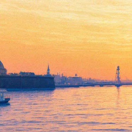
Агент Скалли прилетела в
Петербург для съемок в
"Войне и мире"
01 февраля 2015,
23:55
Версия для печати
Согласно информации в СМИ и социальных сетях,
британская актриса Джиллиан Андерсон, исполнительница
роли агента Скалли в популярном сериале "X-files" 1 февраля
прилетела в Петербург для участия в съемках сериала BBC
"Война и мир" по роману Льва Толстого.
Кинозвезда воспользовалась обычным рейсом одной из
известных авиакомпаний. С собой у актрисы было три
чемодана. Молодой человек, встретивший ее в аэропорту,
оказался также и шофером тойоты, на которой госпожа