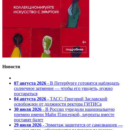
Новости
07 августа 2026
- В Петербурге готовятся наблюдать
солнечное затмение — чтобы его увидеть, нужно
постараться
04 августа 2026
- ТАСС: Григорий Заславский
освобожден от должности ректора ГИТИСа
30 июля 2026
- В России учредили национальную
премию имени Майи Плисецкой, лауреаты вместе
поставят балет
29 июля 2026
- Эрмитаж защитится от самозванцев —