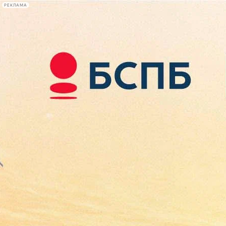
РЕКЛАМА
Афиша Plus
#телегид
Фонтанка.ру
Сегодня:
2026.08.10
08:08
Афиша Plus
кино
спектакли
выставки
концерты
лекции
книги
афиша плюс
новости
+