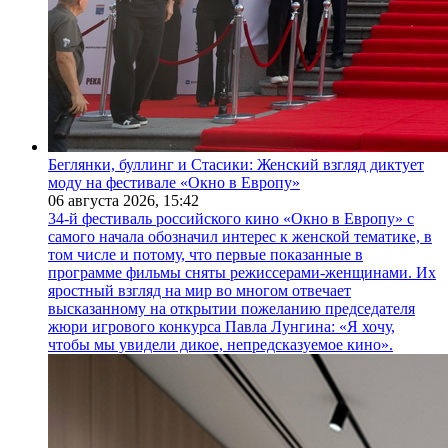
Беглянки, буллинг и Стасики: Женский взгляд диктует
моду на фестивале «Окно в Европу»
06 августа 2026,
15:42
34-й фестиваль российского кино «Окно в Европу» с
самого начала обозначил интерес к женской тематике, в
том числе и потому, что первые показанные в
программе фильмы сняты режиссерами-женщинами. Их
яростный взгляд на мир во многом отвечает
высказанному на открытии пожеланию председателя
жюри игрового конкурса Павла Лунгина: «Я хочу,
чтобы мы увидели дикое, непредсказуемое кино».