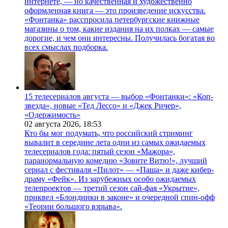
интернете, — но качественная и художественно
оформленная книга — это произведение искусства.
«Фонтанка» расспросила петербургские книжные
магазины о том, какие издания на их полках — самые
дорогие, и чем они интересны. Получилась богатая во
всех смыслах подборка.
15 телесериалов августа — выбор «Фонтанки»: «Коп-
звезда», новые «Тед Лессо» и «Джек Ричер»,
«Одержимость»
02 августа 2026,
18:53
Кто бы мог подумать, что российский стриминг
вывалит в середине лета одни из самых ожидаемых
телесериалов года: пятый сезон «Мажора»,
паранормальную комедию «Зовите Витю!», лучший
сериал с фестиваля «Пилот» — «Паша» и даже кибер-
драму «Фейк». Из зарубежных особо ожидаемых
телепроектов — третий сезон сай-фая «Укрытие»,
приквел «Блондинки в законе» и очередной спин-офф
«Теории большого взрыва».