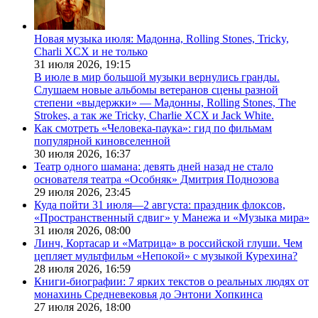
Новая музыка июля: Мадонна, Rolling Stones, Tricky,
Charli XCX и не только
31 июля 2026,
19:15
В июле в мир большой музыки вернулись гранды.
Слушаем новые альбомы ветеранов сцены разной
степени «выдержки» — Мадонны, Rolling Stones, The
Strokes, а так же Tricky, Charlie XCX и Jack White.
Как смотреть «Человека-паука»: гид по фильмам
популярной киновселенной
30 июля 2026,
16:37
Театр одного шамана: девять дней назад не стало
основателя театра «Особняк» Дмитрия Поднозова
29 июля 2026,
23:45
Куда пойти 31 июля—2 августа: праздник флоксов,
«Пространственный сдвиг» у Манежа и «Музыка мира»
31 июля 2026,
08:00
Линч, Кортасар и «Матрица» в российской глуши. Чем
цепляет мультфильм «Непокой» с музыкой Курехина?
28 июля 2026,
16:59
Книги-биографии: 7 ярких текстов о реальных людях от
монахинь Средневековья до Энтони Хопкинса
27 июля 2026,
18:00