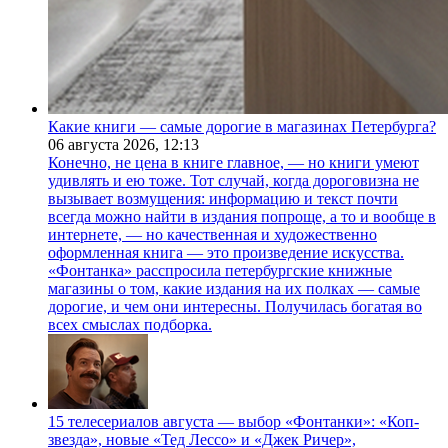
Какие книги — самые дорогие в магазинах Петербурга?
06 августа 2026,
12:13
Конечно, не цена в книге главное, — но книги умеют
удивлять и ею тоже. Тот случай, когда дороговизна не
вызывает возмущения: информацию и текст почти
всегда можно найти в издания попроще, а то и вообще в
интернете, — но качественная и художественно
оформленная книга — это произведение искусства.
«Фонтанка» расспросила петербургские книжные
магазины о том, какие издания на их полках — самые
дорогие, и чем они интересны. Получилась богатая во
всех смыслах подборка.
15 телесериалов августа — выбор «Фонтанки»: «Коп-
звезда», новые «Тед Лессо» и «Джек Ричер»,