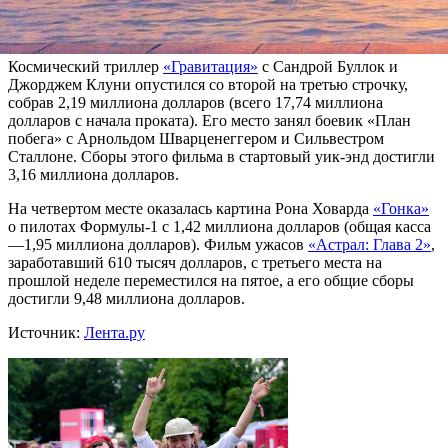
«Оскар» в номинации «Лучший фильм на иностранном
языке».
Космический триллер
«Гравитация»
с Сандрой Буллок и
Джорджем Клуни опустился со второй на третью строчку,
собрав 2,19 миллиона долларов (всего 17,74 миллиона
долларов с начала проката). Его место занял боевик «План
побега» с Арнольдом Шварценеггером и Сильвестром
Сталлоне. Сборы этого фильма в стартовый уик-энд достигли
3,16 миллиона долларов.
На четвертом месте оказалась картина Рона Ховарда
«Гонка»
о пилотах Формулы-1 с 1,42 миллиона долларов (общая касса
—1,95 миллиона долларов). Фильм ужасов
«Астрал: Глава 2»
,
заработавший 610 тысяч долларов, с третьего места на
прошлой неделе переместился на пятое, а его общие сборы
достигли 9,48 миллиона долларов.
Источник:
Лента.ру