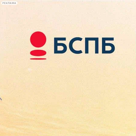
РЕКЛАМА
Афиша Plus
#телегид
Фонтанка.ру
Сегодня:
2026.08.08
17:49
Афиша Plus
кино
спектакли
выставки
концерты
лекции
книги
афиша плюс
новости
+