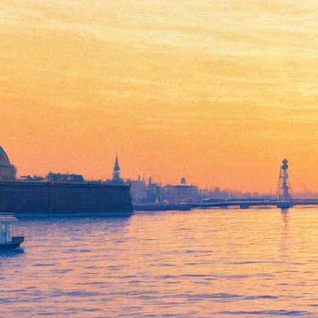
"Сталинград" удержал
лидерство в российском
кинопрокате
22 октября 2013,
00:15
Версия для печати
Драма Федора Бондарчука
«Сталинград»
сохранила лидерство
в российском прокате, заработав за выходные 17-20 октября
11,75 миллиона долларов.
Общие сборы первой в истории российского кино картины в
формате IMAX 3D с начала проката составили 33,8 миллиона
долларов. Ранее сообщалось, что 10-13 октября «Сталинград»
установил абсолютный рекорд для сборов отечественной
картины в премьерные выходные. Картина, действие которой
разворачивается в 1942 году, вошла в список претендентов на