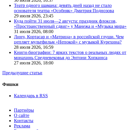
30 июля 2026,
16:37
Театр одного шамана: девять дней назад не стало
основателя театра «Особняк» Дмитрия Поднозова
29 июля 2026,
23:45
Куда пойти 31 июля—2 августа: праздник флоксов,
«Пространственный сдвиг» у Манежа и «Музыка мира»
31 июля 2026,
08:00
Линч, Кортасар и «Матрица» в российской глуши. Чем
цепляет мультфильм «Непокой» с музыкой Курехина?
28 июля 2026,
16:59
Книги-биографии: 7 ярких текстов о реальных людях от
монахинь Средневековья до Энтони Хопкинса
27 июля 2026,
18:00
Предыдущие статьи
Фишки
Календарь в RSS
Партнёры
О сайте
Контакты
Реклама