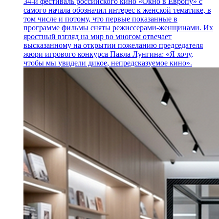
34-й фестиваль российского кино «Окно в Европу» с
самого начала обозначил интерес к женской тематике, в
том числе и потому, что первые показанные в
программе фильмы сняты режиссерами-женщинами. Их
яростный взгляд на мир во многом отвечает
высказанному на открытии пожеланию председателя
жюри игрового конкурса Павла Лунгина: «Я хочу,
чтобы мы увидели дикое, непредсказуемое кино».