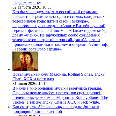
«Одержимость»
02 августа 2026,
18:53
Кто бы мог подумать, что российский стриминг
вывалит в середине лета одни из самых ожидаемых
телесериалов года: пятый сезон «Мажора»,
паранормальную комедию «Зовите Витю!», лучший
сериал с фестиваля «Пилот» — «Паша» и даже кибер-
драму «Фейк». Из зарубежных особо ожидаемых
телепроектов — третий сезон сай-фая «Укрытие»,
приквел «Блондинки в законе» и очередной спин-офф
«Теории большого взрыва».
Новая музыка июля: Мадонна, Rolling Stones, Tricky,
Charli XCX и не только
31 июля 2026,
19:15
В июле в мир большой музыки вернулись гранды.
Слушаем новые альбомы ветеранов сцены разной
степени «выдержки» — Мадонны, Rolling Stones, The
Strokes, а так же Tricky, Charlie XCX и Jack White.
Как смотреть «Человека-паука»: гид по фильмам
популярной киновселенной