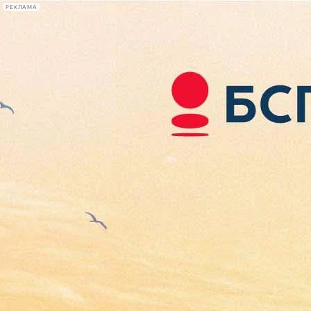
РЕКЛАМА
Афиша Plus
#телегид
Фонтанка.ру
Сегодня:
2026.08.06
23:23
Афиша Plus
кино
спектакли
выставки
концерты
лекции
книги
афиша плюс
новости
+