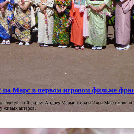
 на Марс в первом игровом фильме фр
риключенческий фильм Андрея Мармонтова и Ильи Максимова «
у живых актеров.