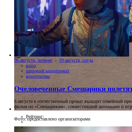
06 августа, четверг
-
19 августа, среда
кино
широкий кинопрокат
кинотеатры
Очеловеченные Смешарики полетят
6 августа в отечественный прокат выходит семейный п
фильм по «Смешарикам», совместивший анимацию и игр
Рейтинг:
Фото: предоставлено организаторами