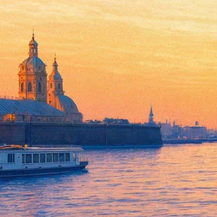
На фестивале сакуры в Ботани
13 мая 2017, суббота
-
14 мая 2017, воскресенье
Версия для печати