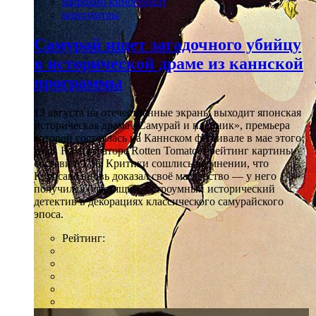
широкий кинопрокат
кинотеатры
Самурай ищет загадочного убийцу
в исторической драме из каннской
программы
13 августа на отечественные экраны выходит японская
историческая драма «Самурай и пленник», премьера
которой состоялась на Каннском фестивале в мае этого
года. На агрегаторе Rotten Tomatoes рейтинг картины
составил 97%. Критики сошлись во мнении, что
Куросава вновь доказал своё мастерство — у него
получился блестящий, остроумный исторический
детектив в декорациях классического самурайского
эпоса.
Рейтинг: