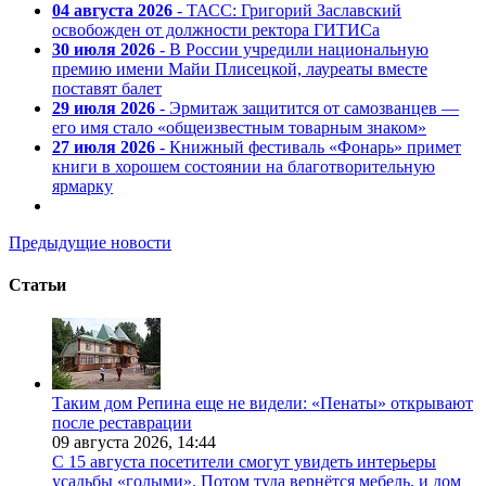
04 августа 2026
- ТАСС: Григорий Заславский
освобожден от должности ректора ГИТИСа
30 июля 2026
- В России учредили национальную
премию имени Майи Плисецкой, лауреаты вместе
поставят балет
29 июля 2026
- Эрмитаж защитится от самозванцев —
его имя стало «общеизвестным товарным знаком»
27 июля 2026
- Книжный фестиваль «Фонарь» примет
книги в хорошем состоянии на благотворительную
ярмарку
Предыдущие новости
Статьи
Таким дом Репина еще не видели: «Пенаты» открывают
после реставрации
09 августа 2026,
14:44
С 15 августа посетители смогут увидеть интерьеры
усадьбы «голыми». Потом туда вернётся мебель, и дом