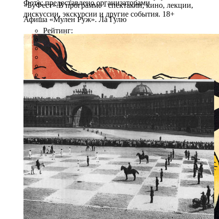
Фото: предоставлено организаторами
«БуФест».В программе - спектакли, кино, лекции,
дискуссии, экскурсии и другие события. 18+
Афиша «Мулен Руж». Ла Гулю
Рейтинг: