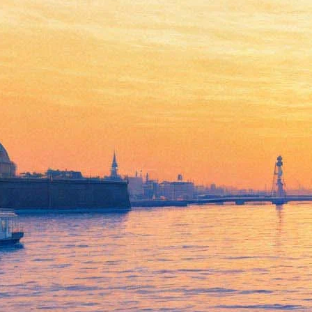
Петербуржцам покажут
литографии Анри Тулуз-
Лотрека