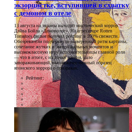
экзорцистке, вступившей в схватку
с демоном в отеле
13 августа на экраны выходит мистический хоррор
Дэйва Бойла «Демонолог». На агрегаторе Rotten
Tomatoes фильм получил рейтинг в 100% свежести.
Обозреватели подчеркнули выверенный ритм картины,
сочетание жутких и эмоциональных моментов и
высококлассную игру исполнительницы главной роли
— что в итоге, с их точки зрения, дало
завораживающий, высококачественный образец
японского хоррора о призраках.
Рейтинг: