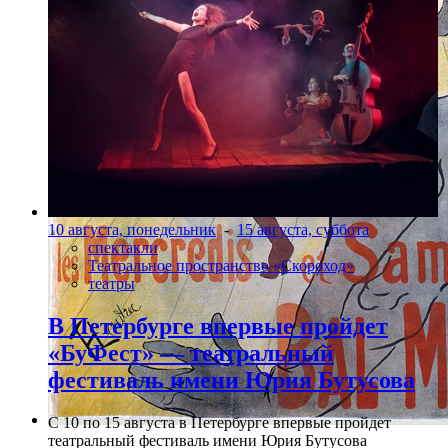
10 августа, понедельник
-
15 августа, суббота
спектакли
Театральное пространство «Скороход»
театры
В Петербурге впервые пройдет
«БуФест» — театральный
фестиваль имени Юрия Бутусова
С 10 по 15 августа в Петербурге впервые пройдет
театральный фестиваль имени Юрия Бутусова