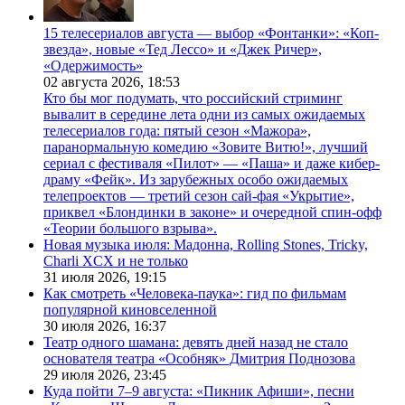
15 телесериалов августа — выбор «Фонтанки»: «Коп-
звезда», новые «Тед Лессо» и «Джек Ричер»,
«Одержимость»
02 августа 2026,
18:53
Кто бы мог подумать, что российский стриминг
вывалит в середине лета одни из самых ожидаемых
телесериалов года: пятый сезон «Мажора»,
паранормальную комедию «Зовите Витю!», лучший
сериал с фестиваля «Пилот» — «Паша» и даже кибер-
драму «Фейк». Из зарубежных особо ожидаемых
телепроектов — третий сезон сай-фая «Укрытие»,
приквел «Блондинки в законе» и очередной спин-офф
«Теории большого взрыва».
Новая музыка июля: Мадонна, Rolling Stones, Tricky,
Charli XCX и не только
31 июля 2026,
19:15
Как смотреть «Человека-паука»: гид по фильмам
популярной киновселенной
30 июля 2026,
16:37
Театр одного шамана: девять дней назад не стало
основателя театра «Особняк» Дмитрия Поднозова
29 июля 2026,
23:45
Куда пойти 7–9 августа: «Пикник Афиши», песни