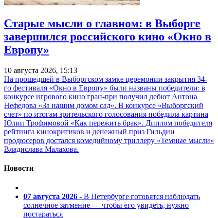
Старые мысли о главном: в Выборге
завершился российского кино «Окно в
Европу»
10 августа 2026, 15:13
На прошедшей в Выборгском замке церемонии закрытия 34-
го фестиваля «Окно в Европу» были названы победители: в
конкурсе игрового кино гран-при получил дебют Антона
Нефедова «За нашим домом сад». В конкурсе «Выборгский
счет» по итогам зрительского голосования победила картина
Юлии Трофимовой «Как пережить брак». Диплом победителя
рейтинга кинокритиков и денежный приз Гильдии
продюсеров достался комедийному триллеру «Темные мысли»
Владислава Малахова.
Новости
07 августа 2026
- В Петербурге готовятся наблюдать
солнечное затмение — чтобы его увидеть, нужно
постараться