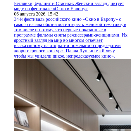
Беглянки, буллинг и Стасики: Женский взгляд диктует
моду на фестивале «Окно в Европу»
06 августа 2026,
15:42
34-й фестиваль российского кино «Окно в Европу» с
самого начала обозначил интерес к женской тематике, в
том числе и потому, что первые показанные в
программе фильмы сняты режиссерами-женщинами. Их
яростный взгляд на мир во многом отвечает
высказанному на открытии пожеланию председателя
жюри игрового конкурса Павла Лунгина: «Я хочу,
чтобы мы увидели дикое, непредсказуемое кино».