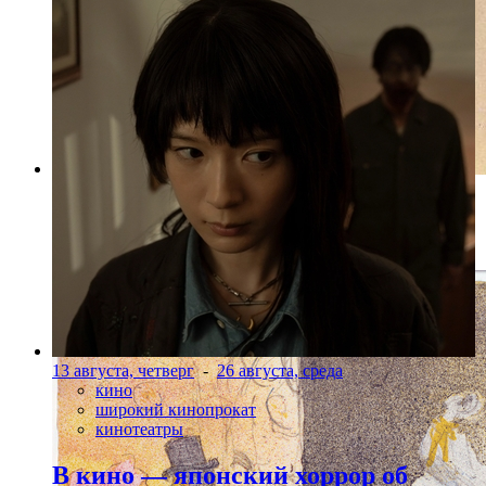
Фото: предоставлено организаторами
В «Мулен Руж». Ла Гулю и её сестра
13 августа, четверг
-
26 августа, среда
кино
широкий кинопрокат
кинотеатры
В кино — японский хоррор об