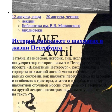
12 августа, среда
-
20 августа, четверг
лекции
Библиотека им. В.В. Маяковского
библиотеки
Историк расскажет о шахматах в
жизни Петербурга
Татьяна Ивановская, историк, гид, исследователь и
популяризатор истории шахмат в Петербурге, автор
проекта «Шахматный Петербург», расскажет, где в
городе за шахматной доской могли сойтись люди из
разных сословий, как шахматы перебирались из дворцов
и особняков в трактиры, а затем и в клубы, и почему
шахматной столицей России стал именно Петербург. А
на другой лекции посмотрим на шахматную партию как
на текст.
Рейтинг: