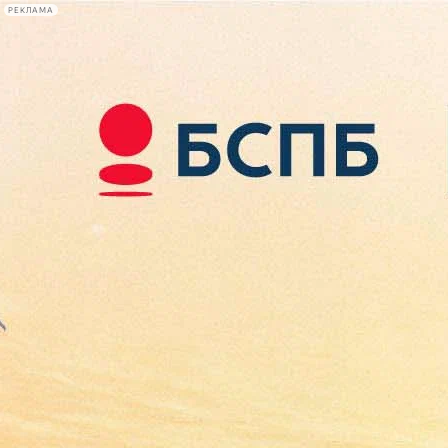
РЕКЛАМА
Афиша Plus
#телегид
Фонтанка.ру
Сегодня:
2026.08.10
22:10
Афиша Plus
кино
спектакли
выставки
концерты
лекции
книги
афиша плюс
новости
+