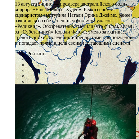
13 августа в кино — премьера австралийского боди-
хоррора «Ешь. Молись. Худей». Режиссером и
сценаристом выступила Натали Эрика Джеймс, ранее
заявившая о себе успешным фильмом ужасов
«Реликвия». Обозреватели отметили, что фильм, вслед
за «Субстанцией» Корали Фаржа, умело затрагивает
тревоги эпохи, увлеченной препаратами для похудения,
и попадает прямо в цель своими пугающими сценами.
Рейтинг: