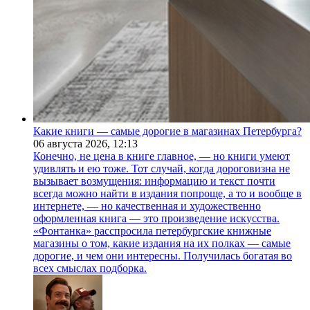
Какие книги — самые дорогие в магазинах Петербурга?
06 августа 2026,
12:13
Конечно, не цена в книге главное, — но книги умеют
удивлять и ею тоже. Тот случай, когда дороговизна не
вызывает возмущения: информацию и текст почти
всегда можно найти в издания попроще, а то и вообще в
интернете, — но качественная и художественно
оформленная книга — это произведение искусства.
«Фонтанка» расспросила петербургские книжные
магазины о том, какие издания на их полках — самые
дорогие, и чем они интересны. Получилась богатая во
всех смыслах подборка.