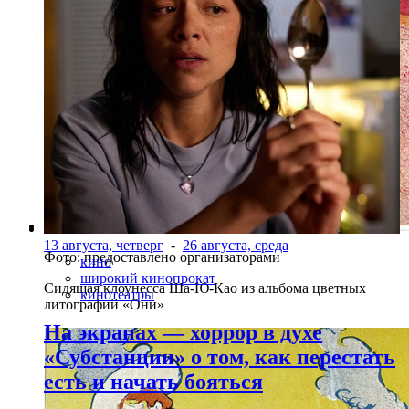
13 августа, четверг
-
26 августа, среда
Фото: предоставлено организаторами
кино
широкий кинопрокат
Сидящая клоунесса Ша-Ю-Као из альбома цветных
кинотеатры
литографий «Они»
На экранах — хоррор в духе
«Субстанции» о том, как перестать
есть и начать бояться