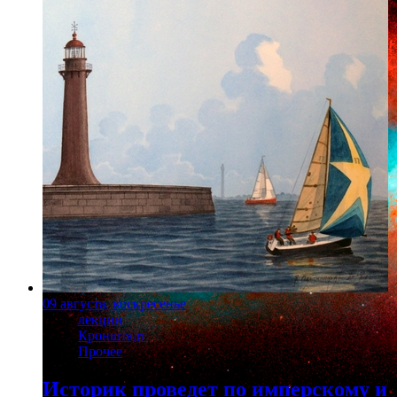
09 августа, воскресенье
лекции
Кронштадт
Прочее
Историк проведет по имперскому и