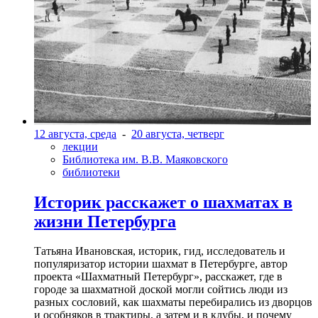
12 августа, среда
-
20 августа, четверг
лекции
Библиотека им. В.В. Маяковского
библиотеки
Историк расскажет о шахматах в
жизни Петербурга
Татьяна Ивановская, историк, гид, исследователь и
популяризатор истории шахмат в Петербурге, автор
проекта «Шахматный Петербург», расскажет, где в
городе за шахматной доской могли сойтись люди из
разных сословий, как шахматы перебирались из дворцов
и особняков в трактиры, а затем и в клубы, и почему