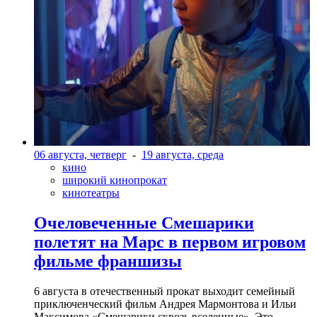
06 августа, четверг
-
19 августа, среда
кино
широкий кинопрокат
кинотеатры
Очеловеченные Смешарики
полетят на Марс в первом игровом
фильме франшизы
6 августа в отечественный прокат выходит семейный
приключенческий фильм Андрея Мармонтова и Ильи
Максимова «Смешарики сквозь вселенные». Это