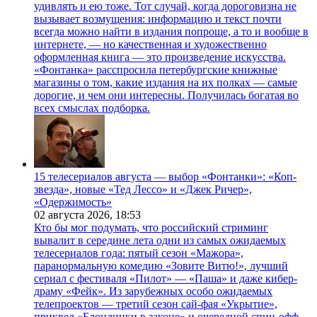
удивлять и ею тоже. Тот случай, когда дороговизна не
вызывает возмущения: информацию и текст почти
всегда можно найти в издания попроще, а то и вообще в
интернете, — но качественная и художественно
оформленная книга — это произведение искусства.
«Фонтанка» расспросила петербургские книжные
магазины о том, какие издания на их полках — самые
дорогие, и чем они интересны. Получилась богатая во
всех смыслах подборка.
15 телесериалов августа — выбор «Фонтанки»: «Коп-
звезда», новые «Тед Лессо» и «Джек Ричер»,
«Одержимость»
02 августа 2026,
18:53
Кто бы мог подумать, что российский стриминг
вывалит в середине лета одни из самых ожидаемых
телесериалов года: пятый сезон «Мажора»,
паранормальную комедию «Зовите Витю!», лучший
сериал с фестиваля «Пилот» — «Паша» и даже кибер-
драму «Фейк». Из зарубежных особо ожидаемых
телепроектов — третий сезон сай-фая «Укрытие»,
приквел «Блондинки в законе» и очередной спин-офф