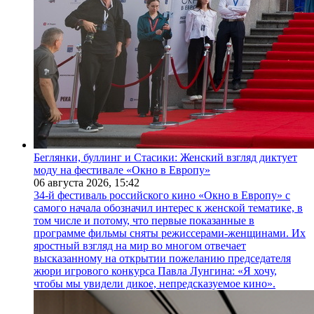
Беглянки, буллинг и Стасики: Женский взгляд диктует
моду на фестивале «Окно в Европу»
06 августа 2026,
15:42
34-й фестиваль российского кино «Окно в Европу» с
самого начала обозначил интерес к женской тематике, в
том числе и потому, что первые показанные в
программе фильмы сняты режиссерами-женщинами. Их
яростный взгляд на мир во многом отвечает
высказанному на открытии пожеланию председателя
жюри игрового конкурса Павла Лунгина: «Я хочу,
чтобы мы увидели дикое, непредсказуемое кино».