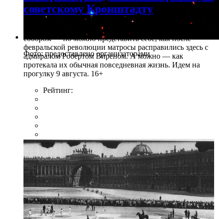
советскому Кронштадту
На Якорной площади можно любоваться Морским
собором — но можно представить себе, как после
февральской революции матросы расправились здесь с
Фото: предоставлено организаторами
адмиралом Робертом Виреном. А можно — как
протекала их обычная повседневная жизнь. Идем на
прогулку 9 августа. 16+
Рейтинг: