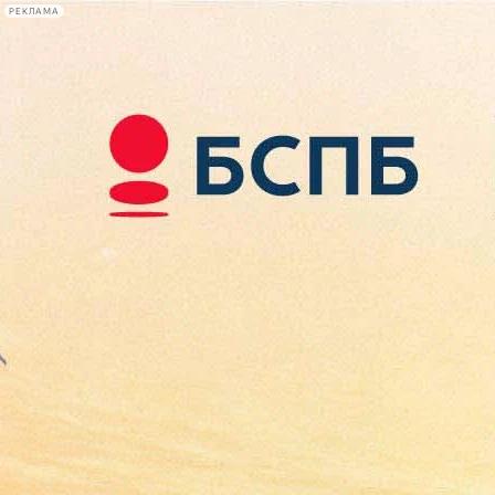
РЕКЛАМА
Афиша Plus
#телегид
Фонтанка.ру
Сегодня:
2026.08.08
00:12
Афиша Plus
кино
спектакли
выставки
концерты
лекции
книги
афиша плюс
новости
+