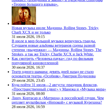
«Теории большого взрыва».
Новая музыка июля: Мадонна, Rolling Stones, Tricky,
Charli XCX и не только
31 июля 2026,
19:15
В июле в мир большой музыки вернулись гранды.
Слушаем новые альбомы ветеранов сцены разной
степени «выдержки» — Мадонны, Rolling Stones, The
Strokes, а так же Tricky, Charlie XCX и Jack White.
Как смотреть «Человека-паука»: гид по фильмам
популярной киновселенной
30 июля 2026,
16:37
Театр одного шамана: девять дней назад не стало
основателя театра «Особняк» Дмитрия Поднозова
29 июля 2026,
23:45
Куда пойти 31 июля—2 августа: праздник флоксов,
«Пространственный сдвиг» у Манежа и «Музыка мира»
31 июля 2026,
08:00
Линч, Кортасар и «Матрица» в российской глуши. Чем
цепляет мультфильм «Непокой» с музыкой Курехина?
28 июля 2026,
16:59