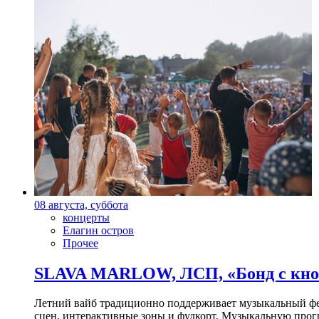
08 августа, суббота
концерты
Елагин остров
Прочее
SLAVA MARLOW, ЛСП, «Бонд с кноп
Летний вайб традиционно поддерживает музыкальный фест
сцен, интерактивные зоны и фудкорт. Музыкальную прогр