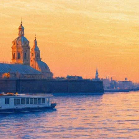
Иудушка из Головлева
19 июня 2012, вторник
,
19.00
Версия для печати