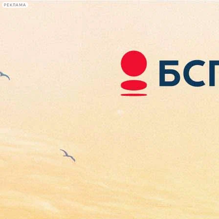
РЕКЛАМА
Афиша Plus
#телегид
Фонтанка.ру
Сегодня:
2026.08.07
06:58
Афиша Plus
кино
спектакли
выставки
концерты
лекции
книги
афиша плюс
новости
+