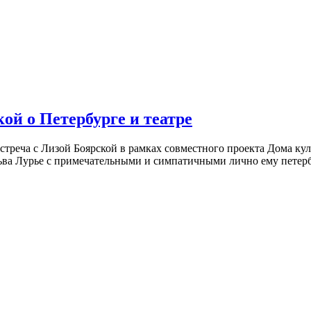
ой о Петербурге и театре
встреча с Лизой Боярской в рамках совместного проекта Дома к
ьва Лурье с примечательными и симпатичными лично ему петербу