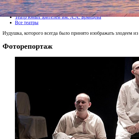
Все спектакли
Театр юных зрителей им. А.А. Брянцева
Все театры
Иудушка, которого всегда было принято изображать злодеем и
Фоторепортаж