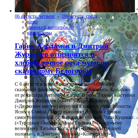
06 августа, четверг
-
19 августа, среда
кино
широкий кинопрокат
кинотеатры
Гарик Харламов и Дмитрий
Журавлев отправятся в
хлебобулочное роуд-муви по
сказочному Белогорью
С 6 августа в российском прокате — спин-офф
сказочной франшизы «Последний богатырь. Колобок»
от режиссера Антона Маслова. В роли Тихона выступил
Дмитрий Журавлев («Батя»). Кирилл Зайцев
(«Движение вверх») вернулся в камео в роли Финиста-
Ясного Сокола. Актер выполнял почти все трюки
самостоятельно. В фильме также снялись Гоша Куценко
(«Турецкий гамбит»), Мила Ершова («По щучьему
велению»), Татьяна Догилева («Вампиры средней
полосы»), и Дмитрий Колчин («Коммерсант»).