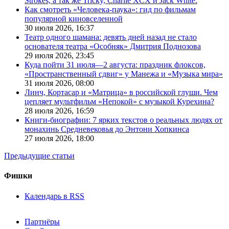
Strokes, а так же Tricky, Charlie XCX и Jack White.
Как смотреть «Человека-паука»: гид по фильмам
популярной киновселенной
30 июля 2026,
16:37
Театр одного шамана: девять дней назад не стало
основателя театра «Особняк» Дмитрия Поднозова
29 июля 2026,
23:45
Куда пойти 31 июля—2 августа: праздник флоксов,
«Пространственный сдвиг» у Манежа и «Музыка мира»
31 июля 2026,
08:00
Линч, Кортасар и «Матрица» в российской глуши. Чем
цепляет мультфильм «Непокой» с музыкой Курехина?
28 июля 2026,
16:59
Книги-биографии: 7 ярких текстов о реальных людях от
монахинь Средневековья до Энтони Хопкинса
27 июля 2026,
18:00
Предыдущие статьи
Фишки
Календарь в RSS
Партнёры