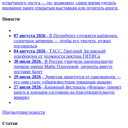
культурного досуга — но, возможно, самое время уделить
внимание ранее открытым выставкам или почитать книги.
Новости
07 августа 2026
- В Петербурге готовятся наблюдать
солнечное затмение — чтобы его увидеть, нужно
постараться
04 августа 2026
- ТАСС: Григорий Заславский
освобожден от должности ректора ГИТИСа
30 июля 2026
- В России учредили национальную
премию имени Майи Плисецкой, лауреаты вместе
поставят балет
29 июля 2026
- Эрмитаж защитится от самозванцев —
его имя стало «общеизвестным товарным знаком»
27 июля 2026
- Книжный фестиваль «Фонарь» примет
книги в хорошем состоянии на благотворительную
ярмарку
Предыдущие новости
Статьи