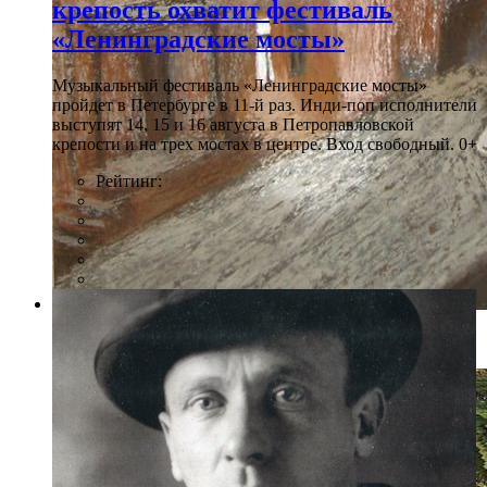
крепость охватит фестиваль
«Ленинградские мосты»
Музыкальный фестиваль «Ленинградские мосты»
пройдет в Петербурге в 11-й раз. Инди-поп исполнители
выступят 14, 15 и 16 августа в Петропавловской
крепости и на трех мостах в центре. Вход свободный. 0+
Рейтинг:
Фото: Пресс-служба ГМИ СПб