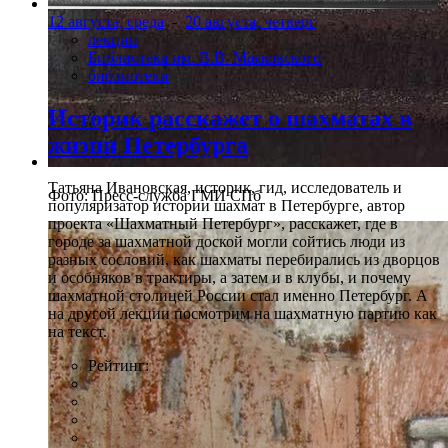
12 августа, среда
-
20 августа, четверг
лекции
Библиотека им. В.В. Маяковского
библиотеки
Историк расскажет о шахматах в
жизни Петербурга
Татьяна Ивановская, историк, гид, исследователь и
Фото: Пресс-служба ГМИ СПб
популяризатор истории шахмат в Петербурге, автор
проекта «Шахматный Петербург», расскажет, где в
городе за шахматной доской могли сойтись люди из
разных сословий, как шахматы перебирались из дворцов
и особняков в трактиры, а затем и в клубы, и почему
шахматной столицей России стал именно Петербург. А
на другой лекции посмотрим на шахматную партию как
на текст.
Рейтинг: