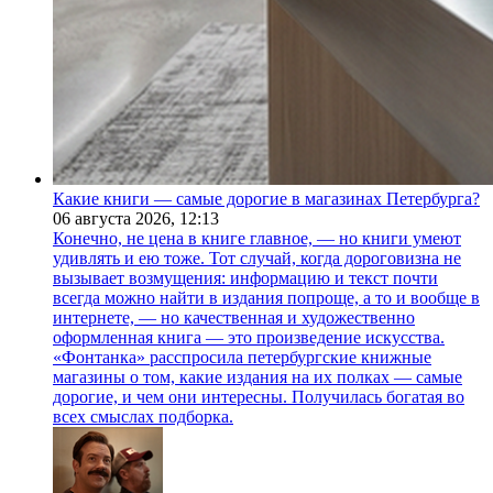
Какие книги — самые дорогие в магазинах Петербурга?
06 августа 2026,
12:13
Конечно, не цена в книге главное, — но книги умеют
удивлять и ею тоже. Тот случай, когда дороговизна не
вызывает возмущения: информацию и текст почти
всегда можно найти в издания попроще, а то и вообще в
интернете, — но качественная и художественно
оформленная книга — это произведение искусства.
«Фонтанка» расспросила петербургские книжные
магазины о том, какие издания на их полках — самые
дорогие, и чем они интересны. Получилась богатая во
всех смыслах подборка.