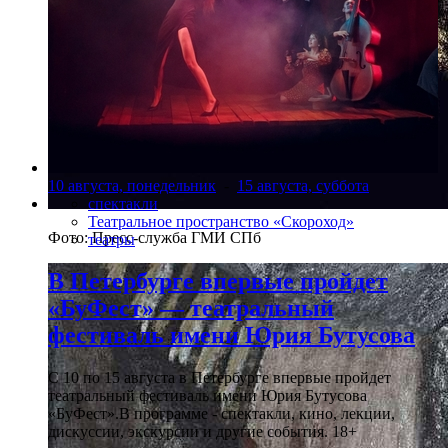
10 августа, понедельник
-
15 августа, суббота
спектакли
Театральное пространство «Скороход»
Фото: Пресс-служба ГМИ СПб
театры
В Петербурге впервые пройдет
«БуФест» — театральный
фестиваль имени Юрия Бутусова
С 10 по 15 августа в Петербурге впервые пройдет
театральный фестиваль имени Юрия Бутусова
«БуФест».В программе - спектакли, кино, лекции,
дискуссии, экскурсии и другие события. 18+