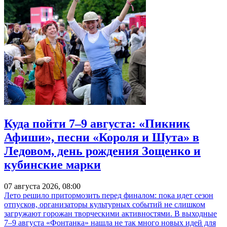
Куда пойти 7–9 августа: «Пикник
Афиши», песни «Короля и Шута» в
Ледовом, день рождения Зощенко и
кубинские марки
07 августа 2026, 08:00
Лето решило притормозить перед финалом: пока идет сезон
отпусков, организаторы культурных событий не слишком
загружают горожан творческими активностями. В выходные
7–9 августа «Фонтанка» нашла не так много новых идей для