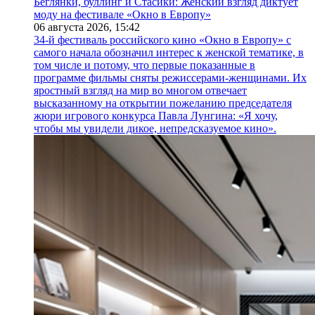
Беглянки, буллинг и Стасики: Женский взгляд диктует
моду на фестивале «Окно в Европу»
06 августа 2026,
15:42
34-й фестиваль российского кино «Окно в Европу» с
самого начала обозначил интерес к женской тематике, в
том числе и потому, что первые показанные в
программе фильмы сняты режиссерами-женщинами. Их
яростный взгляд на мир во многом отвечает
высказанному на открытии пожеланию председателя
жюри игрового конкурса Павла Лунгина: «Я хочу,
чтобы мы увидели дикое, непредсказуемое кино».