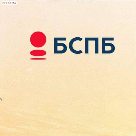
РЕКЛАМА
Афиша Plus
#телегид
Фонтанка.ру
Сегодня:
2026.08.10
07:48
Афиша Plus
кино
спектакли
выставки
концерты
лекции
книги
афиша плюс
новости
+