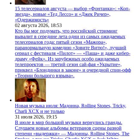
15 телесериалов августа — выбор «Фонтанки»: «Коп-
звезда», новые «Тед Лессо» и «Джек Ричер»,
«Одержимость»
02 августа 2026,
18:53
Кто бы мог подумать, что российский стриминг
вывалит в середине лета одни из самых ожидаемых
телесериалов года: пятый сезон «Мажора»,
паранормальную комедию «Зовите Витю!», лучший
сериал с фестиваля «Пилот» — «Паша» и даже кибер-
драму «Фейк». Из зарубежных особо ожидаемых
телепроектов — третий сезон сай-фая «Укрытие»,
приквел «Блондинки в законе» и очередной спин-офф
«Теории большого взрыва».
Новая музыка июля: Мадонна, Rolling Stones, Tricky,
Charli XCX и не только
31 июля 2026,
19:15
В июле в мир большой музыки вернулись гранды.
Слушаем новые альбомы ветеранов сцены разной
степени «выдержки» — Мадонны, Rolling Stones, The