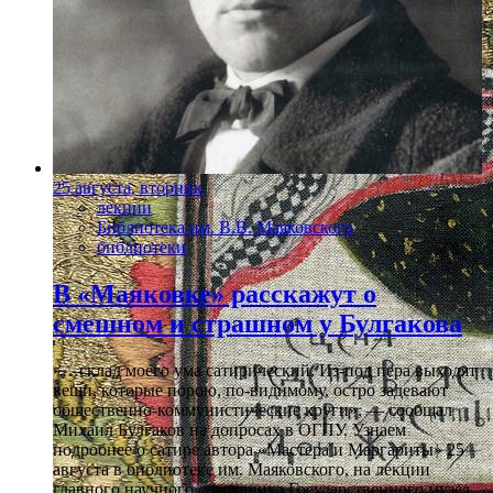
25 августа, вторник
лекции
Библиотека им. В.В. Маяковского
библиотеки
В «Маяковке» расскажут о
смешном и страшном у Булгакова
»…склад моего ума сатирический. Из-под пера выходят
вещи, которые порою, по-видимому, остро задевают
общественно-коммунистические круги», — сообщал
Михаил Булгаков на допросах в ОГПУ. Узнаем
подробнее о сатире автора «Мастера и Маргариты» 25
августа в библиотеке им. Маяковского, на лекции
главного научного сотрудника Государственного музея