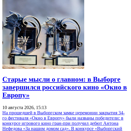
Старые мысли о главном: в Выборге
завершился российского кино «Окно в
Европу»
10 августа 2026, 15:13
На прошедшей в Выборгском замке церемонии закрытия 34-
го фестиваля «Окно в Европу» были названы победители: в
конкурсе игрового кино гран-при получил дебют Антона
Нефедова «За нашим домом сад». В конкурсе «Выборгский