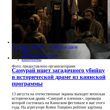
13 августа, четверг
-
26 августа, среда
кино
широкий кинопрокат
кинотеатры
Фото: предоставлено организаторами
Самурай ищет загадочного убийцу
в исторической драме из каннской
программы
13 августа на отечественные экраны выходит японская
историческая драма «Самурай и пленник», премьера
которой состоялась на Каннском фестивале в мае этого
года. На агрегаторе Rotten Tomatoes рейтинг картины