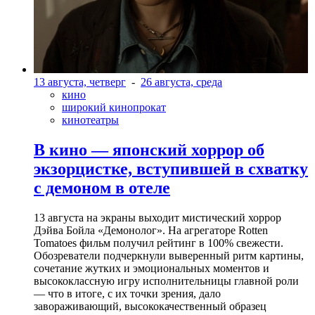
13 августа, четверг
-
26 августа, среда
кино
широкий кинопрокат
кинотеатры
В кино — японский хоррор об
экзорцистке, вступившей в схватку
с демоном в отеле
13 августа на экраны выходит мистический хоррор
Дэйва Бойла «Демонолог». На агрегаторе Rotten
Tomatoes фильм получил рейтинг в 100% свежести.
Обозреватели подчеркнули выверенный ритм картины,
сочетание жутких и эмоциональных моментов и
высококлассную игру исполнительницы главной роли
— что в итоге, с их точки зрения, дало
завораживающий, высококачественный образец