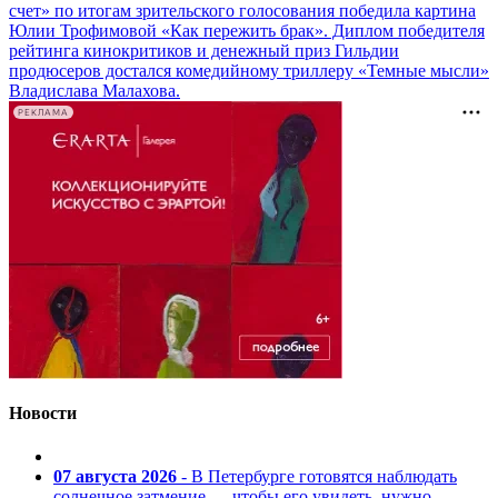
счет» по итогам зрительского голосования победила картина
Юлии Трофимовой «Как пережить брак». Диплом победителя
рейтинга кинокритиков и денежный приз Гильдии
продюсеров достался комедийному триллеру «Темные мысли»
Владислава Малахова.
РЕКЛАМА
Новости
07 августа 2026
- В Петербурге готовятся наблюдать
солнечное затмение — чтобы его увидеть, нужно