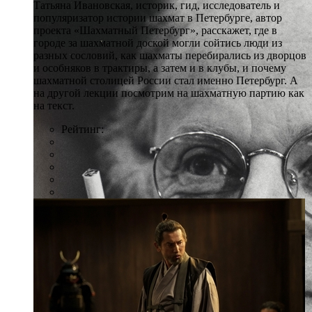
Татьяна Ивановская, историк, гид, исследователь и
популяризатор истории шахмат в Петербурге, автор
проекта «Шахматный Петербург», расскажет, где в
городе за шахматной доской могли сойтись люди из
разных сословий, как шахматы перебирались из дворцов
и особняков в трактиры, а затем и в клубы, и почему
шахматной столицей России стал именно Петербург. А
на другой лекции посмотрим на шахматную партию как
на текст.
Рейтинг: