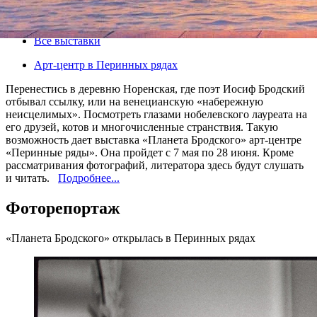
07 мая 2015, четверг
-
28 июня 2015, воскресенье
Версия для печати
Все выставки
Арт-центр в Перинных рядах
Перенестись в деревню Норенская, где поэт Иосиф Бродский
отбывал ссылку, или на венецианскую «набережную
неисцелимых». Посмотреть глазами нобелевского лауреата на
его друзей, котов и многочисленные странствия. Такую
возможность дает выставка «Планета Бродского» арт-центре
«Перинные ряды». Она пройдет с 7 мая по 28 июня. Кроме
рассматривания фотографий, литератора здесь будут слушать
и читать.
Подробнее...
Фоторепортаж
«Планета Бродского» открылась в Перинных рядах