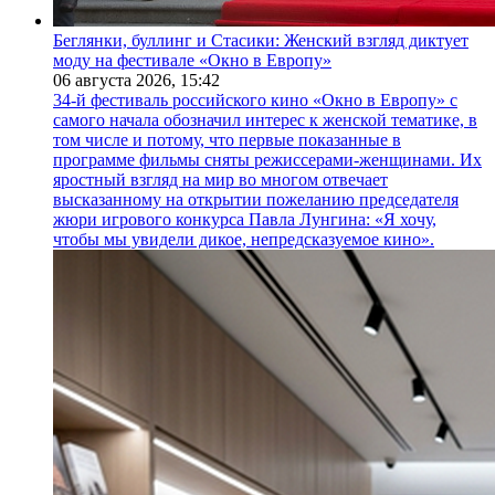
Беглянки, буллинг и Стасики: Женский взгляд диктует
моду на фестивале «Окно в Европу»
06 августа 2026,
15:42
34-й фестиваль российского кино «Окно в Европу» с
самого начала обозначил интерес к женской тематике, в
том числе и потому, что первые показанные в
программе фильмы сняты режиссерами-женщинами. Их
яростный взгляд на мир во многом отвечает
высказанному на открытии пожеланию председателя
жюри игрового конкурса Павла Лунгина: «Я хочу,
чтобы мы увидели дикое, непредсказуемое кино».