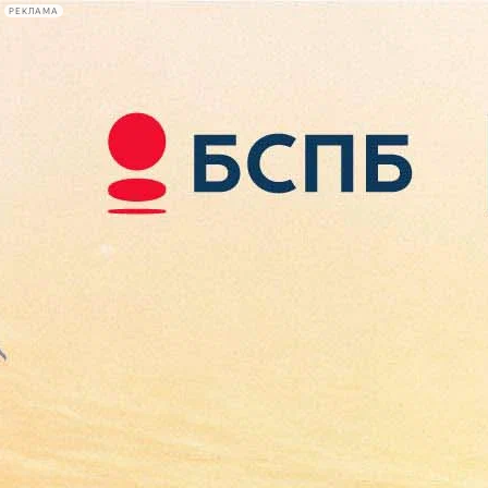
РЕКЛАМА
Афиша Plus
#телегид
Фонтанка.ру
Сегодня:
2026.08.10
22:14
Афиша Plus
кино
спектакли
выставки
концерты
лекции
книги
афиша плюс
новости
+