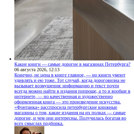
Какие книги — самые дорогие в магазинах Петербурга?
06 августа 2026,
12:13
Конечно, не цена в книге главное, — но книги умеют
удивлять и ею тоже. Тот случай, когда дороговизна не
вызывает возмущения: информацию и текст почти
всегда можно найти в издания попроще, а то и вообще в
интернете, — но качественная и художественно
оформленная книга — это произведение искусства.
«Фонтанка» расспросила петербургские книжные
магазины о том, какие издания на их полках — самые
дорогие, и чем они интересны. Получилась богатая во
всех смыслах подборка.