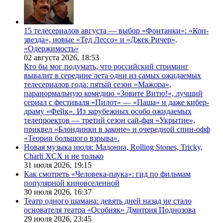
15 телесериалов августа — выбор «Фонтанки»: «Коп-
звезда», новые «Тед Лессо» и «Джек Ричер»,
«Одержимость»
02 августа 2026,
18:53
Кто бы мог подумать, что российский стриминг
вывалит в середине лета одни из самых ожидаемых
телесериалов года: пятый сезон «Мажора»,
паранормальную комедию «Зовите Витю!», лучший
сериал с фестиваля «Пилот» — «Паша» и даже кибер-
драму «Фейк». Из зарубежных особо ожидаемых
телепроектов — третий сезон сай-фая «Укрытие»,
приквел «Блондинки в законе» и очередной спин-офф
«Теории большого взрыва».
Новая музыка июля: Мадонна, Rolling Stones, Tricky,
Charli XCX и не только
31 июля 2026,
19:15
Как смотреть «Человека-паука»: гид по фильмам
популярной киновселенной
30 июля 2026,
16:37
Театр одного шамана: девять дней назад не стало
основателя театра «Особняк» Дмитрия Поднозова
29 июля 2026,
23:45