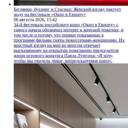
Беглянки, буллинг и Стасики: Женский взгляд диктует
моду на фестивале «Окно в Европу»
06 августа 2026,
15:42
34-й фестиваль российского кино «Окно в Европу» с
самого начала обозначил интерес к женской тематике, в
том числе и потому, что первые показанные в
программе фильмы сняты режиссерами-женщинами. Их
яростный взгляд на мир во многом отвечает
высказанному на открытии пожеланию председателя
жюри игрового конкурса Павла Лунгина: «Я хочу,
чтобы мы увидели дикое, непредсказуемое кино».