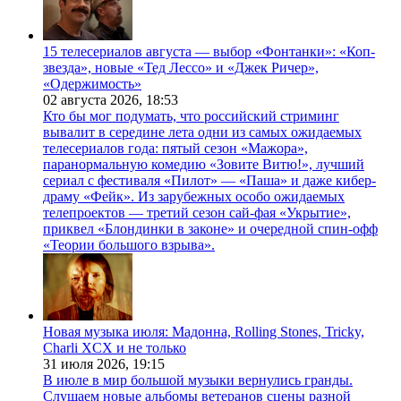
15 телесериалов августа — выбор «Фонтанки»: «Коп-
звезда», новые «Тед Лессо» и «Джек Ричер»,
«Одержимость»
02 августа 2026,
18:53
Кто бы мог подумать, что российский стриминг
вывалит в середине лета одни из самых ожидаемых
телесериалов года: пятый сезон «Мажора»,
паранормальную комедию «Зовите Витю!», лучший
сериал с фестиваля «Пилот» — «Паша» и даже кибер-
драму «Фейк». Из зарубежных особо ожидаемых
телепроектов — третий сезон сай-фая «Укрытие»,
приквел «Блондинки в законе» и очередной спин-офф
«Теории большого взрыва».
Новая музыка июля: Мадонна, Rolling Stones, Tricky,
Charli XCX и не только
31 июля 2026,
19:15
В июле в мир большой музыки вернулись гранды.
Слушаем новые альбомы ветеранов сцены разной