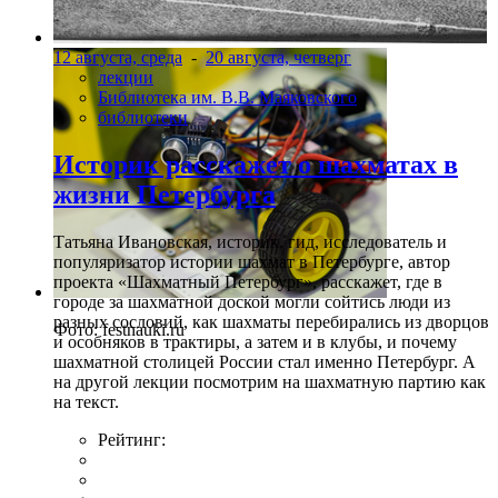
Фото: festnauki.ru
12 августа, среда
-
20 августа, четверг
лекции
Библиотека им. В.В. Маяковского
библиотеки
Историк расскажет о шахматах в
жизни Петербурга
Татьяна Ивановская, историк, гид, исследователь и
популяризатор истории шахмат в Петербурге, автор
проекта «Шахматный Петербург», расскажет, где в
городе за шахматной доской могли сойтись люди из
разных сословий, как шахматы перебирались из дворцов
Фото: festnauki.ru
и особняков в трактиры, а затем и в клубы, и почему
шахматной столицей России стал именно Петербург. А
на другой лекции посмотрим на шахматную партию как
на текст.
Рейтинг: