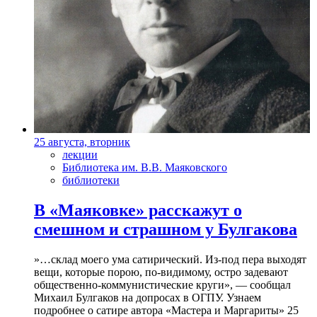
25 августа, вторник
лекции
Библиотека им. В.В. Маяковского
библиотеки
В «Маяковке» расскажут о
смешном и страшном у Булгакова
»…склад моего ума сатирический. Из-под пера выходят
вещи, которые порою, по-видимому, остро задевают
общественно-коммунистические круги», — сообщал
Михаил Булгаков на допросах в ОГПУ. Узнаем
подробнее о сатире автора «Мастера и Маргариты» 25