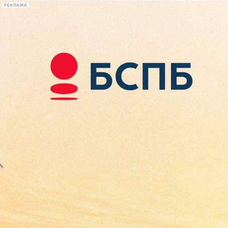
РЕКЛАМА
Афиша Plus
#телегид
Фонтанка.ру
Сегодня:
2026.08.10
08:27
Афиша Plus
кино
спектакли
выставки
концерты
лекции
книги
афиша плюс
новости
+