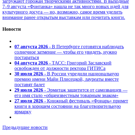
загружают горожан творческими активностями. В выходные
7–9 августа «Фонтанка» нашла не так много новых идей для
культурного досуга — но, возможно, самое время уделить
внимание ранее открытым выставкам или почитать книги.
Новости
07 августа 2026
- В Петербурге готовятся наблюдать
солнечное затмение — чтобы его увидеть, нужно
постараться
04 августа 2026
- ТАСС: Григорий Заславский
освобожден от должности ректора ГИТИСа
30 июля 2026
- В России учредили национальную
премию имени Майи Плисецкой, лауреаты вместе
поставят балет
29 июля 2026
- Эрмитаж защитится от самозванцев —
его имя стало «общеизвестным товарным знаком»
27 июля 2026
- Книжный фестиваль «Фонарь» примет
книги в хорошем состоянии на благотворительную
ярмарку
Предыдущие новости