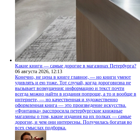
Какие книги — самые дорогие в магазинах Петербурга?
06 августа 2026,
12:13
Конечно, не цена в книге главное, — но книги умеют
удивлять и ею тоже. Тот случай, когда дороговизна не
вызывает возмущения: информацию и текст почти
всегда можно найти в издания попроще, а то и вообще в
интернете, — но качественная и художественно
оформленная книга — это произведение искусства.
«Фонтанка» расспросила петербургские книжные
магазины о том, какие издания на их полках — самые
дорогие, и чем они интересны. Получилась богатая во
всех смыслах подборка.