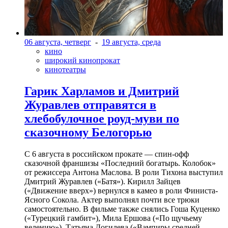
06 августа, четверг
-
19 августа, среда
кино
широкий кинопрокат
кинотеатры
Гарик Харламов и Дмитрий
Журавлев отправятся в
хлебобулочное роуд-муви по
сказочному Белогорью
С 6 августа в российском прокате — спин-офф
сказочной франшизы «Последний богатырь. Колобок»
от режиссера Антона Маслова. В роли Тихона выступил
Дмитрий Журавлев («Батя»). Кирилл Зайцев
(«Движение вверх») вернулся в камео в роли Финиста-
Ясного Сокола. Актер выполнял почти все трюки
самостоятельно. В фильме также снялись Гоша Куценко
(«Турецкий гамбит»), Мила Ершова («По щучьему
велению»), Татьяна Догилева («Вампиры средней