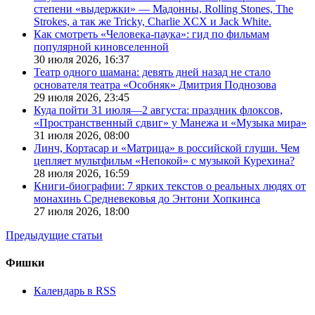
степени «выдержки» — Мадонны, Rolling Stones, The
Strokes, а так же Tricky, Charlie XCX и Jack White.
Как смотреть «Человека-паука»: гид по фильмам
популярной киновселенной
30 июля 2026,
16:37
Театр одного шамана: девять дней назад не стало
основателя театра «Особняк» Дмитрия Поднозова
29 июля 2026,
23:45
Куда пойти 31 июля—2 августа: праздник флоксов,
«Пространственный сдвиг» у Манежа и «Музыка мира»
31 июля 2026,
08:00
Линч, Кортасар и «Матрица» в российской глуши. Чем
цепляет мультфильм «Непокой» с музыкой Курехина?
28 июля 2026,
16:59
Книги-биографии: 7 ярких текстов о реальных людях от
монахинь Средневековья до Энтони Хопкинса
27 июля 2026,
18:00
Предыдущие статьи
Фишки
Календарь в RSS