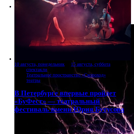
Фото: festnauki.ru
10 августа, понедельник
-
15 августа, суббота
спектакли
Театральное пространство «Скороход»
театры
В Петербурге впервые пройдет
«БуФест» — театральный
фестиваль имени Юрия Бутусова
С 10 по 15 августа в Петербурге впервые пройдет
театральный фестиваль имени Юрия Бутусова
«БуФест».В программе - спектакли, кино, лекции,