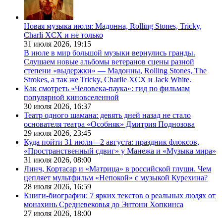
Новая музыка июля: Мадонна, Rolling Stones, Tricky,
Charli XCX и не только
31 июля 2026,
19:15
В июле в мир большой музыки вернулись гранды.
Слушаем новые альбомы ветеранов сцены разной
степени «выдержки» — Мадонны, Rolling Stones, The
Strokes, а так же Tricky, Charlie XCX и Jack White.
Как смотреть «Человека-паука»: гид по фильмам
популярной киновселенной
30 июля 2026,
16:37
Театр одного шамана: девять дней назад не стало
основателя театра «Особняк» Дмитрия Поднозова
29 июля 2026,
23:45
Куда пойти 31 июля—2 августа: праздник флоксов,
«Пространственный сдвиг» у Манежа и «Музыка мира»
31 июля 2026,
08:00
Линч, Кортасар и «Матрица» в российской глуши. Чем
цепляет мультфильм «Непокой» с музыкой Курехина?
28 июля 2026,
16:59
Книги-биографии: 7 ярких текстов о реальных людях от
монахинь Средневековья до Энтони Хопкинса
27 июля 2026,
18:00