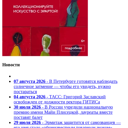
Новости
07 августа 2026
- В Петербурге готовятся наблюдать
солнечное затмение — чтобы его увидеть, нужно
постараться
04 августа 2026
- ТАСС: Григорий Заславский
освобожден от должности ректора ГИТИСа
30 июля 2026
- В России учредили национальную
премию имени Майи Плисецкой, лауреаты вместе
поставят балет
29 июля 2026
- Эрмитаж защитится от самозванцев —
его имя стало «общеизвестным товарным знаком»