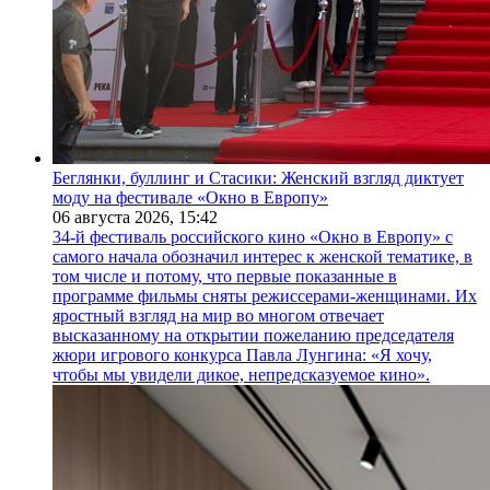
Беглянки, буллинг и Стасики: Женский взгляд диктует
моду на фестивале «Окно в Европу»
06 августа 2026,
15:42
34-й фестиваль российского кино «Окно в Европу» с
самого начала обозначил интерес к женской тематике, в
том числе и потому, что первые показанные в
программе фильмы сняты режиссерами-женщинами. Их
яростный взгляд на мир во многом отвечает
высказанному на открытии пожеланию председателя
жюри игрового конкурса Павла Лунгина: «Я хочу,
чтобы мы увидели дикое, непредсказуемое кино».