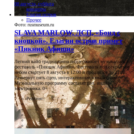
08 августа, суббота
концерты
Елагин остров
Прочее
Фото: rusmuseum.ru
SLAVA MARLOW, ЛСП, «Бонд с
кнопкой». Елагин остров примет
«Пикник Афиши»
Летний вайб традиционно поддерживает музыкальный
фестиваль «Пикник Афиши». Фестиваль под открытым
небом стартует 8 августа в 12:00 и продлится до 23:00.
Развернут пять сцен, интерактивные зоны и фудкорт.
Музыкальную программу составят рэп, инди и
электроника. 0+
Рейтинг: