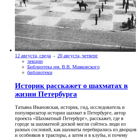
12 августа, среда
-
20 августа, четверг
лекции
Библиотека им. В.В. Маяковского
библиотеки
Историк расскажет о шахматах в
жизни Петербурга
Татьяна Ивановская, историк, гид, исследователь и
популяризатор истории шахмат в Петербурге, автор
проекта «Шахматный Петербург», расскажет, где в
городе за шахматной доской могли сойтись люди из
разных сословий, как шахматы перебирались из дворцов
и особняков в трактиры, а затем и в клубы, и почему