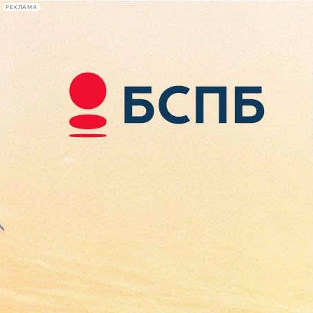
РЕКЛАМА
Афиша Plus
#телегид
Фонтанка.ру
Сегодня:
2026.08.07
18:19
Афиша Plus
кино
спектакли
выставки
концерты
лекции
книги
афиша плюс
новости
+