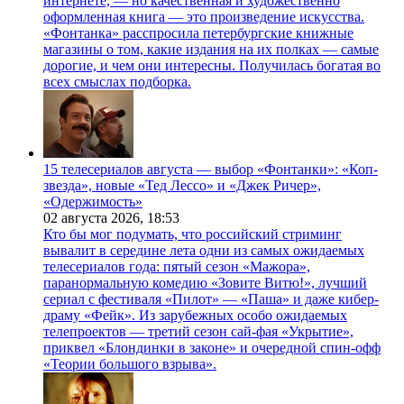
интернете, — но качественная и художественно
оформленная книга — это произведение искусства.
«Фонтанка» расспросила петербургские книжные
магазины о том, какие издания на их полках — самые
дорогие, и чем они интересны. Получилась богатая во
всех смыслах подборка.
15 телесериалов августа — выбор «Фонтанки»: «Коп-
звезда», новые «Тед Лессо» и «Джек Ричер»,
«Одержимость»
02 августа 2026,
18:53
Кто бы мог подумать, что российский стриминг
вывалит в середине лета одни из самых ожидаемых
телесериалов года: пятый сезон «Мажора»,
паранормальную комедию «Зовите Витю!», лучший
сериал с фестиваля «Пилот» — «Паша» и даже кибер-
драму «Фейк». Из зарубежных особо ожидаемых
телепроектов — третий сезон сай-фая «Укрытие»,
приквел «Блондинки в законе» и очередной спин-офф
«Теории большого взрыва».