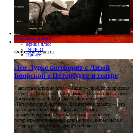
07 августа, пятница
афиша плюс
INDIGO
Фото: rusmuseum.ru
Прочее
Лев Лурье поговорит с Лизой
Боярской о Петербурге и театре
7 августа в атриуме отеля «Индиго» пройдет творческая
встреча с Лизой Боярской в рамках совместного проекта
Дома культуры Льва Лурье и «Фонтанки.ру»
«Петербургский человек». Все встречи проекта — это
почти домашние разговоры Льва Лурье с
примечательными и симпатичными лично ему
петербуржцами на самые разные темы, в том числе о
Петербурге и жизни в городе на Неве.