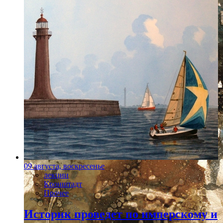
09 августа, воскресенье
лекции
Кронштадт
Прочее
Историк проведет по имперскому и