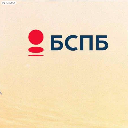
РЕКЛАМА
Афиша Plus
#телегид
Фонтанка.ру
Сегодня:
2026.08.07
13:05
Афиша Plus
кино
спектакли
выставки
концерты
лекции
книги
афиша плюс
новости
+