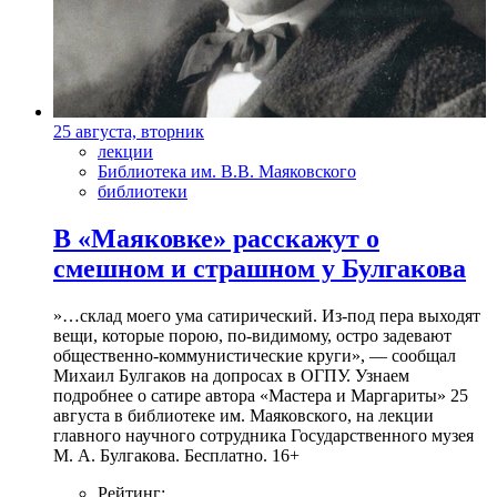
25 августа, вторник
лекции
Библиотека им. В.В. Маяковского
библиотеки
В «Маяковке» расскажут о
смешном и страшном у Булгакова
»…склад моего ума сатирический. Из-под пера выходят
вещи, которые порою, по-видимому, остро задевают
общественно-коммунистические круги», — сообщал
Михаил Булгаков на допросах в ОГПУ. Узнаем
подробнее о сатире автора «Мастера и Маргариты» 25
августа в библиотеке им. Маяковского, на лекции
главного научного сотрудника Государственного музея
М. А. Булгакова. Бесплатно. 16+
Рейтинг: