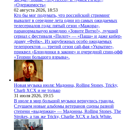
«Одержимость»
02 августа 2026,
18:53
Кто бы мог подумать, что российский стриминг
вывалит в середине лета одни из самых ожидаемых
телесериалов года: пятый сезон «Мажора»,
паранормальную комедию «Зовите Витю!», лучший
сериал с фестиваля «Пилот» — «Паша» и даже кибер-
драму «Фейк». Из зарубежных особо ожидаемых
телепроектов — третий сезон сай-фая «Укрытие»,
приквел «Блондинки в законе» и очередной спин-офф
«Теории большого взрыва».
Новая музыка июля: Мадонна, Rolling Stones, Tricky,
Charli XCX и не только
31 июля 2026,
19:15
В июле в мир большой музыки вернулись гранды.
Слушаем новые альбомы ветеранов сцены разной
степени «выдержки» — Мадонны, Rolling Stones, The
Strokes, а так же Tricky, Charlie XCX и Jack White.