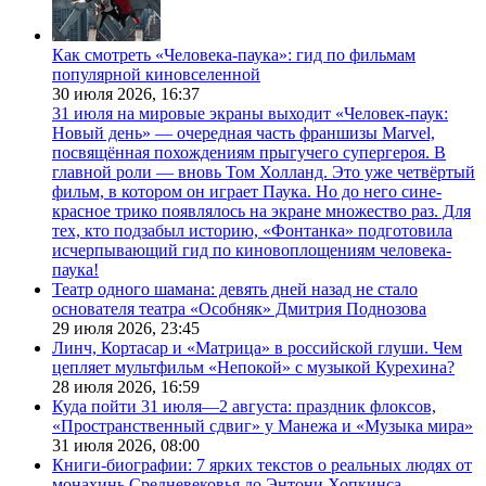
Как смотреть «Человека-паука»: гид по фильмам
популярной киновселенной
30 июля 2026,
16:37
31 июля на мировые экраны выходит «Человек-паук:
Новый день» — очередная часть франшизы Marvel,
посвящённая похождениям прыгучего супергероя. В
главной роли — вновь Том Холланд. Это уже четвёртый
фильм, в котором он играет Паука. Но до него сине-
красное трико появлялось на экране множество раз. Для
тех, кто подзабыл историю, «Фонтанка» подготовила
исчерпывающий гид по киновоплощениям человека-
паука!
Театр одного шамана: девять дней назад не стало
основателя театра «Особняк» Дмитрия Поднозова
29 июля 2026,
23:45
Линч, Кортасар и «Матрица» в российской глуши. Чем
цепляет мультфильм «Непокой» с музыкой Курехина?
28 июля 2026,
16:59
Куда пойти 31 июля—2 августа: праздник флоксов,
«Пространственный сдвиг» у Манежа и «Музыка мира»
31 июля 2026,
08:00
Книги-биографии: 7 ярких текстов о реальных людях от
монахинь Средневековья до Энтони Хопкинса