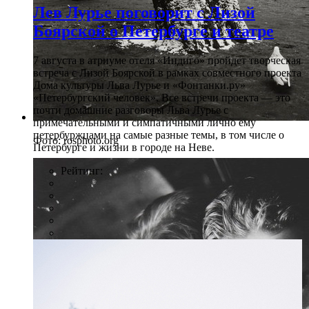
Лев Лурье поговорит с Лизой
Боярской о Петербурге и театре
7 августа в атриуме отеля «Индиго» пройдет творческая
встреча с Лизой Боярской в рамках совместного проекта
Дома культуры Льва Лурье и «Фонтанки.ру»
«Петербургский человек». Все встречи проекта — это
почти домашние разговоры Льва Лурье с
примечательными и симпатичными лично ему
петербуржцами на самые разные темы, в том числе о
Фото: rosphoto.org
Петербурге и жизни в городе на Неве.
Рейтинг: