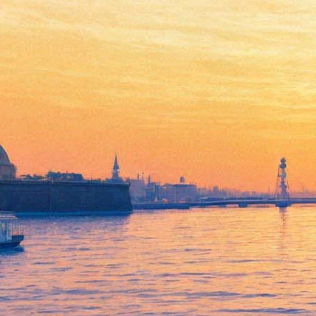
«Романтический
конструктивизм» Марии
Снигиревской покажут в