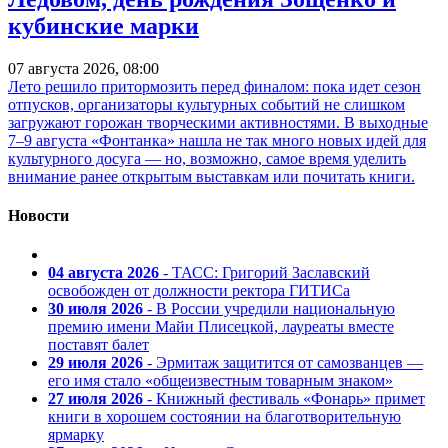
кубинские марки
07 августа 2026, 08:00
Лето решило притормозить перед финалом: пока идет сезон
отпусков, организаторы культурных событий не слишком
загружают горожан творческими активностями. В выходные
7–9 августа «Фонтанка» нашла не так много новых идей для
культурного досуга — но, возможно, самое время уделить
внимание ранее открытым выставкам или почитать книги.
Новости
04 августа 2026
- ТАСС: Григорий Заславский
освобожден от должности ректора ГИТИСа
30 июля 2026
- В России учредили национальную
премию имени Майи Плисецкой, лауреаты вместе
поставят балет
29 июля 2026
- Эрмитаж защитится от самозванцев —
его имя стало «общеизвестным товарным знаком»
27 июля 2026
- Книжный фестиваль «Фонарь» примет
книги в хорошем состоянии на благотворительную
ярмарку