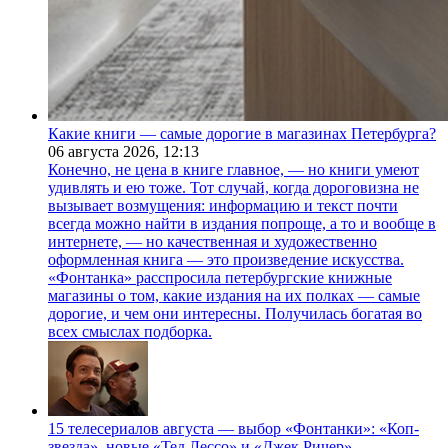
Какие книги — самые дорогие в магазинах Петербурга?
06 августа 2026,
12:13
Конечно, не цена в книге главное, — но книги умеют
удивлять и ею тоже. Тот случай, когда дороговизна не
вызывает возмущения: информацию и текст почти
всегда можно найти в издания попроще, а то и вообще в
интернете, — но качественная и художественно
оформленная книга — это произведение искусства.
«Фонтанка» расспросила петербургские книжные
магазины о том, какие издания на их полках — самые
дорогие, и чем они интересны. Получилась богатая во
всех смыслах подборка.
15 телесериалов августа — выбор «Фонтанки»: «Коп-
звезда», новые «Тед Лессо» и «Джек Ричер»,