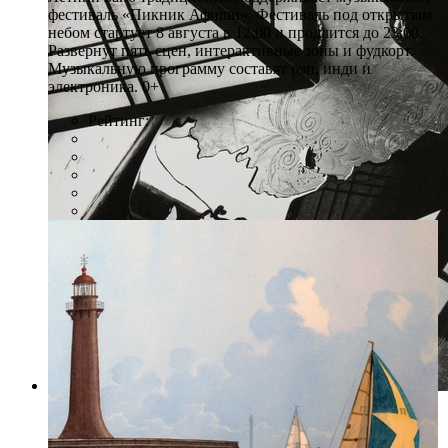
фестиваль «Пикник Афиши». Фестиваль под открытым
небом стартует 8 августа в 12:00 и продлится до 23:00.
Развернут пять сцен, интерактивные зоны и фудкорт.
Музыкальную программу составят рэп, инди и
электроника. 0+
Рейтинг:
Фото: rosphoto.org