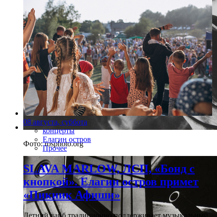
08 августа, суббота
концерты
Елагин остров
Фото: rosphoto.org
Прочее
SLAVA MARLOW, ЛСП, «Бонд с
кнопкой». Елагин остров примет
«Пикник Афиши»
Летний вайб традиционно поддерживает музыкальный