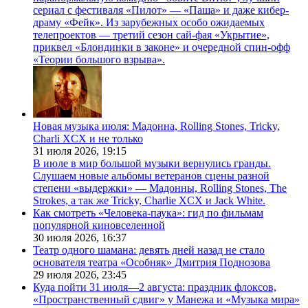
сериал с фестиваля «Пилот» — «Паша» и даже кибер-
драму «Фейк». Из зарубежных особо ожидаемых
телепроектов — третий сезон сай-фая «Укрытие»,
приквел «Блондинки в законе» и очередной спин-офф
«Теории большого взрыва».
Новая музыка июля: Мадонна, Rolling Stones, Tricky,
Charli XCX и не только
31 июля 2026,
19:15
В июле в мир большой музыки вернулись гранды.
Слушаем новые альбомы ветеранов сцены разной
степени «выдержки» — Мадонны, Rolling Stones, The
Strokes, а так же Tricky, Charlie XCX и Jack White.
Как смотреть «Человека-паука»: гид по фильмам
популярной киновселенной
30 июля 2026,
16:37
Театр одного шамана: девять дней назад не стало
основателя театра «Особняк» Дмитрия Поднозова
29 июля 2026,
23:45
Куда пойти 31 июля—2 августа: праздник флоксов,
«Пространственный сдвиг» у Манежа и «Музыка мира»