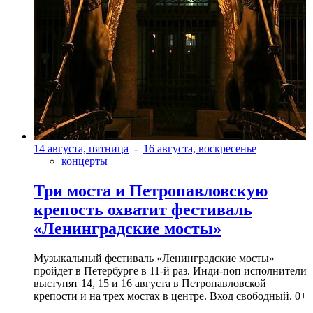
14 августа, пятница
-
16 августа, воскресенье
концерты
Три моста и Петропавловскую
крепость охватит фестиваль
«Ленинградские мосты»
Музыкальный фестиваль «Ленинградские мосты»
пройдет в Петербурге в 11-й раз. Инди-поп исполнители
выступят 14, 15 и 16 августа в Петропавловской
крепости и на трех мостах в центре. Вход свободный. 0+