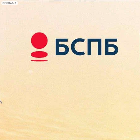
РЕКЛАМА
Афиша Plus
#телегид
Фонтанка.ру
Сегодня:
2026.08.10
07:56
Афиша Plus
кино
спектакли
выставки
концерты
лекции
книги
афиша плюс
новости
+