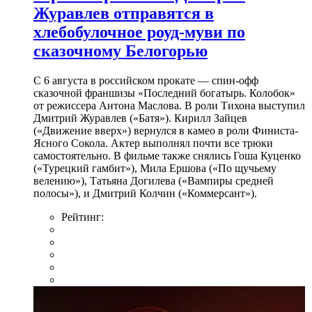
Журавлев отправятся в
хлебобулочное роуд-муви по
сказочному Белогорью
С 6 августа в российском прокате — спин-офф
сказочной франшизы «Последний богатырь. Колобок»
от режиссера Антона Маслова. В роли Тихона выступил
Дмитрий Журавлев («Батя»). Кирилл Зайцев
(«Движение вверх») вернулся в камео в роли Финиста-
Ясного Сокола. Актер выполнял почти все трюки
самостоятельно. В фильме также снялись Гоша Куценко
(«Турецкий гамбит»), Мила Ершова («По щучьему
велению»), Татьяна Догилева («Вампиры средней
полосы»), и Дмитрий Колчин («Коммерсант»).
Рейтинг: