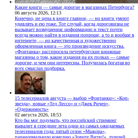
Какие книги — самые дорогие в магазинах Петербурга?
06 августа 2026,
12:13
Конечно, не цена в книге главное, — но книги умеют
удивлять и ею тоже. Тот случай, когда дороговизна не
вызывает возмущения: информацию и текст почти
всегда можно найти в издания попроще, а то и вообще в
интернете, — но качественная и художественно
оформленная книга — это произведение искусства.
«Фонтанка» расспросила петербургские книжные
магазины о том, какие издания на их полках — самые
дорогие, и чем они интересны. Получилась богатая во
всех смыслах подборка.
15 телесериалов августа — выбор «Фонтанки»: «Коп-
звезда», новые «Тед Лессо» и «Джек Ричер»,
«Одержимость»
02 августа 2026,
18:53
Кто бы мог подумать, что российский стриминг
вывалит в середине лета одни из самых ожидаемых
телесериалов года: пятый сезон «Мажора»,
паранормальную комедию «Зовите Витю!», лучший