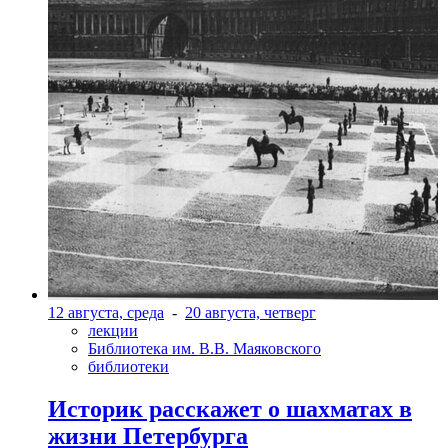
12 августа, среда
-
20 августа, четверг
лекции
Библиотека им. В.В. Маяковского
библиотеки
Историк расскажет о шахматах в
жизни Петербурга