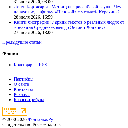
31 июля 2026,
08:00
Линч, Кортасар и «Матрица» в российской глуши. Чем
цепляет мультфильм «Непокой» с музыкой Курехина?
28 июля 2026,
16:59
Книги-биографии: 7 ярких текстов о реальных людях от
монахинь Средневековья до Энтони Хопкинса
27 июля 2026,
18:00
Предыдущие статьи
Фишки
Календарь в RSS
Партнёры
О сайте
Контакты
Реклама
Бизнес-трибуна
© 2000-2026
Фонтанка.Ру
Свидетельство Роскомнадзора