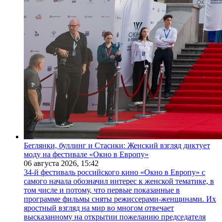
Беглянки, буллинг и Стасики: Женский взгляд диктует
моду на фестивале «Окно в Европу»
06 августа 2026,
15:42
34-й фестиваль российского кино «Окно в Европу» с
самого начала обозначил интерес к женской тематике, в
том числе и потому, что первые показанные в
программе фильмы сняты режиссерами-женщинами. Их
яростный взгляд на мир во многом отвечает
высказанному на открытии пожеланию председателя