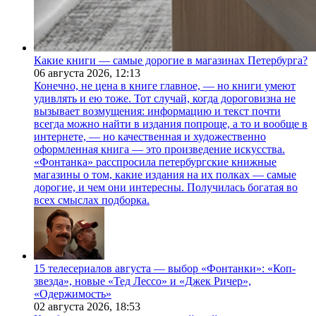
Какие книги — самые дорогие в магазинах Петербурга?
06 августа 2026,
12:13
Конечно, не цена в книге главное, — но книги умеют
удивлять и ею тоже. Тот случай, когда дороговизна не
вызывает возмущения: информацию и текст почти
всегда можно найти в издания попроще, а то и вообще в
интернете, — но качественная и художественно
оформленная книга — это произведение искусства.
«Фонтанка» расспросила петербургские книжные
магазины о том, какие издания на их полках — самые
дорогие, и чем они интересны. Получилась богатая во
всех смыслах подборка.
15 телесериалов августа — выбор «Фонтанки»: «Коп-
звезда», новые «Тед Лессо» и «Джек Ричер»,
«Одержимость»
02 августа 2026,
18:53