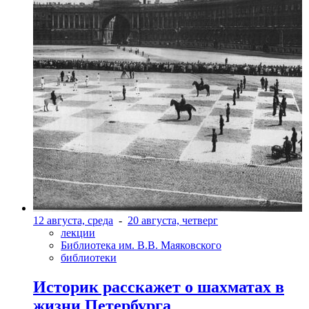
12 августа, среда
-
20 августа, четверг
лекции
Библиотека им. В.В. Маяковского
библиотеки
Историк расскажет о шахматах в
жизни Петербурга