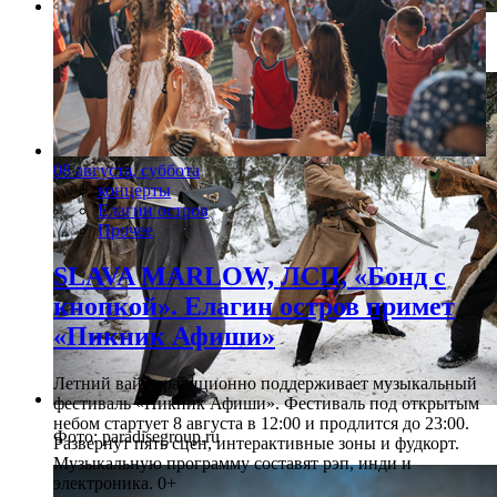
Фото: paradisegroup.ru
08 августа, суббота
концерты
Елагин остров
Прочее
SLAVA MARLOW, ЛСП, «Бонд с
кнопкой». Елагин остров примет
«Пикник Афиши»
Летний вайб традиционно поддерживает музыкальный
фестиваль «Пикник Афиши». Фестиваль под открытым
небом стартует 8 августа в 12:00 и продлится до 23:00.
Фото: paradisegroup.ru
Развернут пять сцен, интерактивные зоны и фудкорт.
Музыкальную программу составят рэп, инди и
электроника. 0+