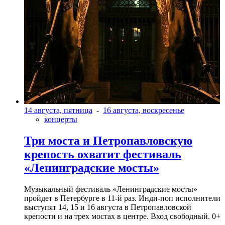
14 августа, пятница
-
16 августа, воскресенье
концерты
Три моста и Петропавловскую
крепость охватит фестиваль
«Ленинградские мосты»
Музыкальный фестиваль «Ленинградские мосты»
пройдет в Петербурге в 11-й раз. Инди-поп исполнители
выступят 14, 15 и 16 августа в Петропавловской
крепости и на трех мостах в центре. Вход свободный. 0+