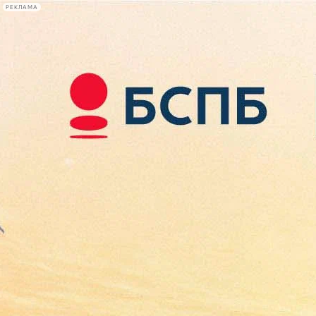
РЕКЛАМА
Афиша Plus
#телегид
Фонтанка.ру
Сегодня:
2026.08.08
00:06
Афиша Plus
кино
спектакли
выставки
концерты
лекции
книги
афиша плюс
новости
+