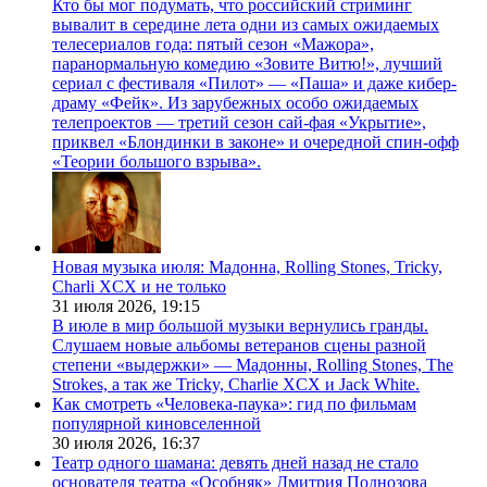
Кто бы мог подумать, что российский стриминг
вывалит в середине лета одни из самых ожидаемых
телесериалов года: пятый сезон «Мажора»,
паранормальную комедию «Зовите Витю!», лучший
сериал с фестиваля «Пилот» — «Паша» и даже кибер-
драму «Фейк». Из зарубежных особо ожидаемых
телепроектов — третий сезон сай-фая «Укрытие»,
приквел «Блондинки в законе» и очередной спин-офф
«Теории большого взрыва».
Новая музыка июля: Мадонна, Rolling Stones, Tricky,
Charli XCX и не только
31 июля 2026,
19:15
В июле в мир большой музыки вернулись гранды.
Слушаем новые альбомы ветеранов сцены разной
степени «выдержки» — Мадонны, Rolling Stones, The
Strokes, а так же Tricky, Charlie XCX и Jack White.
Как смотреть «Человека-паука»: гид по фильмам
популярной киновселенной
30 июля 2026,
16:37
Театр одного шамана: девять дней назад не стало
основателя театра «Особняк» Дмитрия Поднозова