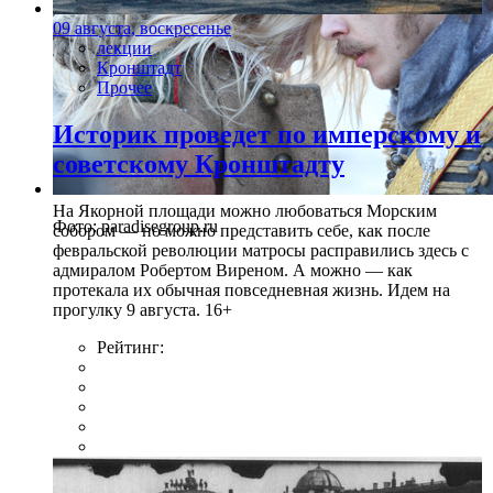
09 августа, воскресенье
лекции
Кронштадт
Прочее
Историк проведет по имперскому и
советскому Кронштадту
На Якорной площади можно любоваться Морским
Фото: paradisegroup.ru
собором — но можно представить себе, как после
февральской революции матросы расправились здесь с
адмиралом Робертом Виреном. А можно — как
протекала их обычная повседневная жизнь. Идем на
прогулку 9 августа. 16+
Рейтинг: