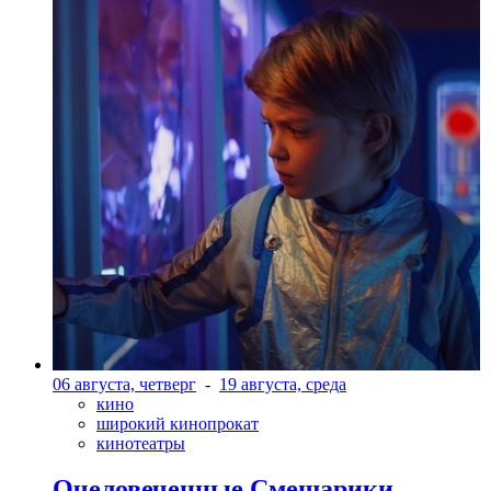
06 августа, четверг
-
19 августа, среда
кино
широкий кинопрокат
кинотеатры
Очеловеченные Смешарики