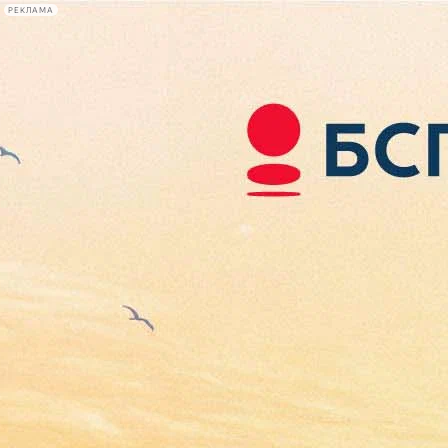
РЕКЛАМА
Афиша Plus
#телегид
Фонтанка.ру
Сегодня:
2026.08.09
14:01
Афиша Plus
кино
спектакли
выставки
концерты
лекции
книги
афиша плюс
новости
+