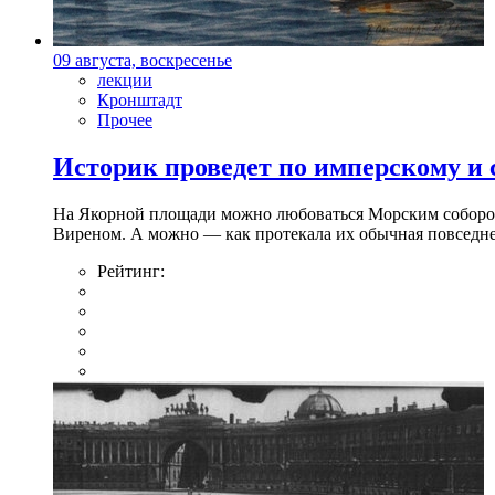
09 августа, воскресенье
лекции
Кронштадт
Прочее
Историк проведет по имперскому и
На Якорной площади можно любоваться Морским собором 
Виреном. А можно — как протекала их обычная повседнев
Рейтинг: