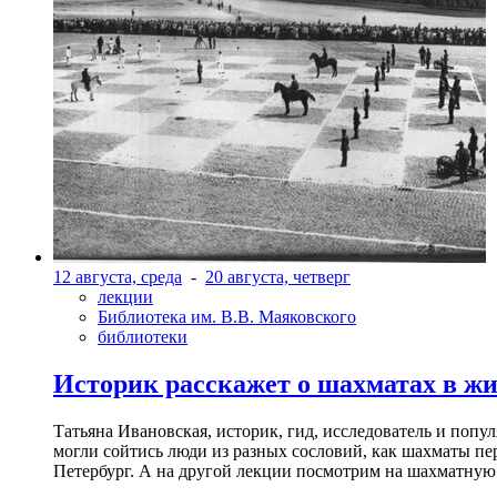
12 августа, среда
-
20 августа, четверг
лекции
Библиотека им. В.В. Маяковского
библиотеки
Историк расскажет о шахматах в ж
Татьяна Ивановская, историк, гид, исследователь и попу
могли сойтись люди из разных сословий, как шахматы пер
Петербург. А на другой лекции посмотрим на шахматную 