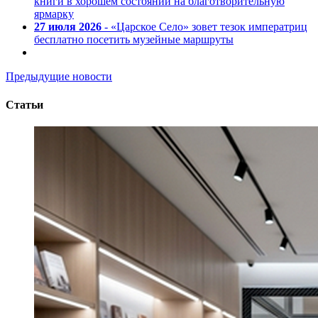
книги в хорошем состоянии на благотворительную
ярмарку
27 июля 2026
- «Царское Село» зовет тезок императриц
бесплатно посетить музейные маршруты
Предыдущие новости
Статьи