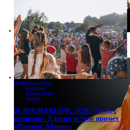
Фото: Пресс-служба ГМИ СПб
Черные бриллианты: «Дева», «Барашков», «Рак»
08 августа, суббота
концерты
Елагин остров
Прочее
SLAVA MARLOW, ЛСП, «Бонд с
кнопкой». Елагин остров примет
«Пикник Афиши»