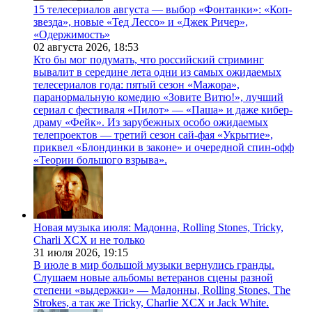
15 телесериалов августа — выбор «Фонтанки»: «Коп-
звезда», новые «Тед Лессо» и «Джек Ричер»,
«Одержимость»
02 августа 2026,
18:53
Кто бы мог подумать, что российский стриминг
вывалит в середине лета одни из самых ожидаемых
телесериалов года: пятый сезон «Мажора»,
паранормальную комедию «Зовите Витю!», лучший
сериал с фестиваля «Пилот» — «Паша» и даже кибер-
драму «Фейк». Из зарубежных особо ожидаемых
телепроектов — третий сезон сай-фая «Укрытие»,
приквел «Блондинки в законе» и очередной спин-офф
«Теории большого взрыва».
Новая музыка июля: Мадонна, Rolling Stones, Tricky,
Charli XCX и не только
31 июля 2026,
19:15
В июле в мир большой музыки вернулись гранды.
Слушаем новые альбомы ветеранов сцены разной
степени «выдержки» — Мадонны, Rolling Stones, The
Strokes, а так же Tricky, Charlie XCX и Jack White.