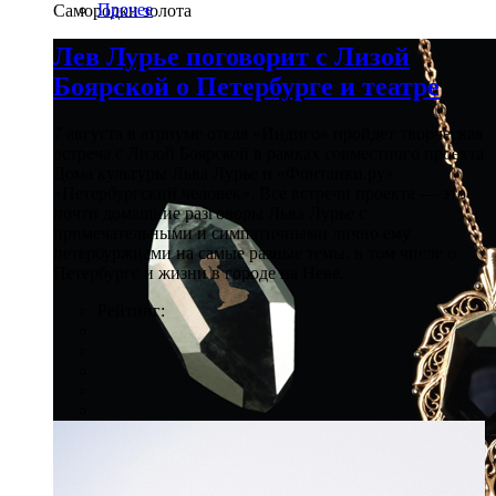
Прочее
Самородки золота
Лев Лурье поговорит с Лизой
Боярской о Петербурге и театре
7 августа в атриуме отеля «Индиго» пройдет творческая
встреча с Лизой Боярской в рамках совместного проекта
Дома культуры Льва Лурье и «Фонтанки.ру»
«Петербургский человек». Все встречи проекта — это
почти домашние разговоры Льва Лурье с
примечательными и симпатичными лично ему
петербуржцами на самые разные темы, в том числе о
Петербурге и жизни в городе на Неве.
Рейтинг: