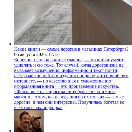
Какие книги — самые дорогие в магазинах Петербурга?
06 августа 2026,
12:13
Конечно, не цена в книге главное, — но книги умеют
удивлять и ею тоже. Тот случай, когда дороговизна не
вызывает возмущения: информацию и текст почти
всегда можно найти в издания попроще, а то и вообще в
интернете, — но качественная и художественно
оформленная книга — это произведение искусства.
«Фонтанка» расспросила петербургские книжные
магазины о том, какие издания на их полках — самые
дорогие, и чем они интересны. Получилась богатая во
всех смыслах подборка.