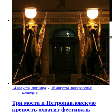
Фото: Пресс-служба ГМИ СПб
Колье «Золотой шаман» (Золото, бриллианты, цитрин. 20
г.), А. Назаров
14 августа, пятница
-
16 августа, воскресенье
концерты
Три моста и Петропавловскую
крепость охватит фестиваль