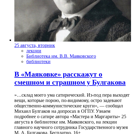
25 августа, вторник
лекции
Библиотека им. В.В. Маяковского
библиотеки
В «Маяковке» расскажут о
смешном и страшном у Булгакова
»…склад моего ума сатирический. Из-под пера выходят
вещи, которые порою, по-видимому, остро задевают
общественно-коммунистические круги», — сообщал
Михаил Булгаков на допросах в ОГПУ. Узнаем
подробнее о сатире автора «Мастера и Маргариты» 25
августа в библиотеке им. Маяковского, на лекции
главного научного сотрудника Государственного музея
М. А. Булгакова. Бесплатно. 16+