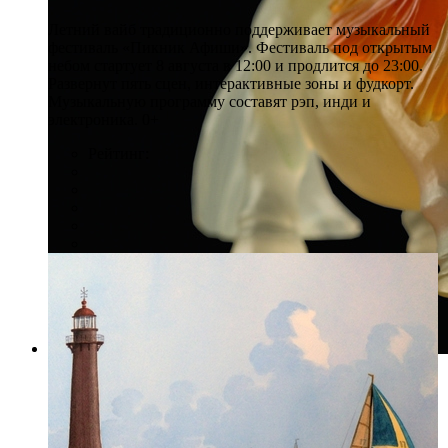
Летний вайб традиционно поддерживает музыкальный
фестиваль «Пикник Афиши». Фестиваль под открытым
небом стартует 8 августа в 12:00 и продлится до 23:00.
Развернут пять сцен, интерактивные зоны и фудкорт.
Музыкальную программу составят рэп, инди и
электроника. 0+
Рейтинг:
Фото: Пресс-служба ГМИ СПб
Миниатюра «Лошадка» (Халцедон), С. Колодезников.
Халцедон. 2002 г.