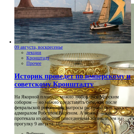
09 августа, воскресенье
лекции
Кронштадт
Прочее
Историк проведет по имперскому и
советскому Кронштадту
На Якорной площади можно любоваться Морским
собором — но можно представить себе, как после
февральской революции матросы расправились здесь с
адмиралом Робертом Виреном. А можно — как
протекала их обычная повседневная жизнь. Идем на
прогулку 9 августа. 16+
Рейтинг: