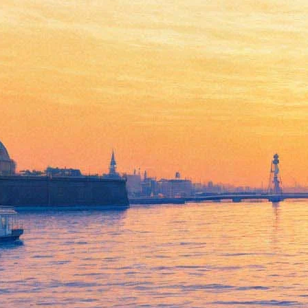
В особняке Румянцева
покажут сокровища Якутии