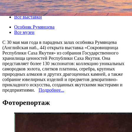
30 мая 2014, пятница
-
29 июня 2014, воскресенье
Версия для печати
Все выставки
Особняк Румянцева
Все музеи
С 30 мая мая года в парадных залах особняка Румянцева
(Английская наб., 44) открыта выставка «Сокровищница
Республики Саха Якутия» из собрания Государственного
хранилища ценностей Республики Саха Якутия. Она
представляет более 130 экспонатов: коллекцию уникальных
самородков золота, слитков платины, серебра, крупных
природных алмазов и других драгоценных камней, а также
собрание ювелирных изделий и предметов декоративно-
прикладного искусства, созданных якутскими мастерами и
предприятиями.
Подробнее...
Фоторепортаж