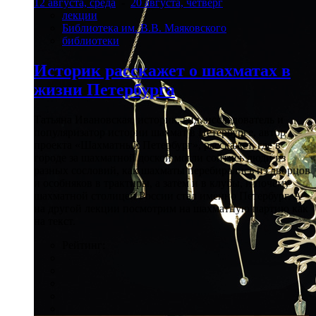
12 августа, среда
-
20 августа, четверг
лекции
Библиотека им. В.В. Маяковского
библиотеки
Историк расскажет о шахматах в
жизни Петербурга
Татьяна Ивановская, историк, гид, исследователь и
популяризатор истории шахмат в Петербурге, автор
проекта «Шахматный Петербург», расскажет, где в
городе за шахматной доской могли сойтись люди из
разных сословий, как шахматы перебирались из дворцов
и особняков в трактиры, а затем и в клубы, и почему
шахматной столицей России стал именно Петербург. А
на другой лекции посмотрим на шахматную партию как
на текст.
Рейтинг: