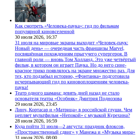
Как смотреть «Человека-паука»: гид по фильмам
популярной киновселенной
30 июля 2026,
16:37
31 июля на мировые экраны выходит «Человек-паук:
Новый день» — очередная часть франшизы Marvel,
посвящённая похождениям прыгучего супергероя. В
главной роли — вновь Том Холланд. Это уже четвёртый
фильм, в котором он играет Паука. Но до него сине-
красное трико появлялось на экране множество раз. Для
тех, кто подзабыл историю, «Фонтанка» подготовила
исчерпывающий гид по киновоплощениям человека-
паука!
Театр одного шамана: девять дней назад не стало
основателя театра «Особняк» Дмитрия Поднозова
29 июля 2026,
23:45
Линч, Кортасар и «Матрица» в российской глуши. Чем
цепляет мультфильм «Непокой» с музыкой Курехина?
28 июля 2026,
16:59
Куда пойти 31 июля—2 августа: праздник флоксов,
«Пространственный сдвиг» у Манежа и «Музыка мира»
31 июля 2026,
08:00